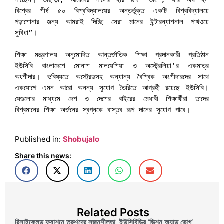
পাচ্ছেন। তাছাড়া, আমাদের পাসের হার ৯৭ শতাংশ, যার অর্থ হল 
বিশ্বের শীর্ষ ৫০ বিশ্ববিদ্যালয়ের অন্তর্ভুক্ত একটি বিশ্ববিদ্যালয়ে 
পড়াশোনার জন্য আমরাই দিচ্ছি সেরা মানের ইন্টারন্যাশনাল পাথওয়ে 
সুবিধা”।

শিক্ষা মন্ত্রণালয় অনুমোদিত আন্তর্জাতিক শিক্ষা প্রদানকারী প্রতিষ্ঠান 
ইউসিবি বাংলাদেশে মোনাশ মালয়েশিয়া ও অস্ট্রেলিয়া’র একমাত্র 
অংশীদার। ভবিষ্যতে অস্ট্রেডসহ অন্যান্য বৈশ্বিক অংশীদারদের সাথে 
একযোগে এমন আরো অনন্য সুযোগ তৈরিতে আগ্রহী রয়েছে ইউসিবি। 
যেগুলোর মাধ্যমে দেশ ও দেশের বাইরের মেধাবী শিক্ষার্থীরা তাদের 
বিশ্বমানের শিক্ষা অর্জনের স্বপ্নকে বাস্তব রূপ দানের সুযোগ পাবে।

Published in:
Shobujalo
Share this news:
Related Posts
রিসাইকেলড ফ্যাশনে তরুণদের সৃজনশীলতা, ইউসিবিডির ‘ভিশন অ্যান্ড ভোগ’