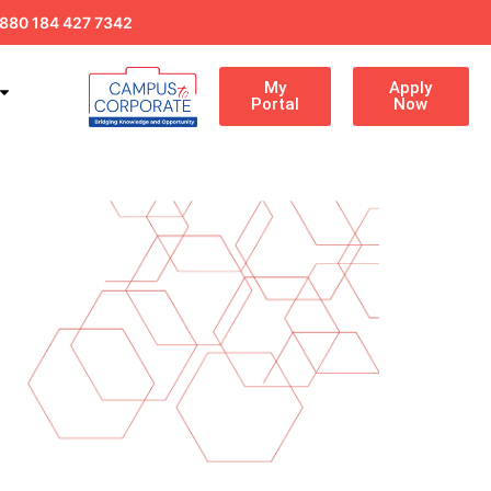
880 184 427 7342
My
Apply
Portal
Now