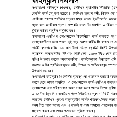
ফাইন্যান্স পিএলসি
লংকাবাংলা ফাইন্যান্স পিএলসি, এসটিএস ক্যাপিটাল লিমিটেড (এসটি
ক্রেডিট কার্ড চালু করা হয়েছে। এসটিএস গ্রুপের কর্মী, শিক্ষক এবং শ
এসটিএস গ্রুপের প্রতিষ্ঠান সমূহের মধ্যে রয়েছে ইউনিভার্সাল কলেজ
স্কুল এবং এসটিএস গ্রুপ। সম্প্রতি রাজধানীর গুলশানে এসটিএস গ্রুপ
চুক্তি স্বাক্ষর অনুষ্ঠান অনুষ্ঠিত হয়।
লংকাবাংলা এসটিএস কো-ব্র্যান্ডেড টাইটানিয়াম কার্ড ব্যবহারে
ব্যবহারকারীদের জন্য প্রথম দুই বছর কোনো বার্ষিক ফি থাকবে না এ
কার্ডটি ব্যবহারকারীরা ১০ লাখ টাকা পর্যন্ত ক্রেডিট লিমিট উপভোগ 
অ্যাক্সেস, আনলিমিটেড মিট এবং গ্রিট সেবা; ১৩০০ টিরও বেশি মার্চেন্
সুবিধা উপভোগ করবেন ব্যবহারকারীরা। কার্ডমেম্বাররা বিনামূল্যে ৩টি 
গ্রুপের অধীন প্রতিষ্ঠানসমূহের কর্মী, শিক্ষক ও অভিভাবকবৃন্দ স্পেশা
উপভোগ করবেন।
লংকাবাংলা ফাইন্যান্স পিএলসি’র ব্যবস্থাপনা পরিচালক হুমায়রা আজম 
করতে পেরে আমরা আনন্দিত। এ কো-ব্র্যান্ডেড কার্ড এসটিএস গ্রুপের কর্
ব্যবস্থাপনা এবং পরিকল্পনাকে আরও সহজ করার ক্ষেত্রে বিশেষ সুবিধা
এ অংশীদারিত্ব নিয়ে এসটিএস গ্রুপ লিমিটেডের প্রধান নির্বাহী মান
আমাদের এসটিএস গ্রুপের অভ্যন্তরীণ আর্থিক পরিষেবাগুলিকে আরো উন্নত
জন্য নিয়ে আসা হয়েছে এবং এ কার্ডের মাধ্যমে আমাদের এডুকেশন গ্রু
সহায়তা করবে এবং তাদের ক্ষমতায়নে ভূমিকা রাখবে।
মাস্টারকার্ড বাংলাদেশের কান্ট্রি ম্যানেজার সৈয়দ মোহাম্মদ কামাল 