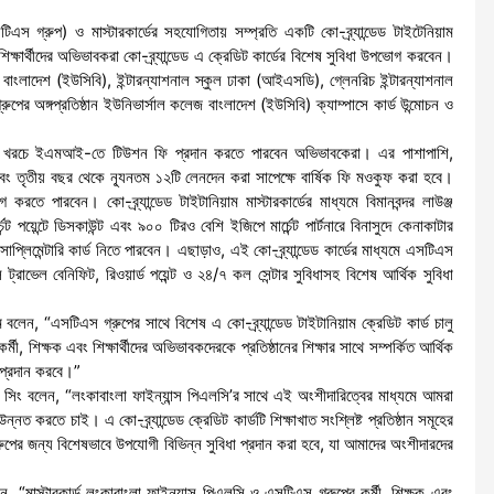
এস গ্রুপ) ও মাস্টারকার্ডের সহযোগিতায় সম্প্রতি একটি কো-ব্র্যান্ডেড টাইটেনিয়াম
িক্ষার্থীদের অভিভাবকরা কো-ব্র্যান্ডেড এ ক্রেডিট কার্ডের বিশেষ সুবিধা উপভোগ করবেন।
 বাংলাদেশ (ইউসিবি), ইন্টারন্যাশনাল স্কুল ঢাকা (আইএসডি), গ্লেনরিচ ইন্টারন্যাশনাল
ের অঙ্গপ্রতিষ্ঠান ইউনিভার্সাল কলেজ বাংলাদেশ (ইউসিবি) ক্যাম্পাসে কার্ড উন্মোচন ও
 স্বল্প খরচে ইএমআই-তে টিউশন ফি প্রদান করতে পারবেন অভিভাবকেরা। এর পাশাপাশি,
বং তৃতীয় বছর থেকে ন্যূনতম ১২টি লেনদেন করা সাপেক্ষে বার্ষিক ফি মওকুফ করা হবে।
করতে পারবেন। কো-ব্র্যান্ডেড টাইটানিয়াম মাস্টারকার্ডের মাধ্যমে বিমানবন্দর লাউঞ্জ
ট পয়েন্টে ডিসকাউন্ট এবং ৯০০ টিরও বেশি ইজিপে মার্চেন্ট পার্টনারে বিনাসুদে কেনাকাটার
সাপ্লিমেন্টারি কার্ড নিতে পারবেন। এছাড়াও, এই কো-ব্র্যান্ডেড কার্ডের মাধ্যমে এসটিএস
ল ট্রাভেল বেনিফিট, রিওয়ার্ড পয়েন্ট ও ২৪/৭ কল সেন্টার সুবিধাসহ বিশেষ আর্থিক সুবিধা
বলেন, “এসটিএস গ্রুপের সাথে বিশেষ এ কো-ব্র্যান্ডেড টাইটানিয়াম ক্রেডিট কার্ড চালু
মী, শিক্ষক এবং শিক্ষার্থীদের অভিভাবকদেরকে প্রতিষ্ঠানের শিক্ষার সাথে সম্পর্কিত আর্থিক
 প্রদান করবে।”
স সিং বলেন, “লংকাবাংলা ফাইন্যান্স পিএলসি’র সাথে এই অংশীদারিত্বের মাধ্যমে আমরা
 করতে চাই। এ কো-ব্র্যান্ডেড ক্রেডিট কার্ডটি শিক্ষাখাত সংশ্লিষ্ট প্রতিষ্ঠান সমূহের
পের জন্য বিশেষভাবে উপযোগী বিভিন্ন সুবিধা প্রদান করা হবে, যা আমাদের অংশীদারদের
বলেন, “মাস্টারকার্ড লংকাবাংলা ফাইন্যান্স পিএলসি ও এসটিএস গ্রুপের কর্মী, শিক্ষক এবং