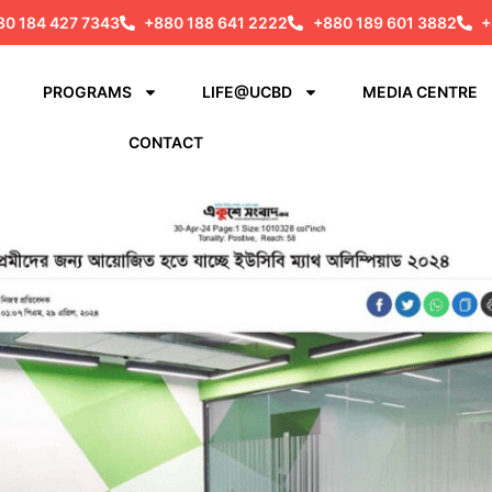
80 184 427 7343
+880 188 641 2222
+880 189 601 3882
+
PROGRAMS
LIFE@UCBD
MEDIA CENTRE
CONTACT