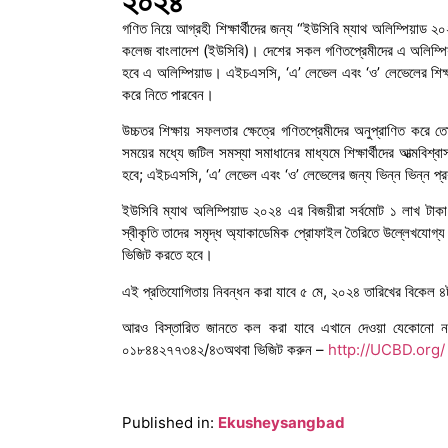
২০২৪
গণিত নিয়ে আগ্রহী শিক্ষার্থীদের জন্য “ইউসিবি ম্যাথ অলিম্পিয়াড ২
কলেজ বাংলাদেশ (ইউসিবি)। দেশের সকল গণিতপ্রেমীদের এ অলিম্পিয়
হবে এ অলিম্পিয়াড। এইচএসসি, ‘এ’ লেভেল এবং ‘ও’ লেভেলের শিক্ষার্
করে নিতে পারবেন।
উচ্চতর শিক্ষায় সফলতার ক্ষেত্রে গণিতপ্রেমীদের অনুপ্রাণিত করে 
সময়ের মধ্যে জটিল সমস্যা সমাধানের মাধ্যমে শিক্ষার্থীদের আত্মবি
হবে; এইচএসসি, ‘এ’ লেভেল এবং ‘ও’ লেভেলের জন্য ভিন্ন ভিন্ন প্
ইউসিবি ম্যাথ অলিম্পিয়াড ২০২৪ এর বিজয়ীরা সর্বমোট ১ লাখ টাক
স্বীকৃতি তাদের সমৃদ্ধ অ্যাকাডেমিক প্রোফাইল তৈরিতে উল্লেখযোগ্য
ভিজিট করতে হবে।
এই প্রতিযোগিতায় নিবন্ধন করা যাবে ৫ মে, ২০২৪ তারিখের বিকেল ৪ট
আরও বিস্তারিত জানতে কল করা যাবে এখানে দেওয়া যেকোন
০১৮৪৪২৭৭৩৪২/৪৩অথবা ভিজিট করুন –
http://UCBD.org/
Published in:
Ekusheysangbad