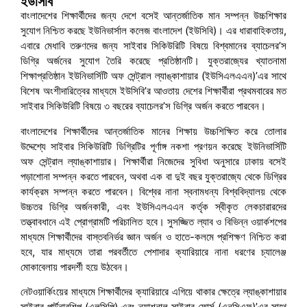
ইউসিবি
বাংলাদেশের শিক্ষার্থীদের জন্য দেশে বসেই আন্তর্জাতিক মান সম্পন্ন উচ্চশিক্ষার
সুযোগ নিশ্চিত করছে ইউনিভার্সাল কলেজ বাংলাদেশ (ইউসিবি)। এর ধারাবাহিকতায়,
এবারে মেধাবি তরুণদের জন্য সাইবার সিকিউরিটি বিষয়ে বিশ্বমানের ব্যাচেলর’স
ডিগ্রি অর্জনের সুযোগ তৈরি করেছে প্রতিষ্ঠানটি। যুক্তরাজ্যের খ্যাতনামা
শিক্ষাপ্রতিষ্ঠান ইউনিভার্সিটি অফ সেন্ট্রাল ল্যাঙ্কাশায়ার (ইউসিএলএএন)’এর সাথে
বিশেষ অংশীদারিত্বের মাধ্যমে ইউসিবি’র আওতায় দেশের শিক্ষার্থীরা প্রথমবারের মত
সাইবার সিকিউরিটি বিষয়ে ৩ বছরের ব্যাচেলর’স ডিগ্রি অর্জন করতে পারবেন।
বাংলাদেশের শিক্ষার্থীদের আন্তর্জাতিক মানের শিক্ষায় উচ্চশিক্ষিত করে তোলার
উদ্দেশ্যে সাইবার সিকিউরিটি ডিগ্রিটির পূর্ণাঙ্গ নকশা প্রণয়ন করেছে ইউনিভার্সিটি
অফ সেন্ট্রাল ল্যাঙ্কাশায়ার। শিক্ষার্থীরা নিজেদের সুবিধা অনুসারে ঢাকায় বসেই
পড়াশোনা সম্পন্ন করতে পারবেন, অথবা এক বা দুই বছর যুক্তরাজ্যে থেকে ডিগ্রির
কার্যক্রম সম্পন্ন করতে পারবেন। বিশ্বের নানা স্বনামধন্য বিশ্ববিদ্যালয় থেকে
উচ্চতর ডিগ্রি অর্জনকারী, এবং ইউসিএলএএন কর্তৃক স্বীকৃত লেকচারারদের
তত্ত্বাবধানে এই প্রোগ্রামটি পরিচালিত হবে। সুসজ্জিত ল্যাব ও বিভিন্ন ওয়ার্কশপের
মাধ্যমে শিক্ষার্থীদের বাস্তবনির্ভর জ্ঞান অর্জন ও হাতে-কলমে প্রশিক্ষণ নিশ্চিত করা
হবে, যার মাধ্যমে তারা পরবর্তীতে পেশাদার ক্যারিয়ারে নানা ধরণের চ্যালেঞ্জ
মোকাবেলায় পারদর্শী হয়ে উঠবেন।
নেটওয়ার্কিংয়ের মাধ্যমে শিক্ষার্থীদের ক্যারিয়ারে এগিয়ে থাকার ক্ষেত্রে ল্যাঙ্কাশায়ার
সাইবার পার্টনারশিপ (এলসিপি) এবং ন্যাশনাল সাইবার ফোর্স (এনসিএফ)’এর সাথে