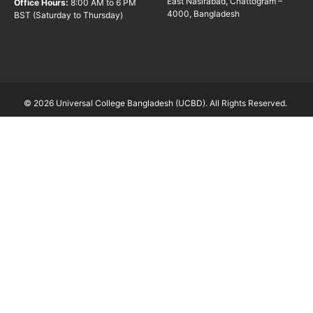
East Nasirabad, Chattogram –
Office Hours:
8:00 AM to 6 PM
4000, Bangladesh
BST (Saturday to Thursday)
© 2026 Universal College Bangladesh (UCBD). All Rights Reserved.