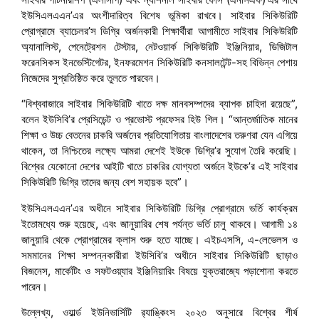
ইউসিএলএএন’এর অংশীদারিত্ব বিশেষ ভূমিকা রাখবে। সাইবার সিকিউরিটি
প্রোগ্রামে ব্যাচেলর’স ডিগ্রি অর্জনকারী শিক্ষার্থীরা আগামীতে সাইবার সিকিউরিটি
অ্যানালিস্ট, পেনেট্রেশন টেস্টার, নেটওয়ার্ক সিকিউরিটি ইঞ্জিনিয়ার, ডিজিটাল
ফরেনসিকস ইনভেস্টিগেটর, ইনফরমেশন সিকিউরিটি কনসালটেন্ট-সহ বিভিন্ন পেশায়
নিজেদের সুপ্রতিষ্ঠিত করে তুলতে পারবেন।
“বিশ্ববাজারে সাইবার সিকিউরিটি খাতে দক্ষ মানবসম্পদের ব্যাপক চাহিদা রয়েছে”,
বলেন ইউসিবি’র প্রেসিডেন্ট ও প্রভোস্ট প্রফেসর হিউ গিল। “আন্তর্জাতিক মানের
শিক্ষা ও উচ্চ বেতনের চাকরি অর্জনের প্রতিযোগিতায় বাংলাদেশের তরুণরা যেন এগিয়ে
থাকেন, তা নিশ্চিতের লক্ষ্যে আমরা দেশেই ইউকে ডিগ্রি’র সুযোগ তৈরি করেছি।
বিশ্বের যেকোনো দেশের আইটি খাতে চাকরির যোগ্যতা অর্জনে ইউকে’র এই সাইবার
সিকিউরিটি ডিগ্রি তাদের জন্য বেশ সহায়ক হবে”।
ইউসিএলএএন’এর অধীনে সাইবার সিকিউরিটি ডিগ্রি প্রোগ্রামে ভর্তি কার্যক্রম
ইতোমধ্যে শুরু হয়েছে, এবং জানুয়ারির শেষ পর্যন্ত ভর্তি চালু থাকবে। আগামী ১৪
জানুয়ারি থেকে প্রোগ্রামের ক্লাস শুরু হতে যাচ্ছে। এইচএসসি, এ-লেভেলস ও
সমমানের শিক্ষা সম্পন্নকারীরা ইউসিবি’র অধীনে সাইবার সিকিউরিটি ছাড়াও
বিজনেস, মার্কেটিং ও সফটওয়্যার ইঞ্জিনিয়ারিং বিষয়ে যুক্তরাজ্যে পড়াশোনা করতে
পারেন।
উল্লেখ্য, ওয়ার্ল্ড ইউনিভার্সিটি র‍্যাঙ্কিংস ২০২৩ অনুসারে বিশ্বের শীর্ষ