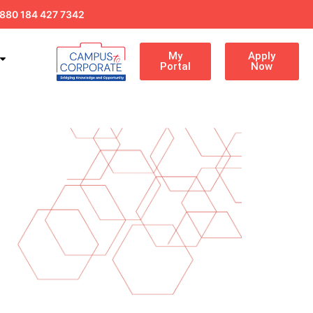
880 184 427 7342
My
Apply
Portal
Now