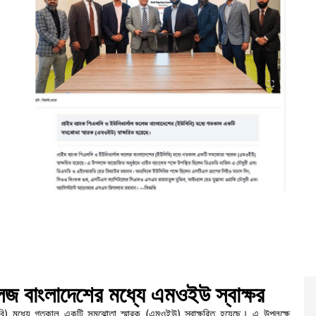
লেজ বাংলাদেশের মধ্যে এমওইউ স্বাক্ষর
বি) মধ্যে গতকাল একটি সমঝোতা স্মারক (এমওইউ) স্বাক্ষরিত হয়েছে। এ উপলক্ষে