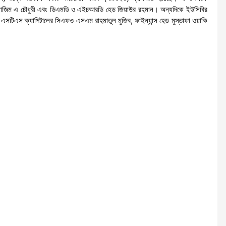
ডি নাজিম এ চৌধুরী এবং ডিএমডি ও এইচআরডি হেড জিয়াউর রহমান। অন্যদিকে ইউসিবির
 এসটিএস ক্যাপিটালের সিএফও এসএম রাহমাতুল মুজিব, ফাইন্যান্স হেড মুস্তাফা ওয়াকি