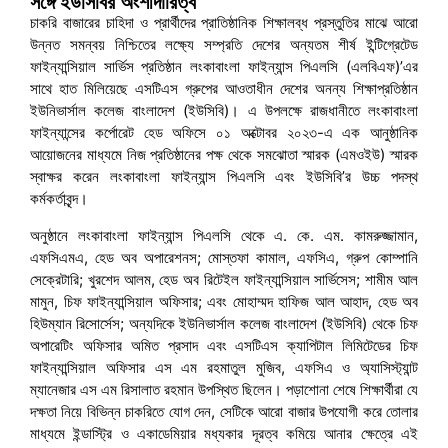
সঙ্গে ইউসিবির অংশীদারিত্ব
চাকরি বাজারের চাহিদা ও প্রার্থীদের প্রাতিষ্ঠানিক শিক্ষালব্ধ প্রস্তুতির মাঝে আরো
উন্নত সমন্বয় নিশ্চিতের লক্ষ্যে সম্প্রতি দেশের অন্যতম শীর্ষ ইন্টিগ্রেটেড
ফাইন্যান্সিয়াল সার্ভিস প্রতিষ্ঠান লংকাবাংলা ফাইন্যান্স পিএলসি (এলবিএফ)’এর
সাথে হাত মিলিয়েছে এসটিএস গ্রুপের আওতাধীন দেশের অনন্য শিক্ষাপ্রতিষ্ঠান
ইউনিভার্সাল কলেজ বাংলাদেশ (ইউসিবি)। এ উপলক্ষে রাজধানীতে লংকাবাংলা
ফাইন্যান্সের কর্পোরেট হেড অফিসে ০১ অক্টোবর ২০২৩-এ এক আনুষ্ঠানিক
আয়োজনের মাধ্যমে নিজ প্রতিষ্ঠানের পক্ষ থেকে সমঝোতা স্মারক (এমওইউ) স্মারক
স্বাক্ষর করেন লংকাবাংলা ফাইন্যান্স পিএলসি এবং ইউসিবি’র উচ্চ পদস্থ
কর্মকর্তাবৃন্দ।
অনুষ্ঠানে লংকাবাংলা ফাইন্যান্স পিএলসি থেকে এ. কে. এম. কামরুজ্জামান,
এফসিএমএ, হেড অব অপারেশনস; মোস্তফা কামাল, এফসিএ, গ্রুপ কোম্পানি
সেক্রেটারি; খুরশেদ আলম, হেড অব রিটেইল ফাইন্যান্সিয়াল সার্ভিসেস; শামীম আল
মামুন, চিফ ফাইন্যান্সিয়াল অফিসার; এবং মোহাম্মদ হাফিজ আল আহাদ, হেড অব
হিউম্যান রিসোর্সেস; অন্যদিকে ইউনিভার্সাল কলেজ বাংলাদেশ (ইউসিবি) থেকে চিফ
অপারেটিং অফিসার অমিত প্রসাদ এবং এসটিএস ক্যাপিটাল লিমিটেডের চিফ
ফাইন্যান্সিয়াল অফিসার এস এম রহমাতুল মুজিব, এফসিএ ও অ্যাসিস্ট্যান্ট
ম্যানেজার এস এম রিসালাত রহমান উপস্থিত ছিলেন। পড়াশোনা শেষে শিক্ষার্থীরা যে
দক্ষতা নিয়ে বিভিন্ন চাকরিতে যোগ দেন, সেটিকে আরো বাজার উপযোগী করে তোলার
মাধ্যমে ইন্ডাস্ট্রি ও একাডেমিয়ার মধ্যকার দূরত্ব কমিয়ে আনার ক্ষেত্রে এই