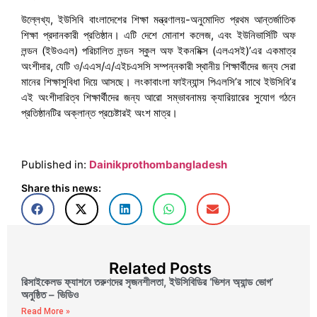
উল্লেখ্য, ইউসিবি বাংলাদেশের শিক্ষা মন্ত্রণালয়-অনুমোদিত প্রথম আন্তর্জাতিক
শিক্ষা প্রদানকারী প্রতিষ্ঠান। এটি দেশে মোনাশ কলেজ, এবং ইউনিভার্সিটি অফ
লন্ডন (ইউওএল) পরিচালিত লন্ডন স্কুল অফ ইকনমিক্স (এলএসই)’এর একমাত্র
অংশীদার, যেটি ও/এএস/এ/এইচএসসি সম্পন্নকারী স্থানীয় শিক্ষার্থীদের জন্য সেরা
মানের শিক্ষাসুবিধা দিয়ে আসছে। লংকাবাংলা ফাইন্যান্স পিএলসি’র সাথে ইউসিবি’র
এই অংশীদারিত্ব শিক্ষার্থীদের জন্য আরো সম্ভাবনাময় ক্যারিয়ারের সুযোগ গঠনে
প্রতিষ্ঠানটির অক্লান্ত প্রচেষ্টারই অংশ মাত্র।
Published in:
Dainikprothombangladesh
Share this news:
Related Posts
রিসাইকেলড ফ্যাশনে তরুণদের সৃজনশীলতা, ইউসিবিডির ‘ভিশন অ্যান্ড ভোগ’
অনুষ্ঠিত – ভিডিও
Read More »