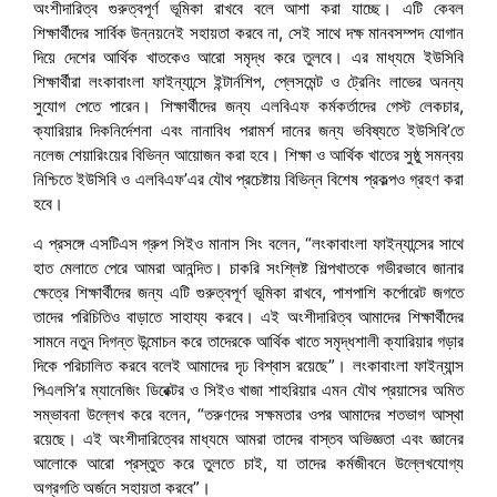
অংশীদারিত্ব গুরুত্বপূর্ণ ভূমিকা রাখবে বলে আশা করা যাচ্ছে। এটি কেবল
শিক্ষার্থীদের সার্বিক উন্নয়নেই সহায়তা করবে না, সেই সাথে দক্ষ মানবসম্পদ যোগান
দিয়ে দেশের আর্থিক খাতকেও আরো সমৃদ্ধ করে তুলবে। এর মাধ্যমে ইউসিবি
শিক্ষার্থীরা লংকাবাংলা ফাইন্যান্সে ইন্টার্নশিপ, প্লেসমেন্ট ও ট্রেনিং লাভের অনন্য
সুযোগ পেতে পারেন। শিক্ষার্থীদের জন্য এলবিএফ কর্মকর্তাদের গেস্ট লেকচার,
ক্যারিয়ার দিকনির্দেশনা এবং নানাবিধ পরামর্শ দানের জন্য ভবিষ্যতে ইউসিবি’তে
নলেজ শেয়ারিংয়ের বিভিন্ন আয়োজন করা হবে। শিক্ষা ও আর্থিক খাতের সুষ্ঠু সমন্বয়
নিশ্চিতে ইউসিবি ও এলবিএফ’এর যৌথ প্রচেষ্টায় বিভিন্ন বিশেষ প্রকল্পও গ্রহণ করা
হবে।
এ প্রসঙ্গে এসটিএস গ্রুপ সিইও মানাস সিং বলেন, “লংকাবাংলা ফাইন্যান্সের সাথে
হাত মেলাতে পেরে আমরা আনন্দিত। চাকরি সংশ্লিষ্ট শিল্পখাতকে গভীরভাবে জানার
ক্ষেত্রে শিক্ষার্থীদের জন্য এটি গুরুত্বপূর্ণ ভূমিকা রাখবে, পাশপাশি কর্পোরেট জগতে
তাদের পরিচিতিও বাড়াতে সাহায্য করবে। এই অংশীদারিত্ব আমাদের শিক্ষার্থীদের
সামনে নতুন দিগন্ত উন্মোচন করে তাদেরকে আর্থিক খাতে সমৃদ্ধশালী ক্যারিয়ার গড়ার
দিকে পরিচালিত করবে বলেই আমাদের দৃঢ বিশ্বাস রয়েছে”। লংকাবাংলা ফাইন্যান্স
পিএলসি’র ম্যানেজিং ডিরেক্টর ও সিইও খাজা শাহরিয়ার এমন যৌথ প্রয়াসের অমিত
সম্ভাবনা উল্লেখ করে বলেন, “তরুণদের সক্ষমতার ওপর আমাদের শতভাগ আস্থা
রয়েছে। এই অংশীদারিত্বের মাধ্যমে আমরা তাদের বাস্তব অভিজ্ঞতা এবং জ্ঞানের
আলোকে আরো প্রস্তুত করে তুলতে চাই, যা তাদের কর্মজীবনে উল্লেখযোগ্য
অগ্রগতি অর্জনে সহায়তা করবে”।