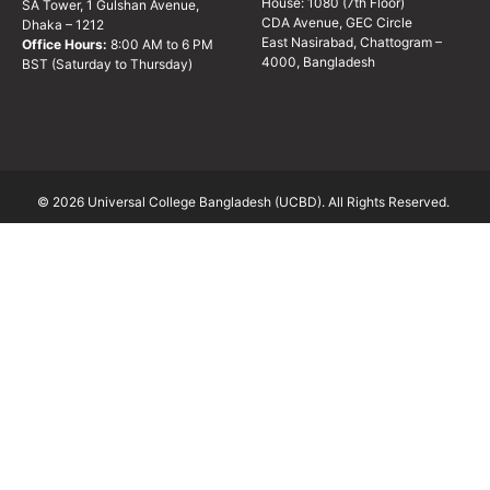
House: 1080 (7th Floor)
SA Tower, 1 Gulshan Avenue,
CDA Avenue, GEC Circle
Dhaka – 1212
East Nasirabad, Chattogram –
Office Hours:
8:00 AM to 6 PM
4000, Bangladesh
BST (Saturday to Thursday)
© 2026 Universal College Bangladesh (UCBD). All Rights Reserved.