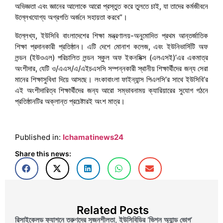
অভিজ্ঞতা এবং জ্ঞানের আলোকে আরো প্রস্তুত করে তুলতে চাই, যা তাদের কর্মজীবনে
উল্লেখযোগ্য অগ্রগতি অর্জনে সহায়তা করবে”।
উল্লেখ্য, ইউসিবি বাংলাদেশের শিক্ষা মন্ত্রণালয়-অনুমোদিত প্রথম আন্তর্জাতিক
শিক্ষা প্রদানকারী প্রতিষ্ঠান। এটি দেশে মোনাশ কলেজ, এবং ইউনিভার্সিটি অফ
লন্ডন (ইউওএল) পরিচালিত লন্ডন স্কুল অফ ইকনমিক্স (এলএসই)’এর একমাত্র
অংশীদার, যেটি ও/এএস/এ/এইচএসসি সম্পন্নকারী স্থানীয় শিক্ষার্থীদের জন্য সেরা
মানের শিক্ষাসুবিধা দিয়ে আসছে। লংকাবাংলা ফাইন্যান্স পিএলসি’র সাথে ইউসিবি’র
এই অংশীদারিত্ব শিক্ষার্থীদের জন্য আরো সম্ভাবনাময় ক্যারিয়ারের সুযোগ গঠনে
প্রতিষ্ঠানটির অক্লান্ত প্রচেষ্টারই অংশ মাত্র।
Published in:
Ichamatinews24
Share this news:
Related Posts
রিসাইকেলড ফ্যাশনে তরুণদের সৃজনশীলতা, ইউসিবিডির ‘ভিশন অ্যান্ড ভোগ’