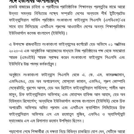
সঙ্গে ইউসিবির অংশীদারিত্ব
চাকরি বাজারের চাহিদা ও প্রার্থীদের প্রাতিষ্ঠানিক শিক্ষালব্ধ প্রস্তুতির মাঝে আরো
উন্নত সমন্বয় নিশ্চিতের লক্ষ্যে সম্প্রতি দেশের অন্যতম শীর্ষ ইন্টিগ্রেটেড
ফাইন্যান্সিয়াল সার্ভিস প্রতিষ্ঠান লংকাবাংলা ফাইন্যান্স পিএলসি (এলবিএফ)’এর
সাথে হাত মিলিয়েছে এসটিএস গ্রুপের আওতাধীন দেশের অনন্য শিক্ষাপ্রতিষ্ঠান
ইউনিভার্সাল কলেজ বাংলাদেশ (ইউসিবি)।
এ উপলক্ষে রাজধানীতে লংকাবাংলা ফাইন্যান্সের কর্পোরেট হেড অফিসে ০১ অক্টোবর
২০২৩-এ এক আনুষ্ঠানিক আয়োজনের মাধ্যমে নিজ প্রতিষ্ঠানের পক্ষ থেকে সমঝোতা
স্মারক (এমওইউ) স্মারক স্বাক্ষর করেন লংকাবাংলা ফাইন্যান্স পিএলসি এবং
ইউসিবি’র উচ্চ পদস্থ কর্মকর্তাবৃন্দ।
অনুষ্ঠানে লংকাবাংলা ফাইন্যান্স পিএলসি থেকে এ. কে. এম. কামরুজ্জামান,
এফসিএমএ, হেড অব অপারেশনস; মোস্তফা কামাল, এফসিএ, গ্রুপ কোম্পানি
সেক্রেটারি; খুরশেদ আলম, হেড অব রিটেইল ফাইন্যান্সিয়াল সার্ভিসেস; শামীম আল
মামুন, চিফ ফাইন্যান্সিয়াল অফিসার; এবং মোহাম্মদ হাফিজ আল আহাদ, হেড অব
হিউম্যান রিসোর্সেস; অন্যদিকে ইউনিভার্সাল কলেজ বাংলাদেশ (ইউসিবি) থেকে চিফ
অপারেটিং অফিসার অমিত প্রসাদ এবং এসটিএস ক্যাপিটাল লিমিটেডের চিফ
ফাইন্যান্সিয়াল অফিসার এস এম রহমাতুল মুজিব, এফসিএ ও অ্যাসিস্ট্যান্ট
ম্যানেজার এস এম রিসালাত রহমান উপস্থিত ছিলেন।
পড়াশোনা শেষে শিক্ষার্থীরা যে দক্ষতা নিয়ে বিভিন্ন চাকরিতে যোগ দেন, সেটিকে আরো