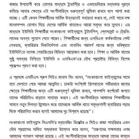
বাজার উপযোগী করে তোলার মাধ্যমে ইন্ডাস্ট্রি ও একাডেমিয়ার মধ্যকার দূরত্ব
কমিয়ে আনার ক্ষেত্রে এই অংশীদারিত্ব গুরুত্বপূর্ণ ভূমিকা রাখবে বলে আশা করা
যাচ্ছে। এটি কেবল শিক্ষার্থীদের সার্বিক উন্নয়নেই সহায়তা করবে না, সেই সাথে দক্ষ
মানবসম্পদ যোগান দিয়ে দেশের আর্থিক খাতকেও আরো সমৃদ্ধ করে তুলবে। এর
মাধ্যমে ইউসিবি শিক্ষার্থীরা লংকাবাংলা ফাইন্যান্সে ইন্টার্নশিপ, প্লেসমেন্ট ও ট্রেনিং
লাভের অনন্য সুযোগ পেতে পারেন। শিক্ষার্থীদের জন্য এলবিএফ কর্মকর্তাদের গেস্ট
লেকচার, ক্যারিয়ার দিকনির্দেশনা এবং নানাবিধ পরামর্শ দানের জন্য ভবিষ্যতে
ইউসিবি’তে নলেজ শেয়ারিংয়ের বিভিন্ন আয়োজন করা হবে। শিক্ষা ও আর্থিক খাতের
সুষ্ঠু সমন্বয় নিশ্চিতে ইউসিবি ও এলবিএফ’এর যৌথ প্রচেষ্টায় বিভিন্ন বিশেষ
প্রকল্পও গ্রহণ করা হবে।
এ প্রসঙ্গে এসটিএস গ্রুপ সিইও মানাস সিং বলেন, “লংকাবাংলা ফাইন্যান্সের সাথে
হাত মেলাতে পেরে আমরা আনন্দিত। চাকরি সংশ্লিষ্ট শিল্পখাতকে গভীরভাবে জানার
ক্ষেত্রে শিক্ষার্থীদের জন্য এটি গুরুত্বপূর্ণ ভূমিকা রাখবে, পাশপাশি কর্পোরেট জগতে
তাদের পরিচিতিও বাড়াতে সাহায্য করবে। এই অংশীদারিত্ব আমাদের শিক্ষার্থীদের
সামনে নতুন দিগন্ত উন্মোচন করে তাদেরকে আর্থিক খাতে সমৃদ্ধশালী ক্যারিয়ার গড়ার
দিকে পরিচালিত করবে বলেই আমাদের দৃঢ বিশ্বাস রয়েছে”।
লংকাবাংলা ফাইন্যান্স পিএলসি’র ম্যানেজিং ডিরেক্টর ও সিইও খাজা শাহরিয়ার এমন
যৌথ প্রয়াসের অমিত সম্ভাবনা উল্লেখ করে বলেন, “তরুণদের সক্ষমতার ওপর
আমাদের শতভাগ আস্থা রয়েছে। এই অংশীদারিত্বের মাধ্যমে আমরা তাদের বাস্তব