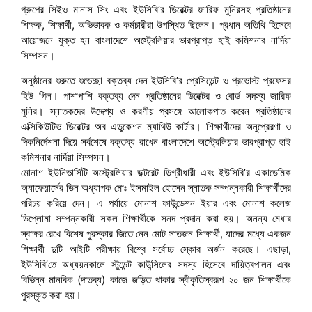
গ্রুপের সিইও মানাস সিং এবং ইউসিবি’র ডিরেক্টর জারিফ মুনিরসহ প্রতিষ্ঠানের
শিক্ষক, শিক্ষার্থী, অভিভাবক ও কর্মচারীরা উপস্থিত ছিলেন। প্রধান অতিথি হিসেবে
আয়োজনে যুক্ত হন বাংলাদেশে অস্ট্রেলিয়ার ভারপ্রাপ্ত হাই কমিশনার নার্দিয়া
সিম্পসন।
অনুষ্ঠানের শুরুতে শুভেচ্ছা বক্তব্য দেন ইউসিবি’র প্রেসিডেন্ট ও প্রভোস্ট প্রফেসর
হিউ গিল। পাশাপাশি বক্তব্য দেন প্রতিষ্ঠানের ডিরেক্টর ও বোর্ড সদস্য জারিফ
মুনির। স্নাতকদের উদ্দেশ্য ও করণীয় প্রসঙ্গে আলোকপাত করেন প্রতিষ্ঠানের
এক্সিকিউটিভ ডিরেক্টর অব এডুকেশন ম্যাথিউ কার্টার। শিক্ষার্থীদের অনুপ্রেরণা ও
দিকনির্দেশনা দিয়ে সর্বশেষে বক্তব্য রাখেন বাংলাদেশে অস্ট্রেলিয়ার ভারপ্রাপ্ত হাই
কমিশনার নার্দিয়া সিম্পসন।
মোনাশ ইউনিভার্সিটি অস্ট্রেলিয়ার ডক্টরেট ডিগ্রীধারী এবং ইউসিবি’র একাডেমিক
অ্যাফেয়ার্সের ডিন অধ্যাপক মোঃ ইসমাইল হোসেন স্নাতক সম্পন্নকারী শিক্ষার্থীদের
পরিচয় করিয়ে দেন। এ পর্যায়ে মোনাশ ফাউন্ডেশন ইয়ার এবং মোনাশ কলেজ
ডিপ্লোমা সম্পন্নকারী সকল শিক্ষার্থীকে সনদ প্রদান করা হয়। অনন্য মেধার
স্বাক্ষর রেখে বিশেষ পুরস্কার জিতে নেন মোট সাতজন শিক্ষার্থী, যাদের মধ্যে একজন
শিক্ষার্থী দুটি আইটি পরীক্ষায় বিশ্বে সর্বোচ্চ স্কোর অর্জন করেছে। এছাড়া,
ইউসিবি’তে অধ্যয়নকালে স্টুডেন্ট কাউন্সিলের সদস্য হিসেবে দায়িত্বপালন এবং
বিভিন্ন মানবিক (দাতব্য) কাজে জড়িত থাকার স্বীকৃতিস্বরূপ ২০ জন শিক্ষার্থীকে
পুরস্কৃত করা হয়।