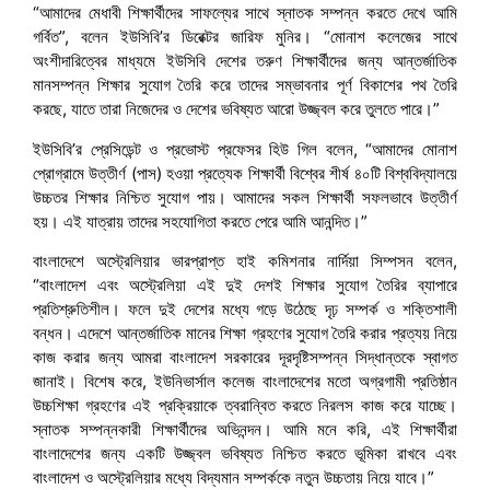
“আমাদের মেধাবী শিক্ষার্থীদের সাফল্যের সাথে স্নাতক সম্পন্ন করতে দেখে আমি
গর্বিত”, বলেন ইউসিবি’র ডিরেক্টর জারিফ মুনির। “মোনাশ কলেজের সাথে
অংশীদারিত্বের মাধ্যমে ইউসিবি দেশের তরুণ শিক্ষার্থীদের জন্য আন্তর্জাতিক
মানসম্পন্ন শিক্ষার সুযোগ তৈরি করে তাদের সম্ভাবনার পূর্ণ বিকাশের পথ তৈরি
করছে, যাতে তারা নিজেদের ও দেশের ভবিষ্যত আরো উজ্জ্বল করে তুলতে পারে।”
ইউসিবি’র প্রেসিডেন্ট ও প্রভোস্ট প্রফেসর হিউ গিল বলেন, “আমাদের মোনাশ
প্রোগ্রামে উত্তীর্ণ (পাস) হওয়া প্রত্যেক শিক্ষার্থী বিশ্বের শীর্ষ ৪০টি বিশ্ববিদ্যালয়ে
উচ্চতর শিক্ষার নিশ্চিত সুযোগ পায়। আমাদের সকল শিক্ষার্থী সফলভাবে উত্তীর্ণ
হয়। এই যাত্রায় তাদের সহযোগিতা করতে পেরে আমি আনন্দিত।”
বাংলাদেশে অস্ট্রেলিয়ার ভারপ্রাপ্ত হাই কমিশনার নার্দিয়া সিম্পসন বলেন,
“বাংলাদেশ এবং অস্ট্রেলিয়া এই দুই দেশই শিক্ষার সুযোগ তৈরির ব্যাপারে
প্রতিশ্রুতিশীল। ফলে দুই দেশের মধ্যে গড়ে উঠেছে দৃঢ় সম্পর্ক ও শক্তিশালী
বন্ধন। এদেশে আন্তর্জাতিক মানের শিক্ষা গ্রহণের সুযোগ তৈরি করার প্রত্যয় নিয়ে
কাজ করার জন্য আমরা বাংলাদেশ সরকারের দূরদৃষ্টিসম্পন্ন সিদ্ধান্তকে স্বাগত
জানাই। বিশেষ করে, ইউনিভার্সাল কলেজ বাংলাদেশের মতো অগ্রগামী প্রতিষ্ঠান
উচ্চশিক্ষা গ্রহণের এই প্রক্রিয়াকে ত্বরান্বিত করতে নিরলস কাজ করে যাচ্ছে।
স্নাতক সম্পন্নকারী শিক্ষার্থীদের অভিনন্দন। আমি মনে করি, এই শিক্ষার্থীরা
বাংলাদেশের জন্য একটি উজ্জ্বল ভবিষ্যত নিশ্চিত করতে ভূমিকা রাখবে এবং
বাংলাদেশ ও অস্ট্রেলিয়ার মধ্যে বিদ্যমান সম্পর্ককে নতুন উচ্চতায় নিয়ে যাবে।”