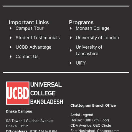
Important Links
Programs
Campus Tour
Monash College
Student Testimonials
University of London
UCBD Advantage
University of
Lancashire
Contact Us
UIFY
Chattogram Branch Office
Dhaka Campus
Aerial Legend
House: 1080 (7th Floor)
SA Tower, 1 Gulshan Avenue,
CDA Avenue, GEC Circle
Dhaka – 1212
East Nasirabad, Chattogram –
Office Hours:
8:00 AM to 6 PM