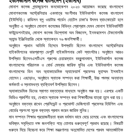
ইউনিভার্সাল কলেজ বাংলাদেশ (ইউসিবি)
মোনাশ কলেজ গ্র্যাজুয়েশন কনভোকেশন ২০২৩ আয়োজন করেছে বাংলাদেশে
মোনাশকলেজ অস্ট্রেলিয়ার একমাত্র অংশীদার ইউনিভার্সাল কলেজ বাংলাদেশ
(ইউসিবি)। রাডিসন ব্লু ওয়াটার গার্ডেন হোটেল ঢাকা’র উৎসব ব্যাংকোয়েট হলে
অনুষ্ঠিত এ অনুষ্ঠানে মোনাশ কলেজের বিভিন্ন প্রোগ্রাম যেমন মোনাশ ইউনিভার্সিটি
ফাউন্ডেশনইয়ার, মোনাশ কলেজ ডিপ্লোমা অব বিজনেস, ইনফরমেশন টেকনোলজি
অ্যান্ড ইঞ্জিনিয়ারিং থেকে স্নাতকহন ৭৬ জনশিক্ষার্থী।
অনুষ্ঠানে প্রধান অতিথি হিসেবে উপস্থতি ছিলেন বাংলাদেশে অস্ট্রেলিয়ার
হাইকমিশনের ভারপ্রাপ্ত ডেপুটি হাইকমিশনার কেট স্যাংস্টার। অনুষ্ঠানে আরও
উপস্থিত ছিলেনএসটিএস গ্রুপের চেয়ারম্যান ববকুন্দানমাল, ইউনিভার্সাল কলেজ
বাংলাদেশের পরিচালক ও বোর্ড মেম্বার জারিফ মুনির এবং ইউনিভার্সাল কলেজ
বাংলাদেশের ডিন অব অ্যাকাডেমিক অ্যাফেয়ার্স প্রফেসর মুহাম্মদ ইসমাইল
হোসেন। এছাড়াও, অনুষ্ঠানে স্নাতক সম্পন্ন করা শিক্ষার্থী, উচ্চ পদস্থ অন্যান্য
কর্মকর্তা ও স্বনামধন্য ব্যক্তিবর্গ উপস্থিত ছিলেন।
অ্যাকাডেমিক ডিনের স্বাগত বক্তব্যের মাধ্যমে অনুষ্ঠান শুরু হয়। এরপরে একটি
ভিডিও প্রদর্শিত হয়, যেখানে স্নাতক সম্পন্ন করা শিক্ষার্থীদের যাত্রা তুলে ধরা হয়।
অনুষ্ঠানে বক্তব্য রাখেন প্রেসিডেন্ট ও প্রভোস্ট ডেজিগনেট প্রফেসর হিউগিল এবং
বোর্ডের প্রশংসা সূচক বক্তব্য প্রদান করেন জারিফ মুনির।
মান সম্পন্ন শিক্ষার প্রয়োজনীয়তা ক্রম বর্ধমান ভাবে বেড়ে চলেছে এবং বাংলাদেশের
ভবিষ্যৎ সমৃদ্ধিতে দক্ষ জনশক্তি গড়ে তোলার গুরুত্বপূর্ণ প্রভাব রয়েছে। বিষয়টি
গুরুত্ব দিয়ে বিবেচনা করে শিক্ষা মন্ত্রণালয় অনুমোদিত দেশের প্রথম আন্তর্জাতিক