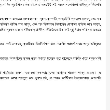
যমে নিজ প্রতিষ্ঠানের পক্ষ থেকে এ এমওইউ সই করেন লংকাবাংলা ফাইন্যান্স পিএলসি
অপারেশনস একেএম কামরুজ্জামান, গ্রুপ কোম্পানি সেক্রেটারি মোস্তফা কামাল, হেড অব
য়াল অফিসার শামীম আল মামুন, হেড অব হিউম্যান রিসোর্সেস মোহাম্মদ হাফিজ আল আহাদ,
অমিত প্রসাদ এবং এসটিএস ক্যাপিটাল লিমিটেডের চিফ ফাইন্যান্সিয়াল অফিসার এসএম
র্তাদের গেস্ট লেকচার, ক্যারিয়ার দিকনির্দেশনা এবং নানাবিধ পরামর্শ দেয়ার জন্য ভবিষ্যতে
াদের শিক্ষার্থীদের সামনে নতুন দিগন্ত উন্মোচন করে তাদেরকে আর্থিক খাতে সমৃদ্ধশালী
 খাজা শাহরিয়ার বলেন, ‘তরুণদের সক্ষমতার ওপর আমাদের শতভাগ আস্থা রয়েছে। এ
র আলোকে আরো প্রস্তুত করে তুলতে চাই, যা তাদের কর্মজীবনে উল্লেখযোগ্য অগ্রগতি