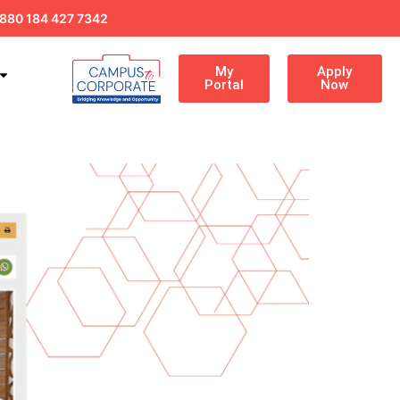
880 184 427 7342
My
Apply
Portal
Now