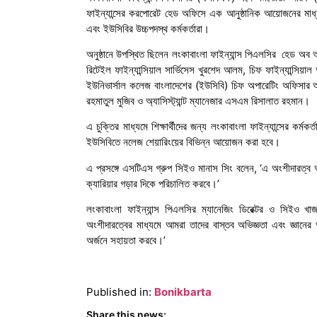
ফাইন্যান্সের করপোরেট হেড অফিসে এক আনুষ্ঠানিক আয়োজনের মাধ্
এবং ইউসিবির উচ্চপদস্থ কর্মকর্তারা।
অনুষ্ঠানে উপস্থিত ছিলেন লংকাবাংলা ফাইন্যান্স পিএলসির হেড অব 
রিটেইল ফাইন্যান্সিয়াল সার্ভিসেস খুরশেদ আলম, চিফ ফাইন্যান্সি
ইউনিভার্সাল কলেজ বাংলাদেশের (ইউসিবি) চিফ অপারেটিং অফিসার 
রহমাতুল মুজিব ও অ্যাসিস্ট্যান্ট ম্যানেজার এসএম রিসালাত রহমান।
এ চুক্তির মাধ্যমে শিক্ষার্থীদের জন্য লংকাবাংলা ফাইন্যান্সের কর্মক
ইউসিবিতে নলেজ শেয়ারিংয়ের বিভিন্ন আয়োজন করা হবে।
এ প্রসঙ্গে এসটিএস গ্রুপ সিইও মানাস সিং বলেন, ‘এ অংশীদারত্ব আম
ক্যারিয়ার গড়ার দিকে পরিচালিত করবে।’
লংকাবাংলা ফাইন্যান্স পিএলসির ম্যানেজিং ডিরেক্টর ও সিইও
অংশীদারত্বের মাধ্যমে আমরা তাদের বাস্তব অভিজ্ঞতা এবং জ্ঞানে
অর্জনে সহায়তা করবে।’
Published in:
Bonikbarta
Share this news: