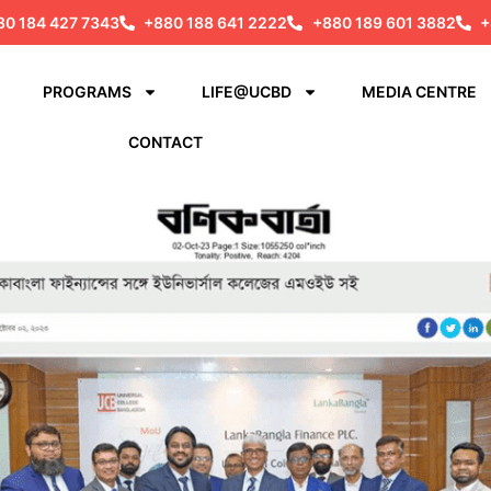
80 184 427 7343
+880 188 641 2222
+880 189 601 3882
+
PROGRAMS
LIFE@UCBD
MEDIA CENTRE
CONTACT