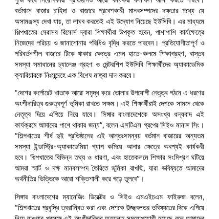
বর্তমানে বাজার চাহিদা ও বাজারে প্রবেশকারী মানবসম্পদের দক্ষতার মধ্যে যে
অসামঞ্জস্য দেখা যায়, তা লাঘব করতেই এই উদ্যোগ নিয়েছে ইউসিবি। এর মাধ্যমে
শিল্পখাতের সেরাসব রিসোর্স দ্বারা শিক্ষার্থীরা উপকৃত হবেন, পাশাপাশি কার্যক্ষেত্রে
নিজেদের পরিচয় ও জানাশোনার পরিধিও বৃদ্ধি করতে পারবেন। প্রতিযোগীতাপূর্ণ ও
পরিবর্তনশীল বাজারে টিকে থাকার ক্ষেত্রে এমন হাতে-কলমে শিক্ষাগ্রহণ, বাস্তব
সমস্যা সমাধানের চ্যালেঞ্জ গ্রহণ ও মেন্টরশিপ ইউসিবি শিক্ষার্থীদের অ্যাকাডেমিক
ক্যারিয়ারকে নিঃসন্দেহে এক বিশেষ মাত্রা দান করবে।
“দেশের কর্পোরেট খাতকে আরো সমৃদ্ধ করে তোলার উপযোগী নেতৃত্ব গঠনে এ ধরণের
অংশীদারিত্ব গুরুত্বপূর্ণ ভূমিকা রাখতে সক্ষম। এই শিক্ষার্থীরাই দেশকে সামনে থেকে
নেতৃত্ব দিয়ে এগিয়ে নিয়ে যাবে। সিঙ্গার বাংলাদেশেকে অসংখ্য ধন্যবাদ এই
কার্যক্রমে আমাদের পাশে থাকার জন্য”, বলেন এসটিএস গ্রপের সিইও মানাস সিং।
“শিল্পখাতের শীর্ষ দুই প্রতিষ্ঠানের এই আন্তঃসমন্বয় বর্তমান বাজারের অন্যতম
সমস্যা ইন্ডাস্ট্রি-অ্যাকাডেমিয়া গ্যাপ কমিয়ে আনার ক্ষেত্রে অবশ্যই কার্যকরী
হবে। শিল্পখাতের বিভিন্ন তথ্য ও ধারণা, এবং হাতেকলমে শিক্ষার সংমিশ্রণ ঘটিয়ে
আমরা স্মার্ট ও দক্ষ মানবসম্পদ তৈরিতে ভূমিকা রাখছি, যারা ভবিষ্যতে আমাদের
অর্থনীতির ভিত্তিকে আরো শক্তিশালী করে গড়ে তুলবে”।
সিঙ্গার বাংলাদেশের ম্যানেজিং ডিরেক্টর ও সিইও এমএইচএম ফাইরুজ বলেন,
“শিল্পখাতের প্রবৃদ্ধি ত্বরান্বিত করা এবং দেশকে উজ্জ্বলতর ভবিষ্যতের দিকে এগিয়ে
নিয়ে যাওয়ার প্রসঙ্গে এই অংশীদারিত্ব অত্যন্ত সময়োপযোগী হয়েছে বলে আমাদের