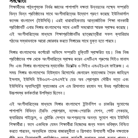
সমঝোতা
শিক্ষার্থীদের পাঠ্যপুস্তক নির্ভর জ্ঞানের পাশাপাশি দক্ষতা উন্নয়নের লক্ষ্যে সম্প্রতি
ভিন্ন ভিন্ন প্রতিষ্ঠানের সাথে অংশীদারিত্বের উদ্যোগ গ্রহণ করেছে ইউনিভার্সাল
কলেজ বাংলাদেশ (ইউসিবি)। এরই ধারাবাহিকতায় আন্তর্জাতিক শিক্ষা দানকারী
প্রতিষ্ঠানটি এবার সিঙ্গার বাংলাদেশের সাথে একটি সমঝোতা স্মারক স্বাক্ষর করেছে।
এই অংশীদারিত্বের মাধ্যমে শিক্ষাপ্রতিষ্ঠানটির ছাত্রছাত্রীরা সফল ক্যারিয়ার
গঠনের সম্ভাবনাকে আরো জোরদার করতে সিঙ্গারের সাথে যুক্ত হতে পারবে।
সিঙ্গার বাংলাদেশের কর্পোরেট অফিসে সম্প্রতি চুক্তিটি স্বাক্ষরিত হয়। নিজ নিজ
প্রতিষ্ঠানের পক্ষ থেকে অংশীদারিত্বে স্বাক্ষর করেন এসটিএস গ্রুপের সিইও মানাস
সিং এবং সিঙ্গার বাংলাদেশের ম্যানেজিং ডিরেক্টর ও সিইও এমএইচএম ফাইরুজ। এ
সময় সিঙ্গার বাংলাদেশের হিউম্যান রিসোর্সের জেনারেল ম্যানেজার সৈয়দ জাহিদুল
ইসলাম, ইউসিবি ইউওএল-এলএসই’র হেড অব প্রোগ্রাম সৌরীন দত্ত এবং
ইউসিবি’র অ্যাসিস্টেন্ট ম্যানেজার এস এম রিসালাত রহমান সহ উভয় প্রতিষ্ঠানের
উচ্চপদস্থ কর্মকর্তারা উপস্থিত ছিলেন।
এই অংশীদারিত্বের মাধ্যমে সিঙ্গার বাংলাদেশে ইন্টার্নশিপ ও চাকরির সুযোগের
পাশাপাশি বিভিন্ন ট্রেনিং প্রোগ্রাম, নলেজ-শেয়ারিং সেশন, গেস্ট লেকচার,
ক্যারিয়ার গাইডেন্স, ও মেন্টরিং সেশনে অংশগ্রহণের অনন্য সুযোগ পাবে ইউসিবি
শিক্ষার্থীরা। ফলে একদিকে যেমন শিক্ষার্থীরা নিজেদের জন্য সফল ভবিষ্যৎ নিশ্চিত
করতে পারবেন, অন্যদিকে তাদের বাজারমুখীতা ও শিল্পখাত উপযোগী সঠিক দক্ষতাকে
পুঁজি করে নিয়োগকারী প্রতিষ্ঠানও আরো কার্যকরী ফলাফল আশা করতে পারবে।