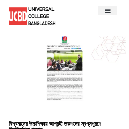
বিশ্বমানের উচ্চশিক্ষায় আগ্রহী তরুণদের স্বপ্নপূরণে