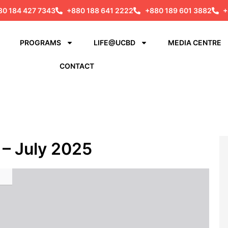
80 184 427 7343
+880 188 641 2222
+880 189 601 3882
+
PROGRAMS
LIFE@UCBD
MEDIA CENTRE
CONTACT
– July 2025​