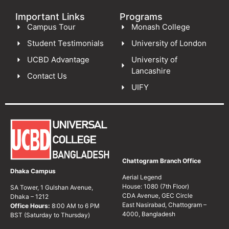
Important Links
Programs
Campus Tour
Monash College
Student Testimonials
University of London
UCBD Advantage
University of
Lancashire
Contact Us
UIFY
Chattogram Branch Office
Dhaka Campus
Aerial Legend
House: 1080 (7th Floor)
SA Tower, 1 Gulshan Avenue,
CDA Avenue, GEC Circle
Dhaka – 1212
East Nasirabad, Chattogram –
Office Hours:
8:00 AM to 6 PM
4000, Bangladesh
BST (Saturday to Thursday)