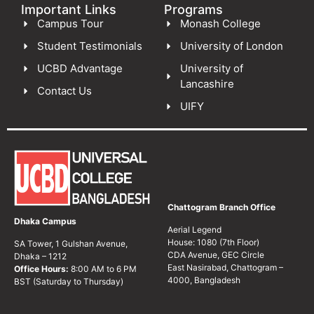
Important Links
Programs
Campus Tour
Monash College
Student Testimonials
University of London
UCBD Advantage
University of
Lancashire
Contact Us
UIFY
Chattogram Branch Office
Dhaka Campus
Aerial Legend
House: 1080 (7th Floor)
SA Tower, 1 Gulshan Avenue,
CDA Avenue, GEC Circle
Dhaka – 1212
East Nasirabad, Chattogram –
Office Hours:
8:00 AM to 6 PM
4000, Bangladesh
BST (Saturday to Thursday)