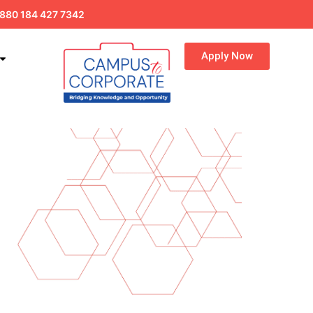
880 184 427 7342
Apply Now