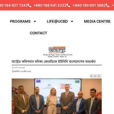
80 184 427 7343
+880 188 641 2222
+880 189 601 3882
+
PROGRAMS
LIFE@UCBD
MEDIA CENTRE
CONTACT