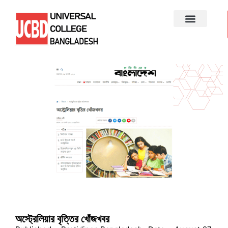
অস্ট্রেলিয়ার বৃত্তির খোঁজখবর