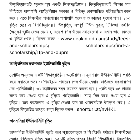
বিশ্ববিদ্যালয়টি স্বনামধন্য একটি শিক্ষাপ্রতিষ্ঠান। বিশ্ববিদ্যালয়টি শিক্ষার মান
নিশ্চিতের পাশাপাশি অস্ট্রেলিয়ান সরকার ও বিভিন্ন কোম্পানিতে পার্টনারশিপে কাজ
করে। এতে শিক্ষার্থীরা পড়াশোনার পাশাপাশি গবেষণা ও কাজের সুযোগ পান। ৪০০
বৃত্তি দেবে এ বিশ্ববিদ্যালয়। উপবৃত্তি, সম্পূর্ণ টিউশনমুক্ত, চিকিৎসা তহবিল
(অসুস্থ ছুটির বেতন দেওয়া), বিদেশি শিক্ষার্থীদের স্বাস্থ্যসেবা ও বিমান ভাড়া মিলবে
এ বৃত্তি পেলে। ক্লিক করুন : www.deakin.edu.au/study/fees-
and-scholarships/ scholarships/find-a-
scholarship/rtp-and-duprs
অস্ট্রেলিয়ান ন্যাশনাল ইউনিভার্সিটি বৃত্তি
দেশটির অন্যতম একটি শিক্ষাপ্রতিষ্ঠান অস্ট্রেলিয়ান ন্যাশনাল ইউনিভার্সিটি। প্রতি
বছর স্নাতকোত্তর ও পিএইচডি পর্যায়ের শিক্ষার্থীদের মেধার ভিত্তিতে স্কলারশিপ
দেয় প্রতিষ্ঠানটি। ৩১ অক্টোবরের মধ্য আবেদন করতে হবে। প্রতি বছর ৩৪ হাজার
ডলার করে দেওয়া হবে এ বৃত্তির প্রাইজমানি। সাড়ে তিন বছর দেওয়া হবে এ
বৃত্তি। তবে কতজনকে এ বৃত্তি দেওয়া হবে তা ওয়েবসাইটে উল্লেখ নেই। এ
বৃত্তির বিস্তারিত তথ্যের জন্য ক্লিক করুন : shorturl.at/nvHKL
তাসমানিয়া ইউনিভার্সিটি বৃত্তি
তাসমানিয়া ইউনিভার্সিটি প্রতি বছর স্নাতকোত্তর ও পিএইচডি পর্যায়ের শিক্ষার্থীদের
মেধার ভিত্তিতে বৃত্তি দেয়। ১৫০টি বৃত্তি পাবেন বিদেশি শিক্ষার্থীরা। বিস্তারিত