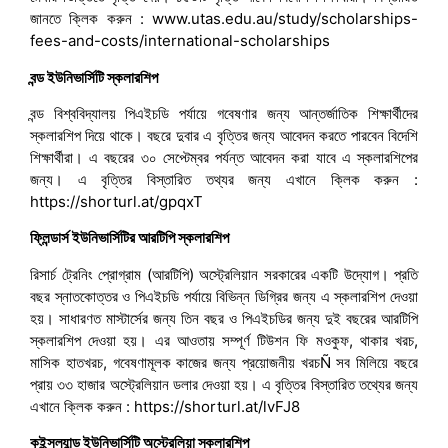
জানতে ক্লিক করুন : www.utas.edu.au/study/scholarships-
fees-and-costs/international-scholarships
বন্ড ইউনিভার্সিটি স্কলারশিপ
বন্ড বিশ্ববিদ্যালয় পিএইচডি পর্যায়ে গবেষণার জন্য আন্তর্জাতিক শিক্ষার্থীদের
স্কলারশিপ দিয়ে থাকে। বছরে দুবার এ বৃত্তির জন্য আবেদন করতে পারবেন বিদেশি
শিক্ষার্থীরা। এ বছরের ৩০ সেপ্টেম্বর পর্যন্ত আবেদন করা যাবে এ স্কলারশিপের
জন্য। এ বৃত্তির বিস্তারিত তথ্যর জন্য এখানে ক্লিক করুন :
https://shorturl.at/gpqxT
ফ্লিন্ডার্স ইউনিভার্সিটির আরটিপি স্কলারশিপ
রিসার্চ ট্রেনিং প্রোগ্রাম (আরটিপি) অস্ট্রেলিয়ান সরকারের একটি উদ্যোগ। প্রতি
বছর স্নাতকোত্তর ও পিএইচডি পর্যায়ে বিভিন্ন ডিগ্রির জন্য এ স্কলারশিপ দেওয়া
হয়। সাধারণত মাস্টার্সের জন্য তিন বছর ও পিএইচডির জন্য দুই বছরের আরটিপি
স্কলারশিপ দেওয়া হয়। এর আওতায় সম্পূর্ণ টিউশন ফি মওকুফ, থাকার খরচ,
মাসিক হাতখরচ, গবেষণামূলক কাজের জন্য প্রয়োজনীয় খরচÑ সব মিলিয়ে বছরে
প্রায় ৩৩ হাজার অস্ট্রেলিয়ান ডলার দেওয়া হয়। এ বৃত্তির বিস্তারিত তথ্যের জন্য
এখানে ক্লিক করুন : https://shorturl.at/lvFJ8
কুইন্সল্যান্ড ইউনিভার্সিটি অস্ট্রেলিয়া স্কলারশিপ