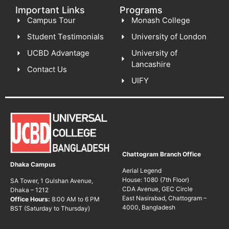
Important Links
Programs
Campus Tour
Monash College
Student Testimonials
University of London
UCBD Advantage
University of
Lancashire
Contact Us
UIFY
Chattogram Branch Office
Dhaka Campus
Aerial Legend
House: 1080 (7th Floor)
SA Tower, 1 Gulshan Avenue,
CDA Avenue, GEC Circle
Dhaka – 1212
East Nasirabad, Chattogram –
Office Hours:
8:00 AM to 6 PM
4000, Bangladesh
BST (Saturday to Thursday)