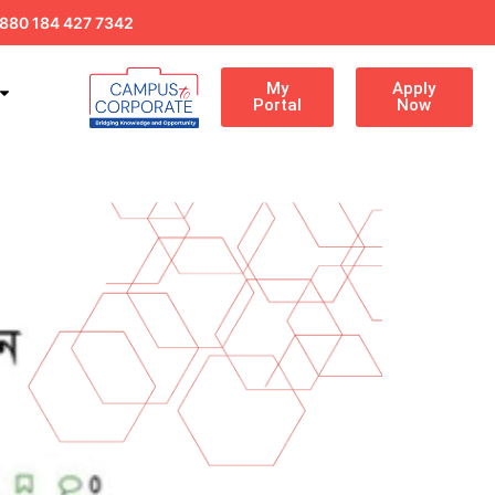
880 184 427 7342
My
Apply
Portal
Now