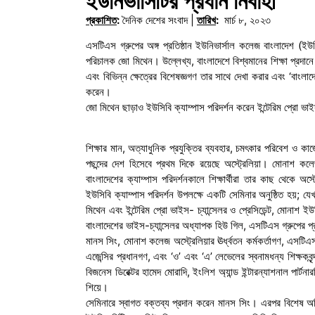
ইউনিভার্সিটির প্রধান নির্বাহী
প্রকাশিত
:
দৈনিক দেশের সংবাদ |
তারিখ
:
মার্চ ৮, ২০২৩
এসটিএস গ্রুপের অঙ্গ প্রতিষ্ঠান ইউনিভার্সাল কলেজ বাংলাদেশ (ইউসিব
পরিচালক জো মিথেন। উল্লেখ্য, বাংলাদেশে বিশ্বমানের শিক্ষা প্রদানে
এবং বিভিন্ন ক্ষেত্রের বিশেষজ্ঞগণ তার সাথে দেখা করার এবং ‘বাংলাদেশ
করেন।
জো মিথেন ছাড়াও ইউসিবি ক্যাম্পাস পরিদর্শন করেন ইন্টেরিম প্রো ভাই
শিক্ষার মান, অত্যাধুনিক প্রযুক্তির ব্যবহার, চমৎকার পরিবেশ ও কাজের
পছন্দের দেশ হিসেবে প্রথম দিকে রয়েছে অস্ট্রেলিয়া। মোনাশ কলেজ
বাংলাদেশের ক্যাম্পাস পরিদর্শনকালে শিক্ষার্থীরা তার কাছ থেকে অস
ইউসিবি ক্যাম্পাস পরিদর্শন উপলক্ষে একটি সেমিনার অনুষ্ঠিত হয়; যে
মিথেন এবং ইন্টেরিম প্রো ভাইস- চ্যান্সেলর ও প্রেসিডেন্ট, মোনাশ
বাংলাদেশের ভাইস-চ্যান্সেলর অধ্যাপক হিউ গিল, এসটিএস গ্রুপের প্রধ
মানস সিং, মোনাশ কলেজ অস্ট্রেলিয়ার ঊর্ধ্বতন কর্মকর্তাগণ, এসটিএস গ্রুপ
এজেন্সির প্রধানগণ, এবং ‘ও’ এবং ‘এ’ লেভেলের স্বনামধন্য শিক্ষকবৃ
বিজনেস ডিরেক্টর হামেদ মোরাদি, ইংলিশ অ্যান্ড ইন্টারন্যাশনাল পার্টন
শিয়ে।
সেমিনারে স্বাগত বক্তব্য প্রদান করেন মানস সিং। এরপর বিশেষ অতিথ