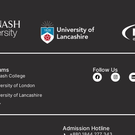
ams
Follow Us
ash College
ersity of London
ersity of Lancashire
Y
Admission Hotline
+880 1844 277 343