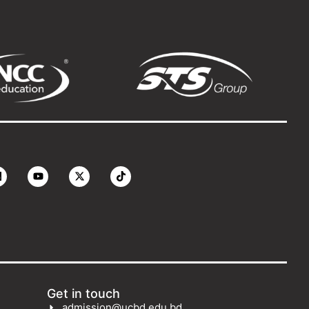
Get in touch
admission@ucbd.edu.bd