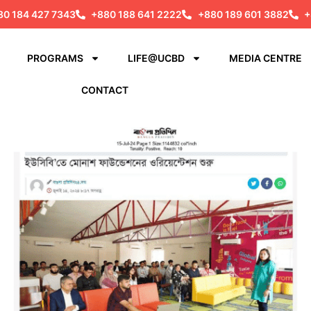
80 184 427 7343
+880 188 641 2222
+880 189 601 3882
+
PROGRAMS
LIFE@UCBD
MEDIA CENTRE
CONTACT