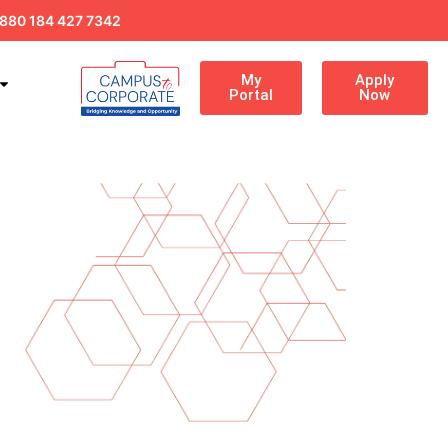
880 184 427 7342
My
Apply
Portal
Now