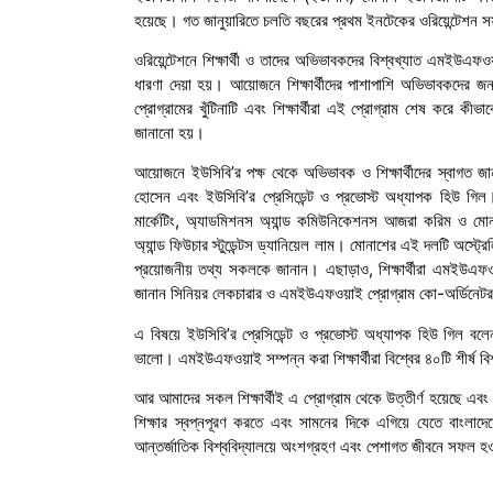
হয়েছে। গত জানুয়ারিতে চলতি বছরের প্রথম ইনটেকের ওরিয়েন্টেশন সফল
ওরিয়েন্টেশনে শিক্ষার্থী ও তাদের অভিভাবকদের বিশ্বখ্যাত এমইউএফও
ধারণা দেয়া হয়। আয়োজনে শিক্ষার্থীদের পাশাপাশি অভিভাবকদের জন্
প্রোগ্রামের খুঁটিনাটি এবং শিক্ষার্থীরা এই প্রোগ্রাম শেষ করে কীভ
জানানো হয়।
আয়োজনে ইউসিবি’র পক্ষ থেকে অভিভাবক ও শিক্ষার্থীদের স্বাগত জানা
হোসেন এবং ইউসিবি’র প্রেসিডেন্ট ও প্রভোস্ট অধ্যাপক হিউ গিল
মার্কেটিং, অ্যাডমিশনস অ্যান্ড কমিউনিকেশনস আজরা করিম ও মোনাশ ইউ
অ্যান্ড ফিউচার স্টুডেন্টস ড্যানিয়েল লাম। মোনাশের এই দলটি অস্ট
প্রয়োজনীয় তথ্য সকলকে জানান। এছাড়াও, শিক্ষার্থীরা এমইউএফওয়াই
জানান সিনিয়র লেকচারার ও এমইউএফওয়াই প্রোগ্রাম কো-অর্ডিনেট
এ বিষয়ে ইউসিবি’র প্রেসিডেন্ট ও প্রভোস্ট অধ্যাপক হিউ গিল
ভালো। এমইউএফওয়াই সম্পন্ন করা শিক্ষার্থীরা বিশ্বের ৪০টি শীর্ষ বিশ
আর আমাদের সকল শিক্ষার্থীই এ প্রোগ্রাম থেকে উত্তীর্ণ হয়েছে এব
শিক্ষার স্বপ্নপূরণ করতে এবং সামনের দিকে এগিয়ে যেতে বাংলাদেশ
আন্তর্জাতিক বিশ্ববিদ্যালয়ে অংশগ্রহণ এবং পেশাগত জীবনে সফল হওয়া