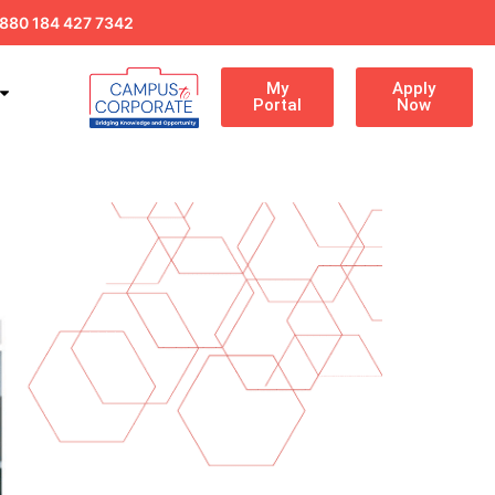
880 184 427 7342
My
Apply
Portal
Now