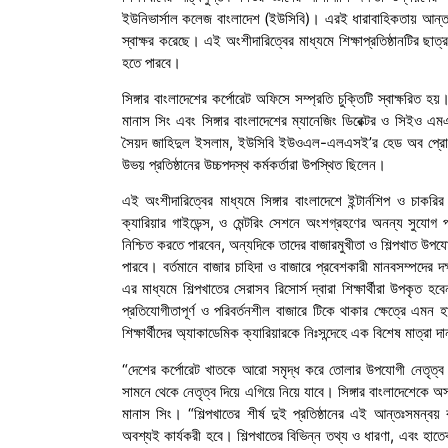
ইউনিভার্সাল কলেজ বাংলাদেশ (ইউসিবি)। এরই ধারাবাহিকতায় আন্তর্জা
স্বাক্ষর করেছে। এই অংশীদারিত্বের মাধ্যমে শিক্ষাপ্রতিষ্ঠানটির ছ
হতে পারবে।
সিঙ্গার বাংলাদেশের কর্পোরেট অফিসে সম্প্রতি চুক্তিটি স্বাক্ষরিত 
মানাস সিং এবং সিঙ্গার বাংলাদেশের ম্যানেজিং ডিরেক্টর ও সিইও এ
সৈয়দ জাহিদুল ইসলাম, ইউসিবি ইউওএল-এলএসই’র হেড অব প্রোগ্রা
উভয় প্রতিষ্ঠানের উচ্চপদস্থ কর্মকর্তারা উপস্থিত ছিলেন।
এই অংশীদারিত্বের মাধ্যমে সিঙ্গার বাংলাদেশে ইন্টার্নশিপ ও চাকর
ক্যারিয়ার গাইডেন্স, ও মেন্টরিং সেশনে অংশগ্রহণের অনন্য সুযোগ প
নিশ্চিত করতে পারবেন, অন্যদিকে তাদের বাজারমুখীতা ও শিল্পখাত উপ
পারবে। বর্তমানে বাজার চাহিদা ও বাজারে প্রবেশকারী মানবসম্পদের
এর মাধ্যমে শিল্পখাতের সেরাসব রিসোর্স দ্বারা শিক্ষার্থীরা উপকৃত 
প্রতিযোগীতাপূর্ণ ও পরিবর্তনশীল বাজারে টিকে থাকার ক্ষেত্রে এমন 
শিক্ষার্থীদের অ্যাকাডেমিক ক্যারিয়ারকে নিঃসন্দেহে এক বিশেষ মাত্রা 
“দেশের কর্পোরেট খাতকে আরো সমৃদ্ধ করে তোলার উপযোগী নেতৃত্ব গঠন
সামনে থেকে নেতৃত্ব দিয়ে এগিয়ে নিয়ে যাবে। সিঙ্গার বাংলাদেশেকে 
মানাস সিং। “শিল্পখাতের শীর্ষ দুই প্রতিষ্ঠানের এই আন্তঃসমন্বয় ব
অবশ্যই কার্যকরী হবে। শিল্পখাতের বিভিন্ন তথ্য ও ধারণা, এবং হাতেকল