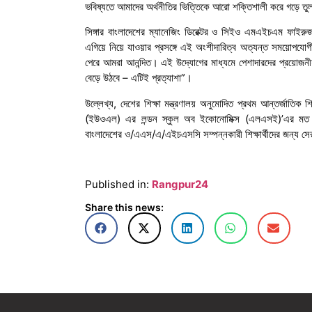
ভবিষ্যতে আমাদের অর্থনীতির ভিত্তিকে আরো শক্তিশালী করে গড়ে ত
সিঙ্গার বাংলাদেশের ম্যানেজিং ডিরেক্টর ও সিইও এমএইচএম ফাইরুজ 
এগিয়ে নিয়ে যাওয়ার প্রসঙ্গে এই অংশীদারিত্ব অত্যন্ত সময়োপযোগ
পেরে আমরা আনন্দিত। এই উদ্যোগের মাধ্যমে পেশাদারদের প্রয়োজনীয় 
বেড়ে উঠবে – এটিই প্রত্যাশা”।
উল্লেখ্য, দেশের শিক্ষা মন্ত্রণালয় অনুমোদিত প্রথম আন্তর্জাতিক 
(ইউওএল) এর লন্ডন স্কুল অব ইকোনোমিক্স (এলএসই)’এর মত স্বনা
বাংলাদেশের ও/এএস/এ/এইচএসসি সম্পন্নকারী শিক্ষার্থীদের জন্য সের
Published in:
Rangpur24
Share this news: