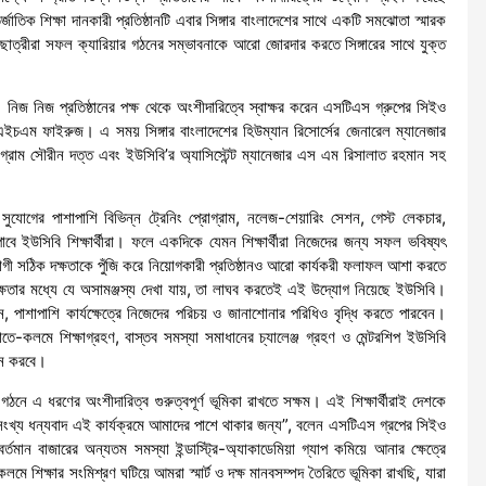
তিক শিক্ষা দানকারী প্রতিষ্ঠানটি এবার সিঙ্গার বাংলাদেশের সাথে একটি সমঝোতা স্মারক
াত্রছাত্রীরা সফল ক্যারিয়ার গঠনের সম্ভাবনাকে আরো জোরদার করতে সিঙ্গারের সাথে যুক্ত
হয়। নিজ নিজ প্রতিষ্ঠানের পক্ষ থেকে অংশীদারিত্বে স্বাক্ষর করেন এসটিএস গ্রুপের সিইও
মএইচএম ফাইরুজ। এ সময় সিঙ্গার বাংলাদেশের হিউম্যান রিসোর্সের জেনারেল ম্যানেজার
ম সৌরীন দত্ত এবং ইউসিবি’র অ্যাসিস্টেন্ট ম্যানেজার এস এম রিসালাত রহমান সহ
ির সুযোগের পাশাপাশি বিভিন্ন ট্রেনিং প্রোগ্রাম, নলেজ-শেয়ারিং সেশন, গেস্ট লেকচার,
াবে ইউসিবি শিক্ষার্থীরা। ফলে একদিকে যেমন শিক্ষার্থীরা নিজেদের জন্য সফল ভবিষ্যৎ
যোগী সঠিক দক্ষতাকে পুঁজি করে নিয়োগকারী প্রতিষ্ঠানও আরো কার্যকরী ফলাফল আশা করতে
 দক্ষতার মধ্যে যে অসামঞ্জস্য দেখা যায়, তা লাঘব করতেই এই উদ্যোগ নিয়েছে ইউসিবি।
হবেন, পাশাপাশি কার্যক্ষেত্রে নিজেদের পরিচয় ও জানাশোনার পরিধিও বৃদ্ধি করতে পারবেন।
হাতে-কলমে শিক্ষাগ্রহণ, বাস্তব সমস্যা সমাধানের চ্যালেঞ্জ গ্রহণ ও মেন্টরশিপ ইউসিবি
দান করবে।
ে এ ধরণের অংশীদারিত্ব গুরুত্বপূর্ণ ভূমিকা রাখতে সক্ষম। এই শিক্ষার্থীরাই দেশকে
অসংখ্য ধন্যবাদ এই কার্যক্রমে আমাদের পাশে থাকার জন্য”, বলেন এসটিএস গ্রপের সিইও
র্তমান বাজারের অন্যতম সমস্যা ইন্ডাস্ট্রি-অ্যাকাডেমিয়া গ্যাপ কমিয়ে আনার ক্ষেত্রে
মে শিক্ষার সংমিশ্রণ ঘটিয়ে আমরা স্মার্ট ও দক্ষ মানবসম্পদ তৈরিতে ভূমিকা রাখছি, যারা