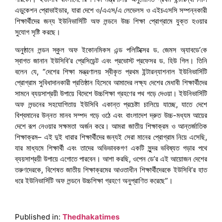
এডুকেশন প্রোভাইডার, যারা দেশে ও/এএস/এ লেভেলস ও এইচএসসি সম্পন্নকারী
শিক্ষার্থীদের জন্য ইউনিভার্সিটি অফ লন্ডনে উচ্চ শিক্ষা প্রোগ্রামে যুক্ত হওয়ার
সুযোগ সৃষ্টি করছে।
অনুষ্ঠানে লন্ডন স্কুল অফ ইকোনমিকস এন্ড পলিটিক্সের ড. জেমস অ্যাবডে’কে
স্বাগত জানান ইউসিবি’র প্রেসিডেন্ট এবং প্রভোস্ট প্রফেসর ড. হিউ গিল। তিনি
বলেন যে, “দেশের শিক্ষা মন্ত্রণালয় স্বীকৃত প্রথম ইন্টারন্যাশনাল ইউনিভার্সিটি
প্রোগ্রাম সুবিধাদানকারী প্রতিষ্ঠান হিসেবে আমাদের লক্ষ্য দেশের মেধাবী শিক্ষার্থীদের
সামনে ব্যয়সাশ্রয়ী উপায়ে বিদেশে উচ্চশিক্ষা গ্রহণের পথ গড়ে দেওয়া। ইউনিভার্সিটি
অফ লন্ডনের সহযোগিতায় ইউসিবি একান্ত প্রচেষ্টা চালিয়ে যাচ্ছে, যাতে দেশে
বিশ্বমানের উন্নত মানব সম্পদ গড়ে ওঠে এবং বাংলাদেশ দ্রুত উচ্চ-মধ্যম আয়ের
দেশে রূপ নেওয়ার সক্ষমতা অর্জন করে। আমরা জাতীয় শিক্ষাক্রম ও আন্তর্জাতিক
শিক্ষাক্রম– এই দুই ধারার শিক্ষার্থীদের জন্যই সেরা মানের প্রোগ্রাম নিয়ে এসেছি,
যার মাধ্যমে শিক্ষার্থী এবং তাদের অভিভাবকগণ একটি সুন্দর ভবিষ্যত গড়ার পথে
ব্যয়সাশ্রয়ী উপায়ে এগোতে পারবেন। আশা করছি, ওপেন ডে’র এই আয়োজন দেশের
তরুণদেরকে, বিশেষত জাতীয় শিক্ষাক্রমের আওতাধীন শিক্ষার্থীদেরকে ইউসিবি’র হাত
ধরে ইউনিভার্সিটি অফ লন্ডনে উচ্চশিক্ষা গ্রহণে অনুপ্রাণিত করেছে”।
Published in:
Thedhakatimes