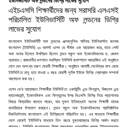
ইউনিভার্সিটি অফ লন্ডনের ডিগ্রি লাভের সুযোগ
এইচএসসি শিক্ষার্থীদের জন্য সরাসরি এলএসই
পরিচালিত ইউনিভার্সিটি অফ লন্ডনের ডিগ্রি
লাভের সুযোগ
বাংলাদেশে ইউনিভার্সিটি অফ লন্ডনের এক্সক্লুসিভ পার্টনার ইউনিভার্সাল কলেজ
বাংলাদেশ (ইউসিবি) ২৬ আগস্ট ওপেন ডে শীর্ষক এক আয়োজন করে, যাতে গেস্ট
অফ অনার হিসেবে উপস্থিত ছিলেন লন্ডন স্কুল অফ ইকোনমিকসের ড. জেমস
অ্যাবডে। রাজধানীর গুলশানে অবস্থিত ইউসিবি ক্যাম্পাসে আয়োজিত এই অনুষ্ঠানে
যোগ দেন অসংখ্য তরুণ মেধাবী শিক্ষার্থীরা। অনুষ্ঠানে আগামী সেপ্টেম্বর মাস থেকে
ইউসিবি’তে চালু হতে যাওয়া ৩ বছর মেয়াদী পূর্ণাঙ্গ ইউকে ডিগ্রি প্রোগ্রাম সম্পর্কে
আলোচনা করা হয়।
ওপেন ডে’র আয়োজনে শিক্ষার্থীরা ইউসিবি’তে একাউন্টিং এন্ড ফিন্যান্স, বিজনেস এন্ড
ম্যানেজমেন্ট, ইকোনমিকস এবং ফিন্যান্সের উপর বিএসসি ডিগ্রি নিয়ে পড়াশোনার
বিষয়ে বিস্তারিত জানতে পারেন, যার সুফল ইতিমধ্যেই অনেক শিক্ষার্থী তাদের
ক্যারিয়ারে উপভোগ করছেন। লন্ডন স্কুল অফ ইকোনমিকসের প্রাতিষ্ঠানিক
দিকনির্দেশনায় বাংলাদেশে এই ডিগ্রিগুলো পরিচালিত হয়। এর মাধ্যমে শিক্ষার্থীরা
দেশে থেকেই ইউসিবি’র মাধ্যমে তিন বছরে যুক্তরাজ্যের ডিগ্রি অর্জন করতে
পারবেন। ইউসিবি বাংলাদেশের শিক্ষা মন্ত্রণালয় অনুমোদিত প্রথম ইন্টারন্যাশনাল