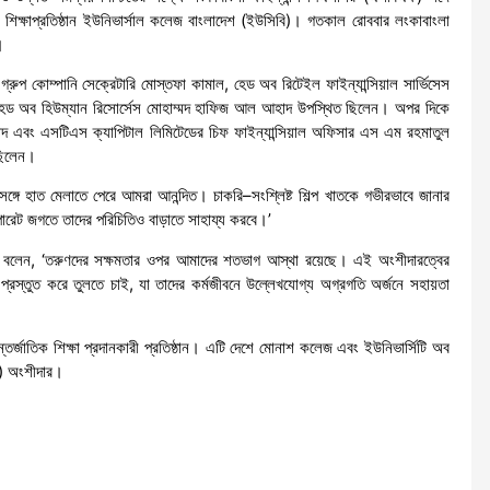
্ষাপ্রতিষ্ঠান ইউনিভার্সাল কলেজ বাংলাদেশ (ইউসিবি)। গতকাল রোববার লংকাবাংলা
।
রুপ কোম্পানি সেক্রেটারি মোস্তফা কামাল, হেড অব রিটেইল ফাইন্যান্সিয়াল সার্ভিসেস
হেড অব হিউম্যান রিসোর্সেস মোহাম্মদ হাফিজ আল আহাদ উপস্থিত ছিলেন। অপর দিকে
াদ এবং এসটিএস ক্যাপিটাল লিমিটেডের চিফ ফাইন্যান্সিয়াল অফিসার এস এম রহমাতুল
 ছিলেন।
ঙ্গে হাত মেলাতে পেরে আমরা আনন্দিত। চাকরি–সংশ্লিষ্ট শিল্প খাতকে গভীরভাবে জানার
ি করপোরেট জগতে তাদের পরিচিতিও বাড়াতে সাহায্য করবে।’
িয়ার বলেন, ‘তরুণদের সক্ষমতার ওপর আমাদের শতভাগ আস্থা রয়েছে। এই অংশীদারত্বের
রস্তুত করে তুলতে চাই, যা তাদের কর্মজীবনে উল্লেখযোগ্য অগ্রগতি অর্জনে সহায়তা
ন্তর্জাতিক শিক্ষা প্রদানকারী প্রতিষ্ঠান। এটি দেশে মোনাশ কলেজ এবং ইউনিভার্সিটি অব
) অংশীদার।