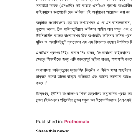
সমঝোতা স্মারক (এমওইউ) সই করেছে এসটিএস গ্রুপের আওতাধীন শিক
ফাইন্যান্সের করপোরেট হেড অফিসে এই অনুষ্ঠানের আয়োজন করা হয়
অনুষ্ঠানে লংকাবাংলার হেড অব অপারেশনস এ কে এম কামরুজ্জামান, গ্
খুরশেদ আলম, চিফ ফাইন্যান্সিয়াল অফিসার শামীম আল মামুন এবং 
ইউনিভার্সাল কলেজ বাংলাদেশের চিফ অপারেটিং অফিসার অমিত প্রস
মুজিব ও অ্যাসিস্ট্যান্ট ম্যানেজার এস এম রিসালাত রহমান উপস্থিত
এসটিএস গ্রুপের সিইও মানাস সিং বলেন, ‘লংকাবাংলা ফাইন্যান্সের স
ক্ষেত্রে শিক্ষার্থীদের জন্য এটি গুরুত্বপূর্ণ ভূমিকা রাখবে, পাশাপাশ
লংকাবাংলা ফাইন্যান্সের ম্যানেজিং ডিরেক্টর ও সিইও খাজা শাহর
মাধ্যমে আমরা তাদের বাস্তব অভিজ্ঞতা এবং জ্ঞানের আলোকে আরও প্
করবে।’
উল্লেখ্য, ইউসিবি বাংলাদেশের শিক্ষা মন্ত্রণালয় অনুমোদিত প্রথম আ
লন্ডন (ইউওএল) পরিচালিত লন্ডন স্কুল অব ইকোনমিকসের (এলএসই
Published in:
Prothomalo
Share this news: