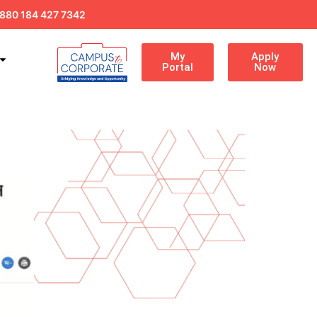
880 184 427 7342
My
Apply
Portal
Now