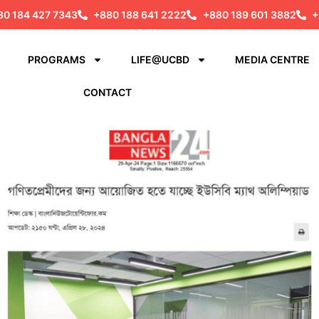
80 184 427 7343
+880 188 641 2222
+880 189 601 3882
+
PROGRAMS
LIFE@UCBD
MEDIA CENTRE
CONTACT