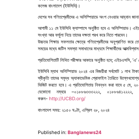
কলেজ বাংলাদেশ (ইউসিবি)।
দেশের সব গণিতপ্রেমীদের এ অলিম্পিয়াডে অংশ নেওয়ার আহ্বান জা
আগামী ১১ মে ইউসিবি ক্যাম্পাসে অনুষ্ঠিত হবে এ অলিম্পিয়াড। এইচ
সংখ্যা আর ফর্মুলা নিয়ে তাদের দক্ষতা পরখ করে নিতে পারবেন।
উচ্চতর শিক্ষায় সফলতার ক্ষেত্রে গণিতপ্রেমীদের অনুপ্রাণিত করে 
সময়ের মধ্যে জটিল সমস্যা সমাধানের মাধ্যমে শিক্ষার্থীদের আত্মবি
প্রতিযোগিতাটি লিখিত পরীক্ষার আকারে অনুষ্ঠিত হবে; এইচএসসি, ‘এ’
ইউসিবি ম্যাথ অলিম্পিয়াড ২০২৪ এর বিজয়ীরা সর্বমোট ১ লাখ টাক
স্বীকৃতি তাদের সমৃদ্ধ অ্যাকাডেমিক প্রোফাইল তৈরিতে উল্লেখযোগ্
ভিজিট করতে হবে। এ প্রতিযোগিতায় নিবন্ধন করা যাবে ৫ মে, ২০২
যেকোনো নম্বরে –০১৮৮৬৩৩৩২২২, ০১৮৮৬৪১২২২২, 
করুন-
http://UCBD.org/
বাংলাদেশ সময়: ২১৫০ ঘণ্টা, এপ্রিল ২৮, ২০২৪
Published in:
Banglanews24