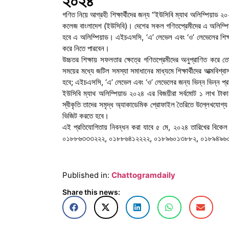
২০২৪
গণিত নিয়ে আগ্রহী শিক্ষার্থীদের জন্য “ইউসিবি ম্যাথ অলিম্পিয়াড ২
কলেজ বাংলাদেশ (ইউসিবি)। দেশের সকল গণিতপ্রেমীদের এ অলিম্পিয়
হবে এ অলিম্পিয়াড। এইচএসসি, ‘এ’ লেভেল এবং ‘ও’ লেভেলের শিক্ষার্
করে নিতে পারবেন।
উচ্চতর শিক্ষায় সফলতার ক্ষেত্রে গণিতপ্রেমীদের অনুপ্রাণিত করে 
সময়ের মধ্যে জটিল সমস্যা সমাধানের মাধ্যমে শিক্ষার্থীদের আত্মবি
হবে; এইচএসসি, ‘এ’ লেভেল এবং ‘ও’ লেভেলের জন্য ভিন্ন ভিন্ন প্
ইউসিবি ম্যাথ অলিম্পিয়াড ২০২৪ এর বিজয়ীরা সর্বমোট ১ লাখ টাক
স্বীকৃতি তাদের সমৃদ্ধ অ্যাকাডেমিক প্রোফাইল তৈরিতে উল্লেখযোগ্য
ভিজিট করতে হবে।
এই প্রতিযোগিতায় নিবন্ধন করা যাবে ৫ মে, ২০২৪ তারিখের বিকেল
০১৮৮৬৩৩৩২২২, ০১৮৮৬৪১২২২২, ০১৮৯৬০১৩৮৮২, ০১৮৯৪৯৬
Published in:
Chattogramdaily
Share this news: