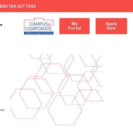
880 184 427 7342
My
Apply
Portal
Now