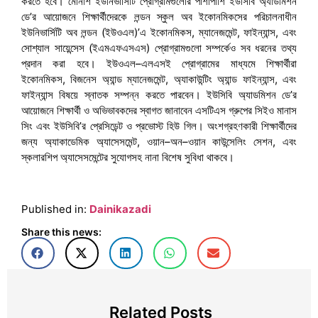
করতে হবে। মোনাশ ইউনিভার্সিটি প্রোগ্রামগুলোর পাশাপাশি ইউসিবি অ্যাডমিশন
ডে’র আয়োজনে শিক্ষার্থীদেরকে লন্ডন স্কুল অব ইকোনমিকসের পরিচালনাধীন
ইউনিভার্সিটি অব লন্ডন (ইউওএল)’এ ইকোনমিকস, ম্যানেজমেন্ট, ফাইন্যান্স, এবং
সোশ্যাল সায়েন্সেস (ইএমএফএসএস) প্রোগ্রামগুলো সম্পর্কেও সব ধরনের তথ্য
প্রদান করা হবে। ইউওএল–এলএসই প্রোগ্রামের মাধ্যমে শিক্ষার্থীরা
ইকোনমিকস, বিজনেস অ্যান্ড ম্যানেজমেন্ট, অ্যাকাউন্টিং অ্যান্ড ফাইন্যান্স, এবং
ফাইন্যান্স বিষয়ে স্নাতক সম্পন্ন করতে পারবেন। ইউসিবি অ্যাডমিশন ডে’র
আয়োজনে শিক্ষার্থী ও অভিভাবকদের স্বাগত জানাবেন এসটিএস গ্রুপের সিইও মানাস
সিং এবং ইউসিবি’র প্রেসিডেন্ট ও প্রভোস্ট হিউ গিল। অংশগ্রহণকারী শিক্ষার্থীদের
জন্য অ্যাকাডেমিক অ্যাসেসমেন্ট, ওয়ান–অন–ওয়ান কাউন্সেলিং সেশন, এবং
স্কলারশিপ অ্যাসেসমেন্টের সুযোগসহ নানা বিশেষ সুবিধা থাকবে।
Published in:
Dainikazadi
Share this news:
Related Posts