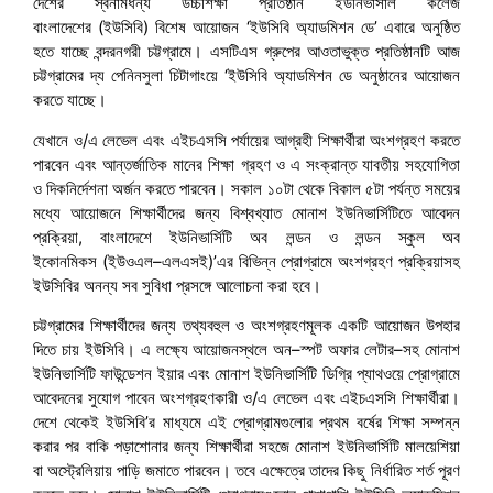
দেশের স্বনামধন্য উচ্চশিক্ষা প্রতিষ্ঠান ইউনিভার্সাল কলেজ
বাংলাদেশের (ইউসিবি) বিশেষ আয়োজন ‘ইউসিবি অ্যাডমিশন ডে’ এবারে অনুষ্ঠিত
হতে যাচ্ছে বন্দরনগরী চট্টগ্রামে। এসটিএস গ্রুপের আওতাভুক্ত প্রতিষ্ঠানটি আজ
চট্টগ্রামের দ্য পেনিনসুলা চিটাগাংয়ে ‘ইউসিবি অ্যাডমিশন ডে অনুষ্ঠানের আয়োজন
করতে যাচ্ছে।
যেখানে ও/এ লেভেল এবং এইচএসসি পর্যায়ের আগ্রহী শিক্ষার্থীরা অংশগ্রহণ করতে
পারবেন এবং আন্তর্জাতিক মানের শিক্ষা গ্রহণ ও এ সংক্রান্ত যাবতীয় সহযোগিতা
ও দিকনির্দেশনা অর্জন করতে পারবেন। সকাল ১০টা থেকে বিকাল ৫টা পর্যন্ত সময়ের
মধ্যে আয়োজনে শিক্ষার্থীদের জন্য বিশ্বখ্যাত মোনাশ ইউনিভার্সিটিতে আবেদন
প্রক্রিয়া, বাংলাদেশে ইউনিভার্সিটি অব লন্ডন ও লন্ডন স্কুল অব
ইকোনমিকস (ইউওএল–এলএসই)’এর বিভিন্ন প্রোগ্রামে অংশগ্রহণ প্রক্রিয়াসহ
ইউসিবির অনন্য সব সুবিধা প্রসঙ্গে আলোচনা করা হবে।
চট্টগ্রামের শিক্ষার্থীদের জন্য তথ্যবহুল ও অংশগ্রহণমূলক একটি আয়োজন উপহার
দিতে চায় ইউসিবি। এ লক্ষ্যে আয়োজনস্থলে অন–স্পট অফার লেটার–সহ মোনাশ
ইউনিভার্সিটি ফাউন্ডেশন ইয়ার এবং মোনাশ ইউনিভার্সিটি ডিগ্রি প্যাথওয়ে প্রোগ্রামে
আবেদনের সুযোগ পাবেন অংশগ্রহণকারী ও/এ লেভেল এবং এইচএসসি শিক্ষার্থীরা।
দেশে থেকেই ইউসিবি’র মাধ্যমে এই প্রোগ্রামগুলোর প্রথম বর্ষের শিক্ষা সম্পন্ন
করার পর বাকি পড়াশোনার জন্য শিক্ষার্থীরা সহজে মোনাশ ইউনিভার্সিটি মালয়েশিয়া
বা অস্ট্রেলিয়ায় পাড়ি জমাতে পারবেন। তবে এক্ষেত্রে তাদের কিছু নির্ধারিত শর্ত পূরণ