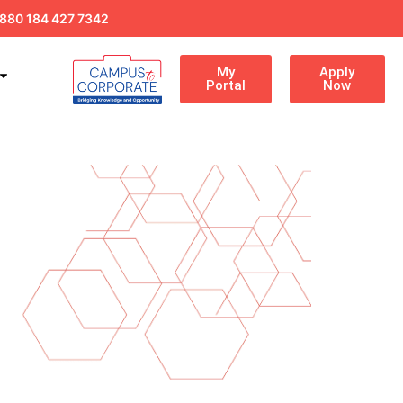
880 184 427 7342
My
Apply
Portal
Now