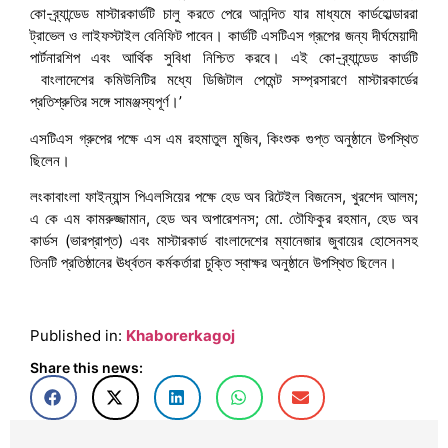
কো-ব্র্যান্ডেড মাস্টারকার্ডটি চালু করতে পেরে আনন্দিত যার মাধ্যমে কার্ডহোল্ডাররা
ট্রাভেল ও লাইফস্টাইল বেনিফিট পাবেন। কার্ডটি এসটিএস গ্রূপের জন্য দীর্ঘমেয়াদী
পার্টনারশিপ এবং আর্থিক সুবিধা নিশ্চিত করবে। এই কো-ব্র্যান্ডেড কার্ডটি
বাংলাদেশের কমিউনিটির মধ্যে ডিজিটাল পেমেন্ট সম্প্রসারণে মাস্টারকার্ডের
প্রতিশ্রুতির সঙ্গে সামঞ্জস্যপূর্ণ।’
এসটিএস গ্রুপের পক্ষে এস এম রহমাতুল মুজিব, কিংশুক গুপ্ত অনুষ্ঠানে উপস্থিত
ছিলেন।
লংকাবাংলা ফাইন্যান্স পিএলসিয়ের পক্ষে হেড অব রিটেইল বিজনেস, খুরশেদ আলম;
এ কে এম কামরুজ্জামান, হেড অব অপারেশনস; মো. তৌফিকুর রহমান, হেড অব
কার্ডস (ভারপ্রাপ্ত) এবং মাস্টারকার্ড বাংলাদেশের ম্যানেজার জুবায়ের হোসেনসহ
তিনটি প্রতিষ্ঠানের ঊর্ধ্বতন কর্মকর্তারা চুক্তি স্বাক্ষর অনুষ্ঠানে উপস্থিত ছিলেন।
Published in:
Khaborerkagoj
Share this news: