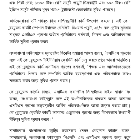
এবং গ্রিট সেবা; ১৩০০ টিরও বেশি মার্চেন্ট পয়েন্টে ডিসকাউন্ট এবং ৯০০ টিরও বেশি
ইজিপে মার্চেন্ট পার্টনারে শূন্য শতাংশ ইন্টারেস্টে কেনাকাটার সুবিধা পাচ্ছেন।
কার্ডমেম্বাররা ৩টি পর্যন্ত ফ্রি সাপ্লিমেন্টারি কার্ড উপভোগ করবেন। এই কো-
ব্র্যান্ডেড কার্ডটি স্পেশাল ট্রাভেল বেনিফিট, রিওয়ার্ড পয়েন্ট, ২৪/৭ কল সেন্টার সুবিধার
মাধ্যমে এসটিএস গ্রুপের অধীনে প্রতিষ্ঠানের কর্মকর্তা, শিক্ষক এবং অভিভাবকদের
আর্থিক সুবিধা প্রদান করবে।
লংকাবাংলা ফাইন্যান্সের ম্যানেজিং ডিরেক্টর হুমায়রা আজম বলেন, ‘এসটিএস গ্রুপের
সঙ্গে এই কো-ব্র্যান্ডেড টাইটানিয়াম ক্রেডিট কার্ড চালু করতে পেরে আমরা আনন্দিত।
এই কো-ব্র্যান্ডেড কার্ড এসটিএস গ্রুপের কর্মকর্তা, শিক্ষক এবং অভিভাবকদেরকে
প্রতিষ্ঠানের শিক্ষার সঙ্গে সম্পর্কিত আর্থিক ব্যবস্থাপনা এবং পরিকল্পনাকে আরও
সহজতর করার জন্য সুবিধা প্রদান করবে।’
কো-ব্র্যান্ডেড কার্ডের বিষয়ে, এসটিএস ক্যাপিটাল লিমিটেডের সিইও মানাস সিং
বলেন, ‘লংকাবাংলা ফাইন্যান্স সঙ্গে এই অংশীদারিত্বের মাধ্যমে আমরা আমাদের
এসটিএস গ্রূপের অভ্যন্তরীণ আর্থিক পরিষেবাগুলিকে আরো উন্নত করতে চাই।
কো-ব্র্যান্ডেড ক্রেডিট কার্ডটি আমাদের এডুকেশন গ্রূপের জন্য বিশেষভাবে উপযোগী
বিভিন্ন সুবিধা প্রদান করবে।’
মাস্টারকার্ড বাংলাদেশের কান্ট্রি ম্যানেজার সৈয়দ মোহাম্মদ কামাল বলেন,
‘মাস্টারকার্ড, লংকাবাংলা ফাইন্যান্স পিএলসি এবং এসটিএস গ্রুপের জন্য নতুন