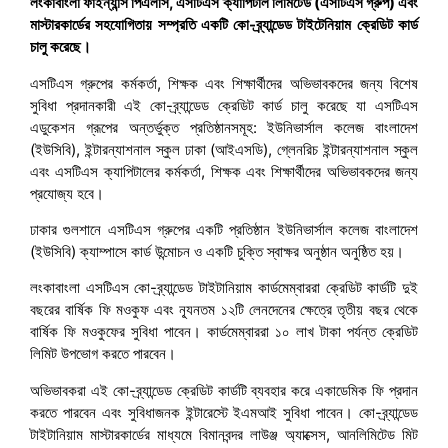
লংকাবাংলা ফাইন্যান্স পিএলসি, এসটিএস ক্যাপিটাল লিমিটেড (এসটিএস গ্রুপ) এবং
মাস্টারকার্ডের সহযোগিতায় সম্প্রতি একটি কো-ব্র্যান্ডেড টাইটেনিয়াম ক্রেডিট কার্ড
চালু করেছে।
এসটিএস গ্রুপের কর্মকর্তা, শিক্ষক এবং শিক্ষার্থীদের অভিভাবকদের জন্য বিশেষ
সুবিধা প্রদানকারী এই কো-ব্র্যান্ডেড ক্রেডিট কার্ড চালু করেছে যা এসটিএস
এডুকেশন গ্রূপের অন্তর্ভুক্ত প্রতিষ্ঠানসমূহ: ইউনিভার্সাল কলেজ বাংলাদেশ
(ইউসিবি), ইন্টারন্যাশনাল স্কুল ঢাকা (আইএসডি), গ্লেনরিচ ইন্টারন্যাশনাল স্কুল
এবং এসটিএস ক্যাপিটালের কর্মকর্তা, শিক্ষক এবং শিক্ষার্থীদের অভিভাবকদের জন্য
প্রযোজ্য হবে।
ঢাকার গুলশানে এসটিএস গ্রুপের একটি প্রতিষ্ঠান ইউনিভার্সাল কলেজ বাংলাদেশ
(ইউসিবি) ক্যাম্পাসে কার্ড উন্মোচন ও একটি চুক্তি স্বাক্ষর অনুষ্ঠান অনুষ্ঠিত হয়।
লংকাবাংলা এসটিএস কো-ব্র্যান্ডেড টাইটানিয়াম কার্ডমেম্বাররা ক্রেডিট কার্ডটি দুই
বছরের বার্ষিক ফি মওকুফ এবং ন্যূনতম ১২টি লেনদেনের ক্ষেত্রে তৃতীয় বছর থেকে
বার্ষিক ফি মওকুফের সুবিধা পাবেন। কার্ডমেম্বাররা ১০ লাখ টাকা পর্যন্ত ক্রেডিট
লিমিট উপভোগ করতে পারবেন।
অভিভাবকরা এই কো-ব্র্যান্ডেড ক্রেডিট কার্ডটি ব্যবহার করে একাডেমিক ফি প্রদান
করতে পারবেন এবং সুবিধাজনক ইন্টারেস্টে ইএমআই সুবিধা পাবেন। কো-ব্র্যান্ডেড
টাইটানিয়াম মাস্টারকার্ডের মাধ্যমে বিমানবন্দর লাউঞ্জ অ্যাক্সেস, আনলিমিটেড মিট