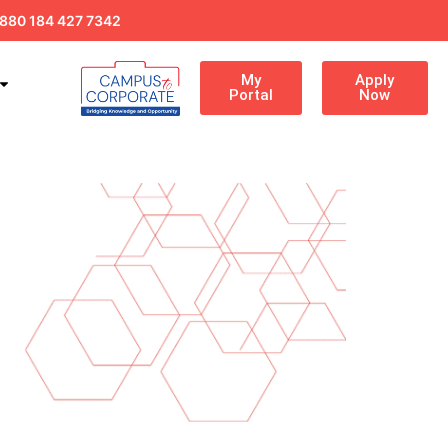
880 184 427 7342
My
Apply
Portal
Now