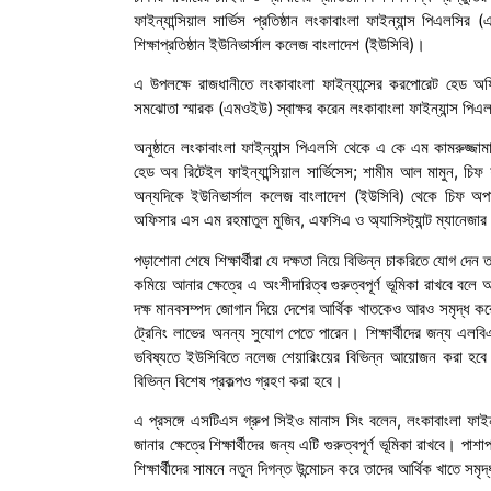
ফাইন্যান্সিয়াল সার্ভিস প্রতিষ্ঠান লংকাবাংলা ফাইন্যান্স পিএলস
শিক্ষাপ্রতিষ্ঠান ইউনিভার্সাল কলেজ বাংলাদেশ (ইউসিবি)।
এ উপলক্ষে রাজধানীতে লংকাবাংলা ফাইন্যান্সের করপোরেট হেড অফ
সমঝোতা স্মারক (এমওইউ) স্বাক্ষর করেন লংকাবাংলা ফাইন্যান্স পিএলস
অনুষ্ঠানে লংকাবাংলা ফাইন্যান্স পিএলসি থেকে এ কে এম কামরুজ্জ
হেড অব রিটেইল ফাইন্যান্সিয়াল সার্ভিসেস; শামীম আল মামুন, চি
অন্যদিকে ইউনিভার্সাল কলেজ বাংলাদেশ (ইউসিবি) থেকে চিফ অপা
অফিসার এস এম রহমাতুল মুজিব, এফসিএ ও অ্যাসিস্ট্যান্ট ম্যানেজ
পড়াশোনা শেষে শিক্ষার্থীরা যে দক্ষতা নিয়ে বিভিন্ন চাকরিতে যোগ দে
কমিয়ে আনার ক্ষেত্রে এ অংশীদারিত্ব গুরুত্বপূর্ণ ভূমিকা রাখবে বলে 
দক্ষ মানবসম্পদ জোগান দিয়ে দেশের আর্থিক খাতকেও আরও সমৃদ্ধ করে তুল
ট্রেনিং লাভের অনন্য সুযোগ পেতে পারেন। শিক্ষার্থীদের জন্য এলবিএফ
ভবিষ্যতে ইউসিবিতে নলেজ শেয়ারিংয়ের বিভিন্ন আয়োজন করা হবে। শি
বিভিন্ন বিশেষ প্রকল্পও গ্রহণ করা হবে।
এ প্রসঙ্গে এসটিএস গ্রুপ সিইও মানাস সিং বলেন, লংকাবাংলা ফাইন্য
জানার ক্ষেত্রে শিক্ষার্থীদের জন্য এটি গুরুত্বপূর্ণ ভূমিকা রাখবে
শিক্ষার্থীদের সামনে নতুন দিগন্ত উন্মোচন করে তাদের আর্থিক খাতে স