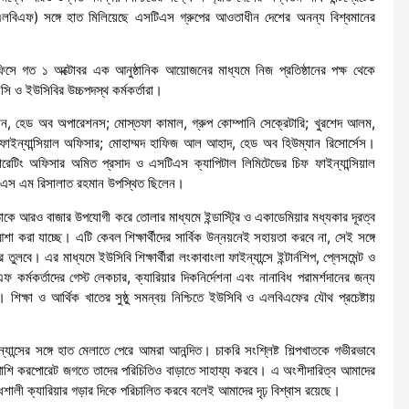
ির (এলবিএফ) সঙ্গে হাত মিলিয়েছে এসটিএস গ্রুপের আওতাধীন দেশের অনন্য বিশ্বমানের
িসে গত ১ অক্টোবর এক আনুষ্ঠানিক আয়োজনের মাধ্যমে নিজ প্রতিষ্ঠানের পক্ষ থেকে
ি ও ইউসিবির উচ্চপদস্থ কর্মকর্তারা।
ামান, হেড অব অপারেশনস; মোস্তফা কামাল, গ্রুপ কোম্পানি সেক্রেটারি; খুরশেদ আলম,
ফ ফাইন্যান্সিয়াল অফিসার; মোহাম্মদ হাফিজ আল আহাদ, হেড অব হিউম্যান রিসোর্সেস।
রেটিং অফিসার অমিত প্রসাদ ও এসটিএস ক্যাপিটাল লিমিটেডের চিফ ফাইন্যান্সিয়াল
ার এস এম রিসালাত রহমান উপস্থিত ছিলেন।
ন তাকে আরও বাজার উপযোগী করে তোলার মাধ্যমে ইন্ডাস্ট্রি ও একাডেমিয়ার মধ্যকার দূরত্ব
আশা করা যাচ্ছে। এটি কেবল শিক্ষার্থীদের সার্বিক উন্নয়নেই সহায়তা করবে না, সেই সঙ্গে
বে। এর মাধ্যমে ইউসিবি শিক্ষার্থীরা লংকাবাংলা ফাইন্যান্সে ইন্টার্নশিপ, প্লেসমেন্ট ও
 কর্মকর্তাদের গেস্ট লেকচার, ক্যারিয়ার দিকনির্দেশনা এবং নানাবিধ পরামর্শদানের জন্য
ক্ষা ও আর্থিক খাতের সুষ্ঠু সমন্বয় নিশ্চিতে ইউসিবি ও এলবিএফের যৌথ প্রচেষ্টায়
ান্সের সঙ্গে হাত মেলাতে পেরে আমরা আনন্দিত। চাকরি সংশ্লিষ্ট শিল্পখাতকে গভীরভাবে
। পাশাপাশি করপোরেট জগতে তাদের পরিচিতিও বাড়াতে সাহায্য করবে। এ অংশীদারিত্ব আমাদের
মৃদ্ধশালী ক্যারিয়ার গড়ার দিকে পরিচালিত করবে বলেই আমাদের দৃঢ় বিশ্বাস রয়েছে।