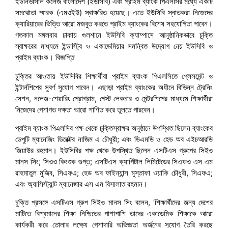
ইউনিভার্সাল কলেজ বাংলাদেশ (ইউসিবি) এবং প্রাইম ব্যাংক পিএলসির মধ্যে একটি
সমঝোতা স্মারক (এমওইউ) স্বাক্ষরিত হয়েছে। এতে ইউসিবি স্নাতকরা নিজেদের
ক্যারিয়ারের ভিত্তি আরো মজবুত করতে প্রাইম ব্যাংকের বিশেষ সহযোগিতা পাবেন।
গতকাল মঙ্গলবার ঢাকায় গুলশানে ইউসিবি ক্যাম্পাসে আনুষ্ঠানিকভাবে চুক্তি
স্বাক্ষরের মাধ্যমে ইন্ডাস্ট্রি ও একাডেমিয়ার সমন্বিত উদ্যোগ নেয় ইউসিবি ও
প্রাইম ব্যাংক। বিজ্ঞপ্তি
চুক্তির আওতায় ইউসিবির শিক্ষার্থীরা প্রাইম ব্যাংক পিএলসিতে প্লেসমেন্ট ও
ইন্টার্নশিপের সুবর্ণ সুযোগ পাবেন। এছাড়া প্রাইম ব্যাংকের অধীনে বিভিন্ন ট্রেনিং
সেশন, নলেজ-শেয়ারিং প্রোগ্রাম, গেস্ট লেকচার ও মেন্টরশিপের মাধ্যমে শিক্ষার্থীরা
নিজেদের পেশাগত দক্ষতা আরো শাণিত করে তুলতে পারবেন।
প্রাইম ব্যাংক পিএলসির পক্ষ থেকে চুক্তিস্বাক্ষর অনুষ্ঠানে উপস্থিত ছিলেন ব্যাংকের
ডেপুটি ম্যানেজিং ডিরেক্টর নাজিম এ চৌধুরী; এবং ডিএমডি ও হেড অব এইচআরডি
জিয়াউর রহমান। ইউসিবির পক্ষ থেকে উপস্থিত ছিলেন এসটিএস গ্রুপের সিইও
মানস সিং; সিওও কিংশুক গুপ্ত; এসটিএস ক্যাপিটাল লিমিটেডের সিএফও এস এম
রাহমাতুল মুজিব, সিএফএ; হেড অব ফাইন্যান্স মুস্তাফা ওয়াকি চৌধুরী, সিএফএ;
এবং অ্যাসিস্ট্যান্ট ম্যানেজার এস এম রিসালাত রহমান।
চুক্তি প্রসঙ্গে এসটিএস গ্রুপ সিইও মানস সিং বলেন, ‘শিক্ষার্থীদের জন্য দেশের
মাটিতে বিশ্বমানের শিক্ষা নিশ্চিতের পাশাপাশি তাদের একাডেমিক শিক্ষাকে আরো
কার্যকরী করে তোলার লক্ষ্যে পেশাদারি অভিজ্ঞতা অর্জনের সুযোগ তৈরি করছে