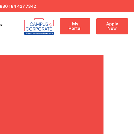
880 184 427 7342
My
Apply
Portal
Now