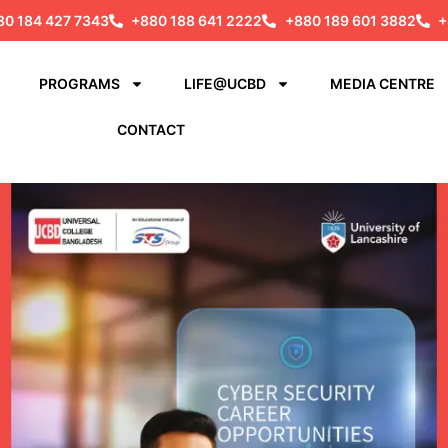
80 184 427 7343
+880 188 641 2222
+880 189 601 3882
+
PROGRAMS
LIFE@UCBD
MEDIA CENTRE
CONTACT