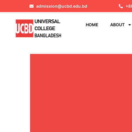
admission@ucbd.edu.bd
+8
HOME
ABOUT