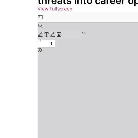
threats into career o
View Fullscreen