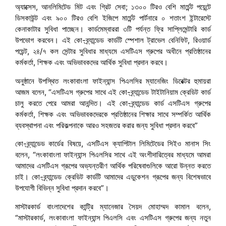
অ্যাক্সেস, আনলিমিটেড মিট এবং গ্রিট সেবা; ১৩০০ টিরও বেশি মার্চেন্ট পয়েন্টে
ডিসকাউন্ট এবং ৯০০ টিরও বেশি ইজিপে মার্চেন্ট পার্টনারে ০ শতাংশ ইন্টারেস্টে
কেনাকাটার সুবিধা পাচ্ছেন। কার্ডমেম্বাররা ৩টি পর্যন্ত ফ্রি সাপ্লিমেন্টারি কার্ড
উপভোগ করবেন। এই কো-ব্র্যান্ডেড কার্ডটি স্পেশাল ট্রাভেল বেনিফিট, রিওয়ার্ড
পয়েন্ট, ২৪/৭ কল সেন্টার সুবিধার মাধ্যমে এসটিএস গ্রুপের অধীনে প্রতিষ্ঠানের
কর্মকর্তা, শিক্ষক এবং অভিভাবকদের আর্থিক সুবিধা প্রদান করবে।
অনুষ্ঠানে উপস্থিত লংকাবাংলা ফাইন্যান্স পিএলসির ম্যানেজিং ডিরেক্টর হুমায়রা
আজম বলেন, “এসটিএস গ্রুপের সাথে এই কো-ব্র্যান্ডেড টাইটানিয়াম ক্রেডিট কার্ড
চালু করতে পেরে আমরা আনন্দিত। এই কো-ব্র্যান্ডেড কার্ড এসটিএস গ্রুপের
কর্মকর্তা, শিক্ষক এবং অভিভাবকদেরকে প্রতিষ্ঠানের শিক্ষার সাথে সম্পর্কিত আর্থিক
ব্যবস্থাপনা এবং পরিকল্পনাকে আরও সহজতর করার জন্য সুবিধা প্রদান করবে”
কো-ব্র্যান্ডেড কার্ডের বিষয়ে, এসটিএস ক্যাপিটাল লিমিটেডের সিইও মানাস সিং
বলেন, “লংকাবাংলা ফাইন্যান্স পিএলসির সাথে এই অংশীদারিত্বের মাধ্যমে আমরা
আমাদের এসটিএস গ্রূপের অভ্যন্তরীণ আর্থিক পরিষেবাগুলিকে আরো উন্নত করতে
চাই। কো-ব্র্যান্ডেড ক্রেডিট কার্ডটি আমাদের এডুকেশন গ্রূপের জন্য বিশেষভাবে
উপযোগী বিভিন্ন সুবিধা প্রদান করবে”।
মাস্টারকার্ড বাংলাদেশের কান্ট্রি ম্যানেজার সৈয়দ মোহাম্মদ কামাল বলেন,
“মাস্টারকার্ড, লংকাবাংলা ফাইন্যান্স পিএলসি এবং এসটিএস গ্রুপের জন্য নতুন