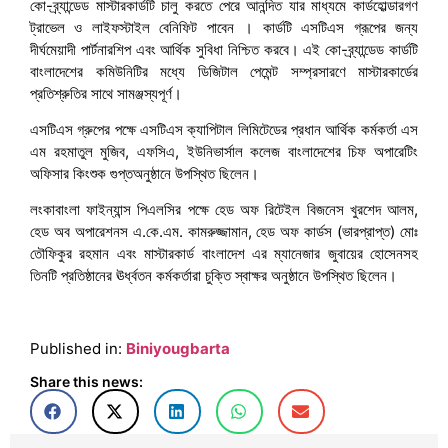
কো-ব্র্যান্ডেড মাস্টারকার্ডটি চালু করতে পেরে আনন্দিত যার মাধ্যমে কার্ডহোল্ডারগণ
ট্রাভেল ও লাইফস্টাইল বেনিফিট পাবেন । কার্ডটি এসটিএস গ্রূপের জন্য
দীর্ঘমেয়াদী পার্টনারশিপ এবং আর্থিক সুবিধা নিশ্চিত করবে। এই কো-ব্র্যান্ডেড কার্ডটি
বাংলাদেশের কমিউনিটির মধ্যে ডিজিটাল পেমেন্ট সম্প্রসারণে মাস্টারকার্ডের
প্রতিশ্রুতির সাথে সামঞ্জস্যপূর্ণ।
এসটিএস গ্রুপের পক্ষে এসটিএস ক্যাপিটাল লিমিটেডের প্রধান আর্থিক কর্মকর্তা এস
এম রহমাতুল মুজিব, এফসিএ, ইউনিভার্সাল কলেজ বাংলাদেশের চিফ অপারেটিং
অফিসার কিংশুক গুপ্তঅনুষ্ঠানে উপস্থিত ছিলেন।
লংকাবাংলা ফাইন্যান্স পিএলসির পক্ষে হেড অফ রিটেইল বিজনেস খুরশেদ আলম,
হেড অব অপারেশনস এ.কে.এম. কামরুজ্জামান, হেড অফ কার্ডস (ভারপ্রাপ্ত) মোঃ
তৌফিকুর রহমান এবং মাস্টারকার্ড বাংলাদেশ এর ম্যানেজার জুবায়ের হোসেনসহ
তিনটি প্রতিষ্ঠানের ঊর্ধ্বতন কর্মকর্তারা চুক্তি স্বাক্ষর অনুষ্ঠানে উপস্থিত ছিলেন।
Published in:
Biniyougbarta
Share this news: