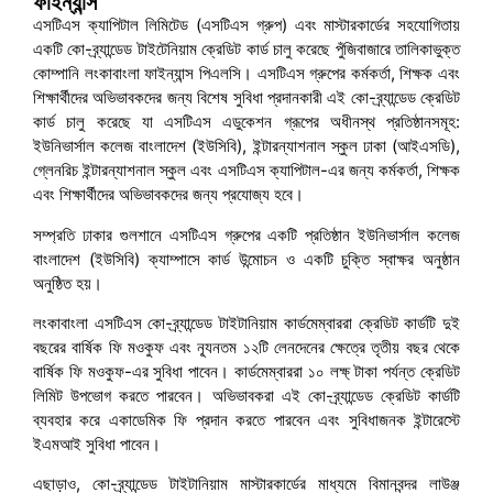
ফাইন্যান্স
এসটিএস ক্যাপিটাল লিমিটেড (এসটিএস গ্রুপ) এবং মাস্টারকার্ডের সহযোগিতায়
একটি কো-ব্র্যান্ডেড টাইটেনিয়াম ক্রেডিট কার্ড চালু করেছে পুঁজিবাজারে তালিকাভুক্ত
কোম্পানি লংকাবাংলা ফাইন্যান্স পিএলসি। এসটিএস গ্রুপের কর্মকর্তা, শিক্ষক এবং
শিক্ষার্থীদের অভিভাবকদের জন্য বিশেষ সুবিধা প্রদানকারী এই কো-ব্র্যান্ডেড ক্রেডিট
কার্ড চালু করেছে যা এসটিএস এডুকেশন গ্রূপের অধীনস্থ প্রতিষ্ঠানসমূহ:
ইউনিভার্সাল কলেজ বাংলাদেশ (ইউসিবি), ইন্টারন্যাশনাল স্কুল ঢাকা (আইএসডি),
গ্লেনরিচ ইন্টারন্যাশনাল স্কুল এবং এসটিএস ক্যাপিটাল-এর জন্য কর্মকর্তা, শিক্ষক
এবং শিক্ষার্থীদের অভিভাবকদের জন্য প্রযোজ্য হবে।
সম্প্রতি ঢাকার গুলশানে এসটিএস গ্রুপের একটি প্রতিষ্ঠান ইউনিভার্সাল কলেজ
বাংলাদেশ (ইউসিবি) ক্যাম্পাসে কার্ড উন্মোচন ও একটি চুক্তি স্বাক্ষর অনুষ্ঠান
অনুষ্ঠিত হয়।
লংকাবাংলা এসটিএস কো-ব্র্যান্ডেড টাইটানিয়াম কার্ডমেম্বাররা ক্রেডিট কার্ডটি দুই
বছরের বার্ষিক ফি মওকুফ এবং ন্যূনতম ১২টি লেনদেনের ক্ষেত্রে তৃতীয় বছর থেকে
বার্ষিক ফি মওকুফ-এর সুবিধা পাবেন। কার্ডমেম্বাররা ১০ লক্ষ্ টাকা পর্যন্ত ক্রেডিট
লিমিট উপভোগ করতে পারবেন। অভিভাবকরা এই কো-ব্র্যান্ডেড ক্রেডিট কার্ডটি
ব্যবহার করে একাডেমিক ফি প্রদান করতে পারবেন এবং সুবিধাজনক ইন্টারেস্টে
ইএমআই সুবিধা পাবেন।
এছাড়াও, কো-ব্র্যান্ডেড টাইটানিয়াম মাস্টারকার্ডের মাধ্যমে বিমানবন্দর লাউঞ্জ