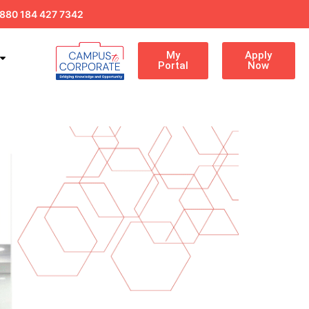
880 184 427 7342
My
Apply
Portal
Now