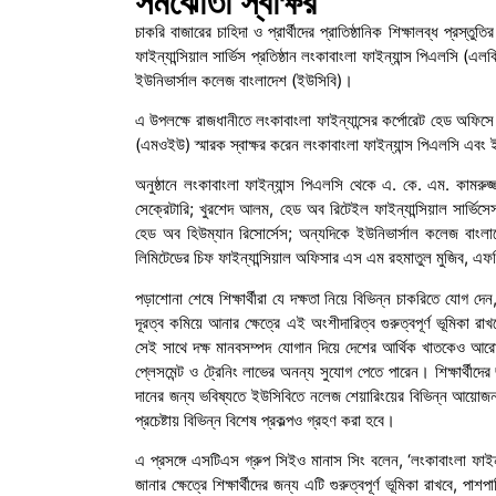
সমঝোতা স্বাক্ষর
চাকরি বাজারের চাহিদা ও প্রার্থীদের প্রাতিষ্ঠানিক শিক্ষালব্ধ প্রস্ত
ফাইন্যান্সিয়াল সার্ভিস প্রতিষ্ঠান লংকাবাংলা ফাইন্যান্স পিএলসি (
ইউনিভার্সাল কলেজ বাংলাদেশ (ইউসিবি)।
এ উপলক্ষে রাজধানীতে লংকাবাংলা ফাইন্যান্সের কর্পোরেট হেড অফিসে
(এমওইউ) স্মারক স্বাক্ষর করেন লংকাবাংলা ফাইন্যান্স পিএলসি এবং ইউ
অনুষ্ঠানে লংকাবাংলা ফাইন্যান্স পিএলসি থেকে এ. কে. এম. কাম
সেক্রেটারি; খুরশেদ আলম, হেড অব রিটেইল ফাইন্যান্সিয়াল সার্ভ
হেড অব হিউম্যান রিসোর্সেস; অন্যদিকে ইউনিভার্সাল কলেজ বাং
লিমিটেডের চিফ ফাইন্যান্সিয়াল অফিসার এস এম রহমাতুল মুজিব, এফস
পড়াশোনা শেষে শিক্ষার্থীরা যে দক্ষতা নিয়ে বিভিন্ন চাকরিতে যোগ 
দূরত্ব কমিয়ে আনার ক্ষেত্রে এই অংশীদারিত্ব গুরুত্বপূর্ণ ভূমিকা র
সেই সাথে দক্ষ মানবসম্পদ যোগান দিয়ে দেশের আর্থিক খাতকেও আরো সমৃ
প্লেসমেন্ট ও ট্রেনিং লাভের অনন্য সুযোগ পেতে পারেন। শিক্ষার্থীদের
দানের জন্য ভবিষ্যতে ইউসিবিতে নলেজ শেয়ারিংয়ের বিভিন্ন আয়োজন 
প্রচেষ্টায় বিভিন্ন বিশেষ প্রকল্পও গ্রহণ করা হবে।
এ প্রসঙ্গে এসটিএস গ্রুপ সিইও মানাস সিং বলেন, ‘লংকাবাংলা ফাইন্
জানার ক্ষেত্রে শিক্ষার্থীদের জন্য এটি গুরুত্বপূর্ণ ভূমিকা রাখবে