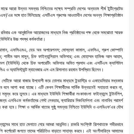
ুতির মাঝে আরো উন্নত সমন্বয় নিশ্চিতের লক্ষ্যে সম্প্রতি দেশের অন্যতম শীর্ষ ইন্টিগ্রেটেড
এলবিএফ)’এর সঙ্গে হাত মিলিয়েছে এসটিএস গ্রুপের আওতাধীন দেশের অনন্য শিক্ষাপ্রতিষ্ঠান
 রবিবার এক আনুষ্ঠানিক আয়োজনের মাধ্যমে নিজ প্রতিষ্ঠানের পক্ষ থেকে সমঝোতা স্মারক
সিবি’র উচ্চ পদস্থ কর্মকর্তারা।
রুজ্জামান, এফসিএমএ, হেড অব অপারেশনস; মোস্তফা কামাল, এফসিএ, গ্রুপ কোম্পানি
িসেস; শামীম আল মামুন, চিফ ফাইন্যান্সিয়াল অফিসার; এবং মোহাম্মদ হাফিজ আল আহাদ,
লাদেশ (ইউসিবি) থেকে চিফ অপারেটিং অফিসার অমিত প্রসাদ এবং এসটিএস ক্যাপিটাল
িএ ও অ্যাসিস্ট্যান্ট ম্যানেজার এস এম রিসালাত রহমান উপস্থিত ছিলেন।
দেন, সেটিকে আরো বাজার উপযোগী করে তোলার মাধ্যমে ইন্ডাস্ট্রি ও একাডেমিয়ার মধ্যকার
াখবে বলে আশা করা যাচ্ছে। এটি কেবল শিক্ষার্থীদের সার্বিক উন্নয়নেই সহায়তা করবে না,
দ্ধ করে তুলবে। এর মাধ্যমে ইউসিবি শিক্ষার্থীরা লংকাবাংলা ফাইন্যান্সে ইন্টার্নশিপ,
 জন্য এলবিএফ কর্মকর্তাদের গেস্ট লেকচার, ক্যারিয়ার দিকনির্দেশনা এবং নানাবিধ পরামর্শ
করা হবে। শিক্ষা ও আর্থিক খাতের সুষ্ঠু সমন্বয় নিশ্চিতে ইউসিবি ও এলবিএফ’এর যৌথ
যান্সের সাথে হাত মেলাতে পেরে আমরা আনন্দিত। চাকরি সংশ্লিষ্ট শিল্পখাতকে গভীরভাবে
, পাশপাশি কর্পোরেট জগতে তাদের পরিচিতিও বাড়াতে সাহায্য করবে। এই অংশীদারিত্ব আমাদের