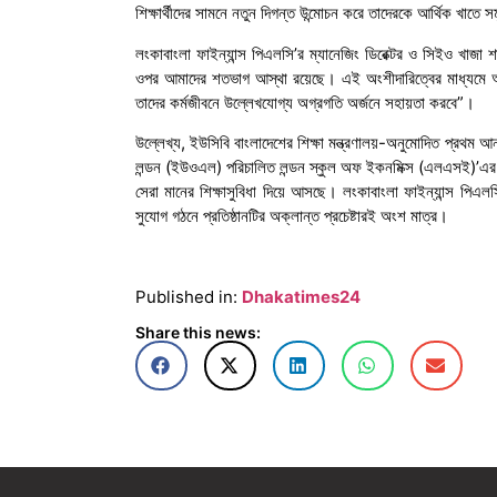
শিক্ষার্থীদের সামনে নতুন দিগন্ত উন্মোচন করে তাদেরকে আর্থিক খাতে 
লংকাবাংলা ফাইন্যান্স পিএলসি’র ম্যানেজিং ডিরেক্টর ও সিইও খাজা
ওপর আমাদের শতভাগ আস্থা রয়েছে। এই অংশীদারিত্বের মাধ্যমে আম
তাদের কর্মজীবনে উল্লেখযোগ্য অগ্রগতি অর্জনে সহায়তা করবে”।
উল্লেখ্য, ইউসিবি বাংলাদেশের শিক্ষা মন্ত্রণালয়-অনুমোদিত প্রথম আ
লন্ডন (ইউওএল) পরিচালিত লন্ডন স্কুল অফ ইকনমিক্স (এলএসই)’এর এ
সেরা মানের শিক্ষাসুবিধা দিয়ে আসছে। লংকাবাংলা ফাইন্যান্স পিএলস
সুযোগ গঠনে প্রতিষ্ঠানটির অক্লান্ত প্রচেষ্টারই অংশ মাত্র।
Published in:
Dhakatimes24
Share this news: