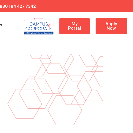
880 184 427 7342
My
Apply
Portal
Now