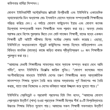
কমিশনার নার্দিয়া সিম্পসন।
মোনাশ ইউনিভার্সিটি অস্ট্রেলিয়ার ডক্টরেট ডিগ্রীধারী এবং ইউসিবি’র একাডেমিক
অ্যাফেয়ার্সের ডিন অধ্যাপক মোঃ ইসমাইল হোসেন স্নাতক সম্পন্নকারী শিক্ষার্থীদের
পরিচয় করিয়ে দেন। এ পর্যায়ে মোনাশ ফাউন্ডেশন ইয়ার এবং মোনাশ কলেজ
ডিপ্লোমা সম্পন্নকারী সকল শিক্ষার্থীকে সনদ প্রদান করা হয়। অনন্য মেধার
স্বাক্ষর রেখে বিশেষ পুরস্কার জিতে নেন মোট সাতজন শিক্ষার্থী, যাদের মধ্যে একজন
শিক্ষার্থী দুটি আইটি পরীক্ষায় বিশ্বে সর্বোচ্চ স্কোর অর্জন করেছে। এছাড়া,
ইউসিবি’তে অধ্যয়নকালে স্টুডেন্ট কাউন্সিলের সদস্য হিসেবে দায়িত্বপালন এবং
বিভিন্ন মানবিক (দাতব্য) কাজে জড়িত থাকার স্বীকৃতিস্বরূপ ২০ জন শিক্ষার্থীকে
পুরস্কৃত করা হয়।
“আমাদের মেধাবী শিক্ষার্থীদের সাফল্যের সাথে স্নাতক সম্পন্ন করতে দেখে আমি
গর্বিত”, বলেন ইউসিবি’র ডিরেক্টর জারিফ মুনির। “মোনাশ কলেজের সাথে
অংশীদারিত্বের মাধ্যমে ইউসিবি দেশের তরুণ শিক্ষার্থীদের জন্য আন্তর্জাতিক
মানসম্পন্ন শিক্ষার সুযোগ তৈরি করে তাদের সম্ভাবনার পূর্ণ বিকাশের পথ তৈরি
করছে, যাতে তারা নিজেদের ও দেশের ভবিষ্যত আরো উজ্জ্বল করে তুলতে পারে।”
ইউসিবি’র প্রেসিডেন্ট ও প্রভোস্ট প্রফেসর হিউ গিল বলেন, “আমাদের মোনাশ
প্রোগ্রামে উত্তীর্ণ (পাস) হওয়া প্রত্যেক শিক্ষার্থী বিশ্বের শীর্ষ ৪০টি বিশ্ববিদ্যালয়ে
উচ্চতর শিক্ষার নিশ্চিত সুযোগ পায়। আমাদের সকল শিক্ষার্থী সফলভাবে উত্তীর্ণ