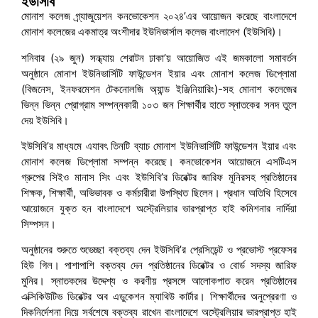
ইউসিবি
মোনাশ কলেজ গ্র্যাজুয়েশন কনভোকেশন ২০২৪’এর আয়োজন করেছে বাংলাদেশে
মোনাশ কলেজের একমাত্র অংশীদার ইউনিভার্সাল কলেজ বাংলাদেশ (ইউসিবি)।
শনিবার (২৯ জুন) সন্ধ্যায় শেরাটন ঢাকা’য় আয়োজিত এই জমকালো সমাবর্তন
অনুষ্ঠানে মোনাশ ইউনিভার্সিটি ফাউন্ডেশন ইয়ার এবং মোনাশ কলেজ ডিপ্লোমা
(বিজনেস, ইনফরমেশন টেকনোলজি অ্যান্ড ইঞ্জিনিয়ারিং)-সহ মোনাশ কলেজের
ভিন্ন ভিন্ন প্রোগ্রাম সম্পন্নকারী ১০৩ জন শিক্ষার্থীর হাতে স্নাতকের সনদ তুলে
দেয় ইউসিবি।
ইউসিবি’র মাধ্যমে এযাবৎ তিনটি ব্যাচ মোনাশ ইউনিভার্সিটি ফাউন্ডেশন ইয়ার এবং
মোনাশ কলেজ ডিপ্লোমা সম্পন্ন করেছে। কনভোকেশন আয়োজনে এসটিএস
গ্রুপের সিইও মানাস সিং এবং ইউসিবি’র ডিরেক্টর জারিফ মুনিরসহ প্রতিষ্ঠানের
শিক্ষক, শিক্ষার্থী, অভিভাবক ও কর্মচারীরা উপস্থিত ছিলেন। প্রধান অতিথি হিসেবে
আয়োজনে যুক্ত হন বাংলাদেশে অস্ট্রেলিয়ার ভারপ্রাপ্ত হাই কমিশনার নার্দিয়া
সিম্পসন।
অনুষ্ঠানের শুরুতে শুভেচ্ছা বক্তব্য দেন ইউসিবি’র প্রেসিডেন্ট ও প্রভোস্ট প্রফেসর
হিউ গিল। পাশাপাশি বক্তব্য দেন প্রতিষ্ঠানের ডিরেক্টর ও বোর্ড সদস্য জারিফ
মুনির। স্নাতকদের উদ্দেশ্য ও করণীয় প্রসঙ্গে আলোকপাত করেন প্রতিষ্ঠানের
এক্সিকিউটিভ ডিরেক্টর অব এডুকেশন ম্যাথিউ কার্টার। শিক্ষার্থীদের অনুপ্রেরণা ও
দিকনির্দেশনা দিয়ে সর্বশেষে বক্তব্য রাখেন বাংলাদেশে অস্ট্রেলিয়ার ভারপ্রাপ্ত হাই