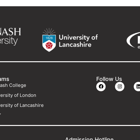
ams
Follow Us
ash College
ersity of London
ersity of Lancashire
Y
Admission Hotline