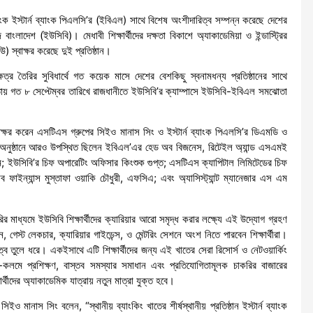
্যাংক ইস্টার্ন ব্যাংক পিএলসি’র (ইবিএল) সাথে বিশেষ অংশীদারিত্ব সম্পন্ন করেছে দেশের
জ বাংলাদেশ (ইউসিবি)। মেধাবী শিক্ষার্থীদের দক্ষতা বিকাশে অ্যাকাডেমিয়া ও ইন্ডাস্ট্রির
 স্বাক্ষর করেছে দুই প্রতিষ্ঠান।
্ষেত্র তৈরির সুবিধার্থে গত কয়েক মাসে দেশের বেশকিছু স্বনামধন্য প্রতিষ্ঠানের সাথে
ায় গত ৮ সেপ্টেম্বর তারিখে রাজধানীতে ইউসিবি’র ক্যাম্পাসে ইউসিবি-ইবিএল সমঝোতা
স্বাক্ষর করেন এসটিএস গ্রুপের সিইও মানাস সিং ও ইস্টার্ন ব্যাংক পিএলসি’র ডিএমডি ও
নুষ্ঠানে আরও উপস্থিত ছিলেন ইবিএল’এর হেড অব বিজনেস, রিটেইল অ্যান্ড এসএমই
ম; ইউসিবি’র চিফ অপারেটিং অফিসার কিংশুক গুপ্ত; এসটিএস ক্যাপিটাল লিমিটেডের চিফ
াইন্যান্স মুস্তাফা ওয়াকি চৌধুরী, এফসিএ; এবং অ্যাসিস্ট্যান্ট ম্যানেজার এস এম
।
ৈরির মাধ্যমে ইউসিবি শিক্ষার্থীদের ক্যারিয়ার আরো সমৃদ্ধ করার লক্ষ্যে এই উদ্যোগ গ্রহণ
েস্ট লেকচার, ক্যারিয়ার গাইডেন্স, ও মেন্টরিং সেশনে অংশ নিতে পারবেন শিক্ষার্থীরা।
ত্ব তুলে ধরে। একইসাথে এটি শিক্ষার্থীদের জন্য এই খাতের সেরা রিসোর্স ও নেটওয়ার্কিং
কলমে প্রশিক্ষণ, বাস্তব সমস্যার সমাধান এবং প্রতিযোগিতামূলক চাকরির বাজারের
র্থীদের অ্যাকাডেমিক যাত্রায় নতুন মাত্রা যুক্ত হবে।
 মানাস সিং বলেন, “স্থানীয় ব্যাংকিং খাতের শীর্ষস্থানীয় প্রতিষ্ঠান ইস্টার্ন ব্যাংক