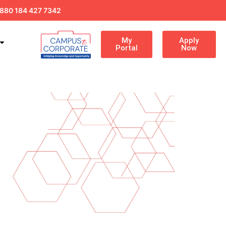
880 184 427 7342
My
Apply
Portal
Now