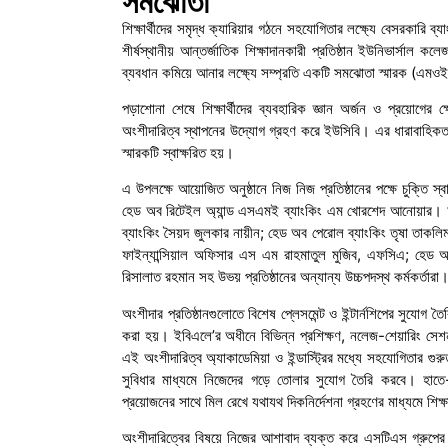
সমঝোতা
শিক্ষার্থীদের সমৃদ্ধ ক্যারিয়ার গঠনে সহযোগিতার লক্ষ্যে বেসরকারি ব
শীর্ষস্থানীয় আন্তর্জাতিক শিক্ষাদানকারী প্রতিষ্ঠান ইউনিভার্সাল কলে
ব্যবধান কমিয়ে আনার লক্ষ্যে সম্প্রতি একটি সমঝোতা স্মারক (এমওইউ)
পড়াশোনা শেষে শিক্ষার্থীদের ব্যবহারিক জ্ঞান অর্জন ও প্রয়োগের ক
অংশীদারিত্ব স্থাপনের উদ্যোগ গ্রহণ করে ইউসিবি। এর ধারাবাহিকত
স্মারকটি স্বাক্ষরিত হয়।
এ উপলক্ষে আয়োজিত অনুষ্ঠানে নিজ নিজ প্রতিষ্ঠানের পক্ষে চুক্তি 
হেড অব রিটেইল অ্যান্ড এসএমই ব্যাংকিং এম খোরশেদ আনোয়ার। অ
ব্যাংকিং সৈয়দ জুলকার নায়ীন; হেড অব পেরোল ব্যাংকিং তৃষা তাকলি
ফাইন্যান্সিয়াল অফিসার এস এম রাহমাতুল মুজিব, এফসিএ; হেড অব ফ
রিসালাত রহমান সহ উভয় প্রতিষ্ঠানের অন্যান্য উচ্চপদস্থ কর্মকর্তারা
অংশীদার প্রতিষ্ঠানগুলোতে বিশেষ প্লেসমেন্ট ও ইন্টার্নশিপের সুযোগ ত
করা হয়। ইবিএলে’র অধীনে বিভিন্ন প্রশিক্ষণ, নলেজ-শেয়ারিং সেশন, গ
এই অংশীদারিত্ব অ্যাকাডেমিয়া ও ইন্ডাস্ট্রির মধ্যে সহযোগিতার গুরু
সুবিধার মাধ্যমে নিজেদের গড়ে তোলার সুযোগ তৈরি করবে। হাতে-
প্রয়োজনের সাথে মিল রেখে যথাযথ দিকনির্দেশনা গ্রহণের মাধ্যমে শিক্ষা
অংশীদারিত্বের বিষয়ে নিজের আশাবাদ ব্যক্ত করে এসটিএস গ্রুপের সিইও