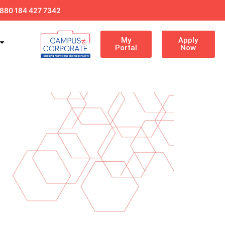
880 184 427 7342
My
Apply
Portal
Now