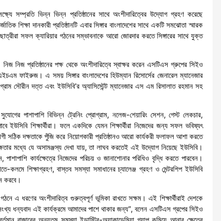
র লক্ষ্যে সম্প্রতি ভিন্ন ভিন্ন প্রতিষ্ঠানের সাথে অংশীদারিত্বের উদ্যোগ গ্রহণ করেছে
তিক শিক্ষা দানকারী প্রতিষ্ঠানটি এবার সিঙ্গার বাংলাদেশের সাথে একটি সমঝোতা স্মারক
াত্রছাত্রীরা সফল ক্যারিয়ার গঠনের সম্ভাবনাকে আরো জোরদার করতে সিঙ্গারের সাথে যুক্ত
হয়। নিজ নিজ প্রতিষ্ঠানের পক্ষ থেকে অংশীদারিত্বে স্বাক্ষর করেন এসটিএস গ্রুপের সিইও
মএইচএম ফাইরুজ। এ সময় সিঙ্গার বাংলাদেশের হিউম্যান রিসোর্সের জেনারেল ম্যানেজার
ম সৌরীন দত্ত এবং ইউসিবি’র অ্যাসিস্টেন্ট ম্যানেজার এস এম রিসালাত রহমান সহ
ির সুযোগের পাশাপাশি বিভিন্ন ট্রেনিং প্রোগ্রাম, নলেজ-শেয়ারিং সেশন, গেস্ট লেকচার,
াবে ইউসিবি শিক্ষার্থীরা। ফলে একদিকে যেমন শিক্ষার্থীরা নিজেদের জন্য সফল ভবিষ্যৎ
যোগী সঠিক দক্ষতাকে পুঁজি করে নিয়োগকারী প্রতিষ্ঠানও আরো কার্যকরী ফলাফল আশা করতে
 দক্ষতার মধ্যে যে অসামঞ্জস্য দেখা যায়, তা লাঘব করতেই এই উদ্যোগ নিয়েছে ইউসিবি।
হবেন, পাশাপাশি কার্যক্ষেত্রে নিজেদের পরিচয় ও জানাশোনার পরিধিও বৃদ্ধি করতে পারবেন।
হাতে-কলমে শিক্ষাগ্রহণ, বাস্তব সমস্যা সমাধানের চ্যালেঞ্জ গ্রহণ ও মেন্টরশিপ ইউসিবি
দান করবে।
ে এ ধরণের অংশীদারিত্ব গুরুত্বপূর্ণ ভূমিকা রাখতে সক্ষম। এই শিক্ষার্থীরাই দেশকে
অসংখ্য ধন্যবাদ এই কার্যক্রমে আমাদের পাশে থাকার জন্য”, বলেন এসটিএস গ্রপের সিইও
র্তমান বাজারের অন্যতম সমস্যা ইন্ডাস্ট্রি-অ্যাকাডেমিয়া গ্যাপ কমিয়ে আনার ক্ষেত্রে