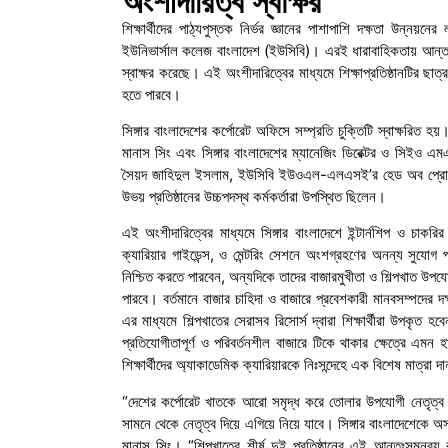
অংশীদারিত্ব স্বাক্ষর
শিক্ষার্থীদের পাঠ্যপুস্তক নির্ভর জ্ঞানের পাশাপাশি দক্ষতা উন্নয়নে
ইউনিভার্সাল কলেজ বাংলাদেশ (ইউসিবি)। এরই ধারাবাহিকতায় আন্তর্জা
স্বাক্ষর করেছে। এই অংশীদারিত্বের মাধ্যমে শিক্ষাপ্রতিষ্ঠানটির ছ
হতে পারবে।
সিঙ্গার বাংলাদেশের কর্পোরেট অফিসে সম্প্রতি চুক্তিটি স্বাক্ষরিত 
মানাস সিং এবং সিঙ্গার বাংলাদেশের ম্যানেজিং ডিরেক্টর ও সিইও এ
সৈয়দ জাহিদুল ইসলাম, ইউসিবি ইউওএল-এলএসই’র হেড অব প্রোগ্রা
উভয় প্রতিষ্ঠানের উচ্চপদস্থ কর্মকর্তারা উপস্থিত ছিলেন।
এই অংশীদারিত্বের মাধ্যমে সিঙ্গার বাংলাদেশে ইন্টার্নশিপ ও চাকর
ক্যারিয়ার গাইডেন্স, ও মেন্টরিং সেশনে অংশগ্রহণের অনন্য সুযোগ প
নিশ্চিত করতে পারবেন, অন্যদিকে তাদের বাজারমুখীতা ও শিল্পখাত উপ
পারবে। বর্তমানে বাজার চাহিদা ও বাজারে প্রবেশকারী মানবসম্পদের
এর মাধ্যমে শিল্পখাতের সেরাসব রিসোর্স দ্বারা শিক্ষার্থীরা উপকৃত 
প্রতিযোগীতাপূর্ণ ও পরিবর্তনশীল বাজারে টিকে থাকার ক্ষেত্রে এমন 
শিক্ষার্থীদের অ্যাকাডেমিক ক্যারিয়ারকে নিঃসন্দেহে এক বিশেষ মাত্রা 
“দেশের কর্পোরেট খাতকে আরো সমৃদ্ধ করে তোলার উপযোগী নেতৃত্ব গঠন
সামনে থেকে নেতৃত্ব দিয়ে এগিয়ে নিয়ে যাবে। সিঙ্গার বাংলাদেশেকে 
মানাস সিং। “শিল্পখাতের শীর্ষ দুই প্রতিষ্ঠানের এই আন্তঃসমন্বয় ব