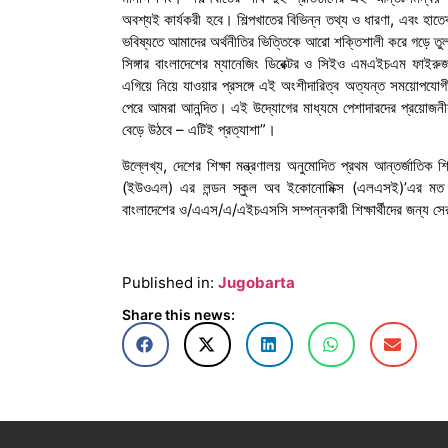
অবশ্যই কার্যকরী হবে। শিল্পখাতের বিভিন্ন তথ্য ও ধারণা, এবং হাতেকল
ভবিষ্যতে আমাদের অর্থনীতির ভিত্তিকে আরো শক্তিশালী করে গড়ে ত
সিঙ্গার বাংলাদেশের ম্যানেজিং ডিরেক্টর ও সিইও এমএইচএম ফাইরুজ 
এগিয়ে নিয়ে যাওয়ার প্রসঙ্গে এই অংশীদারিত্ব অত্যন্ত সময়োপযোগ
পেরে আমরা আনন্দিত। এই উদ্যোগের মাধ্যমে পেশাদারদের প্রয়োজনীয় 
বেড়ে উঠবে – এটিই প্রত্যাশা”।
উল্লেখ্য, দেশের শিক্ষা মন্ত্রণালয় অনুমোদিত প্রথম আন্তর্জাতিক 
(ইউওএল) এর লন্ডন স্কুল অব ইকোনোমিক্স (এলএসই)’এর মত স্বনা
বাংলাদেশের ও/এএস/এ/এইচএসসি সম্পন্নকারী শিক্ষার্থীদের জন্য সের
Published in:
Jugobarta
Share this news: