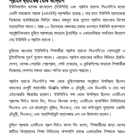
প্রাইম ব্যাংকের যৌথ উদ্যোগ
ইউনিভার্সাল কলেজ বাংলাদেশ (ইউসিবি) এবং প্রাইম ব্যাংক পিএলসি’র মধ্যে
একটি সমঝোতা স্মারক (এমওইউ) স্বাক্ষরিত হয়েছে। যার ফলে ইউসিবি স্নাতকেরা
নিজেদের ক্যারিয়ারের ভিত্তি আরও মজবুত করে তুলতে প্রাইম ব্যাংকের বিশেষ
সহযোগিতা পাবেন। আজ ১০ ডিসেম্বর মঙ্গলবার ঢাকায় গুলশানে ইউসিবি ক্যাম্পাসে
আনুষ্ঠানিকভাবে চুক্তি স্বাক্ষরের মাধ্যমে ইন্ডাস্ট্রি ও একাডেমিয়ার সমন্বিত উদ্যোগ
নেয় ইউসিবি ও প্রাইম ব্যাংক।
চুক্তির আওতায় ইউসিবি’র শিক্ষার্থীরা প্রাইম ব্যাংক পিএলসি’তে প্লেসমেন্ট ও
ইন্টার্নশিপের সুবর্ণ সুযোগ পাবেন। এছাড়াও প্রাইম ব্যাংকের অধীনে বিভিন্ন ট্রেনিং
সেশন, নলেজ-শেয়ারিং প্রোগ্রাম, গেস্ট লেকচার, ও মেন্টরশিপের মাধ্যমে শিক্ষার্থীরা
নিজেদের পেশাগত দক্ষতা আরও শাণিত করে তুলতে পারবেন।
প্রাইম ব্যাংক পিএলসি’র পক্ষ থেকে চুক্তিস্বাক্ষর অনুষ্ঠানে উপস্থিত ছিলেন
ব্যাংকের ডেপুটি ম্যানেজিং ডিরেক্টর নাজিম এ চৌধুরী; এবং ডিএমডি ও হেড অব
এইচআরডি জিয়াউর রহমান। ইউসিবি’র পক্ষ থেকে উপস্থিত ছিলেন এসটিএস
গ্রুপের সিইও মানস সিং; সিওও কিংশুক গুপ্ত; এসটিএস ক্যাপিটাল লিমিটেডের
সিএফও এস এম রাহমাতুল মুজিব, সিএফএ; হেড অব ফাইন্যান্স মুস্তাফা ওয়াকি
চৌধুরী, সিএফএ; এবং অ্যাসিস্ট্যান্ট ম্যানেজার এস এম রিসালাত রহমান।
চুক্তি প্রসঙ্গে এসটিএস গ্রুপ সিইও মানস সিং বলেন, ‘শিক্ষার্থীদের জন্য দেশের
মাটিতে বিশ্বমানের শিক্ষা নিশ্চিতের পাশাপাশি তাদের একাডেমিক শিক্ষাকে আরও