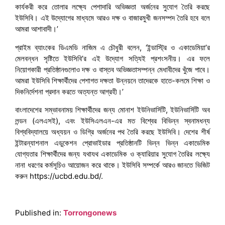
কার্যকরী করে তোলার লক্ষ্যে পেশাদারি অভিজ্ঞতা অর্জনের সুযোগ তৈরি করছে
ইউসিবি। এই উদ্যোগের মাধ্যমে আরও দক্ষ ও বাজারমুখী জনসম্পদ তৈরি হবে বলে
আমরা আশাবাদী।’
প্রাইম ব্যাংকের ডিএমডি নাজিম এ চৌধুরী বলেন, ‘ইন্ডাস্ট্রি ও একাডেমিয়া’র
মেলবন্ধন সৃষ্টিতে ইউসিবি’র এই উদ্যোগ সত্যিই প্রশংসনীয়। এর ফলে
নিয়োগকারী প্রতিষ্ঠানগুলোও দক্ষ ও বাস্তব অভিজ্ঞতাসম্পন্ন মেধাবীদের খুঁজে পাবে।
আমরা ইউসিবি শিক্ষার্থীদের পেশাগত দক্ষতা উন্নয়নে তাদেরকে হাতে-কলমে শিক্ষা ও
দিকনির্দেশনা প্রদান করতে অত্যন্ত আগ্রহী।’
বাংলাদেশের সম্ভাবনাময় শিক্ষার্থীদের জন্য মোনাশ ইউনিভার্সিটি, ইউনিভার্সিটি অব
লন্ডন (এলএসই), এবং ইউসিএলএন-এর মত বিশ্বের বিভিন্ন স্বনামধন্য
বিশ্ববিদ্যালয়ে অধ্যয়ন ও ডিগ্রি অর্জনের পথ তৈরি করছে ইউসিবি। দেশের শীর্ষ
ইন্টারন্যাশনাল এডুকেশন প্রোভাইডার প্রতিষ্ঠানটি ভিন্ন ভিন্ন একাডেমিক
যোগ্যতার শিক্ষার্থীদের জন্য যথাযথ একাডেমিক ও ক্যারিয়ার সুযোগ তৈরির লক্ষ্যে
নানা ধরণের কর্মসূচিও আয়োজন করে থাকে। ইউসিবি সম্পর্কে আরও জানতে ভিজিট
করুন https://ucbd.edu.bd/.
Published in:
Torrongonews