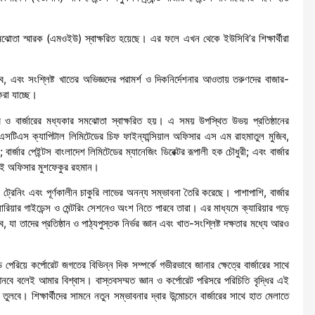
ক সমঝোতা স্মারক (এমওইউ) স্বাক্ষরিত হয়েছে। এর ফলে এখন থেকে ইউসিবি’র শিক্ষার্থীরা
হবে, এবং সংশ্লিষ্ট খাতের অভিজ্ঞদের পরামর্শ ও দিকনির্দেশনার আওতায় তরুণদের বাজার-
রা যাচ্ছে।
 ও বার্জারের মধ্যকার সমঝোতা স্বাক্ষরিত হয়। এ সময় উপস্থিত উভয় প্রতিষ্ঠানের
 এসটিএস ক্যাপিটাল লিমিটেডের চিফ ফাইন্যান্সিয়াল অফিসার এস এম রাহমাতুল মুজিব,
ার্জার পেইন্টস বাংলাদেশ লিমিটেডের ম্যানেজিং ডিরেক্টর রূপালী হক চৌধুরী; এবং বার্জার
এসই অফিসার মুশফেকুর রহমান।
শিপ, ট্রেনিং এবং পূর্ণকালীন চাকুরি লাভের অনন্য সম্ভাবনা তৈরি করেছে। পাশাপাশি, বার্জার
ক্যারিয়ার গাইডেন্স ও মেন্টরিং সেশনেও অংশ নিতে পারবে তারা। এর মাধ্যমে ক্যারিয়ার গড়ে
যা তাদের প্রতিষ্ঠান ও পাঠ্যপুস্তক নির্ভর জ্ঞান এবং খাত-সংশ্লিষ্ট দক্ষতার মধ্যে আরও
পেরিয়ে কর্পোরেট জগতের বিভিন্ন দিক সম্পর্কে গভীরভাবে জানার ক্ষেত্রে বার্জারের সাথে
নবে বলেই আমার বিশ্বাস। বাস্তবসম্মত জ্ঞান ও কর্পোরেট পরিসরে পরিচিতি বৃদ্ধির এই
তুলবে। শিক্ষার্থীদের সামনে নতুন সম্ভাবনার দ্বার উন্মোচনে বার্জারের সাথে হাত মেলাতে