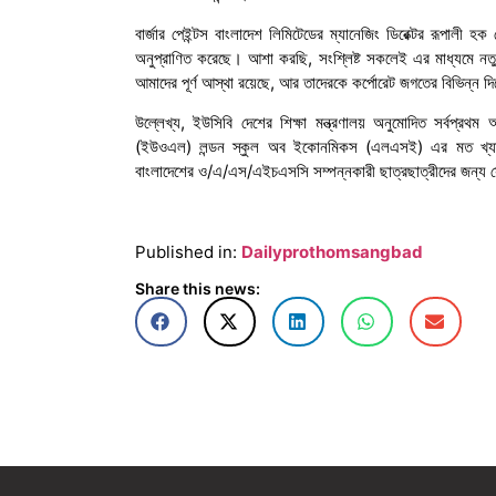
বার্জার পেইন্টস বাংলাদেশ লিমিটেডের ম্যানেজিং ডিরেক্টর রূপালী হক
অনুপ্রাণিত করেছে। আশা করছি, সংশ্লিষ্ট সকলেই এর মাধ্যমে ন
আমাদের পূর্ণ আস্থা রয়েছে, আর তাদেরকে কর্পোরেট জগতের বিভিন্ন দ
উল্লেখ্য, ইউসিবি দেশের শিক্ষা মন্ত্রণালয় অনুমোদিত সর্বপ্রথম 
(ইউওএল) লন্ডন স্কুল অব ইকোনমিকস (এলএসই) এর মত খ্যাতনামা
বাংলাদেশের ও/এ/এস/এইচএসসি সম্পন্নকারী ছাত্রছাত্রীদের জন্য স
Published in:
Dailyprothomsangbad
Share this news: