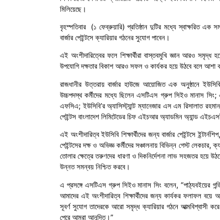
মিলিয়েছে।
বৃহস্পতিবার (১ ফেব্রুয়ারি) প্রতিষ্ঠান দুটির মধ্যে স্বাক্ষরিত এ
বার্জার পেইন্টসে ক্যারিয়ার গঠনের সুযোগ পাবেন।
এই অংশীদারিত্বের ফলে শিক্ষার্থীরা বাস্তবমুখি জ্ঞান আরও সমৃদ্ধ 
উপযোগি দক্ষতার বিকাশ আরও সফল ও কার্যকর হয়ে উঠবে বলে আশা ক
রাজধানীর উত্তরায় বার্জার হাউজে আয়োজিত এক অনুষ্ঠানে ইউসিবি
উচ্চপদস্থ কর্মীদের মধ্যে ছিলেন এসটিএস গ্রুপ সিইও মানাস সিং;
এফসিএ; ইউসিবি’র অ্যাসিস্ট্যান্ট ম্যানেজার এস এম রিসালাত রহমান; ব
পেইন্টস বাংলাদেশ লিমিটেডের চিফ এইচআর অ্যাডমিন অ্যান্ড এইচ
এই অংশীদারিত্ব ইউসিবি শিক্ষার্থীদের জন্য বার্জার পেইন্টসে ইন্টার্ন
পেইন্টসের দক্ষ ও অভিজ্ঞ কর্মীদের সঞ্চালনায় বিভিন্ন গেস্ট লেকচার, 
তোলার ক্ষেত্রে তরুণদের ধারণা ও দিকনির্দেশনা লাভ সহজতর হয়ে উঠবে, 
উন্নত সমন্বয় নিশ্চিত করবে।
এ প্রসঙ্গে এসটিএস গ্রুপ সিইও মানাস সিং বলেন, “পাঠ্যবইয়ের গন্ডি 
আমাদের এই অংশীদারিত্ব শিক্ষার্থীদের জন্য কার্যকর ফলাফল বয়ে আ
সূবর্ণ সুযোগ তাদেরকে আরো সমৃদ্ধ ক্যারিয়ার গঠনে আত্মবিশ্বাসী করে 
পেরে আমরা আনন্দিত।”