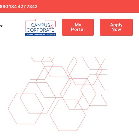
880 184 427 7342
My
Apply
Portal
Now