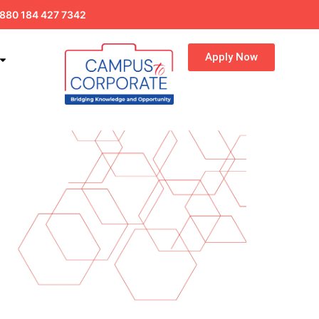
880 184 427 7342
Apply Now