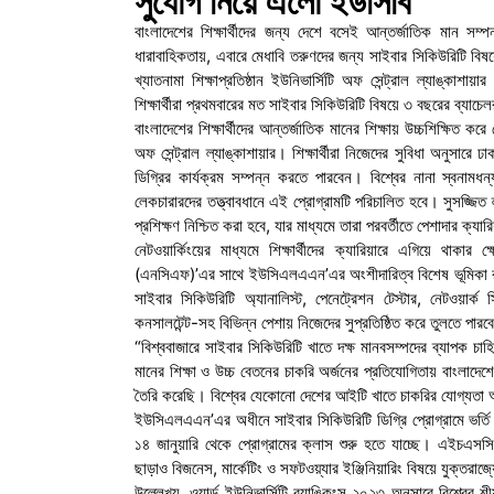
সুযোগ নিয়ে এলো ইউসিবি
বাংলাদেশের শিক্ষার্থীদের জন্য দেশে বসেই আন্তর্জাতিক মান সম
ধারাবাহিকতায়, এবারে মেধাবি তরুণদের জন্য সাইবার সিকিউরিটি বিষয়ে 
খ্যাতনামা শিক্ষাপ্রতিষ্ঠান ইউনিভার্সিটি অফ সেন্ট্রাল ল্যাঙ্
শিক্ষার্থীরা প্রথমবারের মত সাইবার সিকিউরিটি বিষয়ে ৩ বছরের ব্যাচ
বাংলাদেশের শিক্ষার্থীদের আন্তর্জাতিক মানের শিক্ষায় উচ্চশিক্ষিত করে
অফ সেন্ট্রাল ল্যাঙ্কাশায়ার। শিক্ষার্থীরা নিজেদের সুবিধা অনুসা
ডিগ্রির কার্যক্রম সম্পন্ন করতে পারবেন। বিশ্বের নানা স্বনামধ
লেকচারারদের তত্ত্বাবধানে এই প্রোগ্রামটি পরিচালিত হবে। সুসজ্জিত ল্
প্রশিক্ষণ নিশ্চিত করা হবে, যার মাধ্যমে তারা পরবর্তীতে পেশাদার ক্যা
নেটওয়ার্কিংয়ের মাধ্যমে শিক্ষার্থীদের ক্যারিয়ারে এগিয়ে থাকার 
(এনসিএফ)’এর সাথে ইউসিএলএএন’এর অংশীদারিত্ব বিশেষ ভূমিকা রাখবে।
সাইবার সিকিউরিটি অ্যানালিস্ট, পেনেট্রেশন টেস্টার, নেটওয়ার
কনসালটেন্ট-সহ বিভিন্ন পেশায় নিজেদের সুপ্রতিষ্ঠিত করে তুলতে পার
“বিশ্ববাজারে সাইবার সিকিউরিটি খাতে দক্ষ মানবসম্পদের ব্যাপক চা
মানের শিক্ষা ও উচ্চ বেতনের চাকরি অর্জনের প্রতিযোগিতায় বাংলাদে
তৈরি করেছি। বিশ্বের যেকোনো দেশের আইটি খাতে চাকরির যোগ্যতা 
ইউসিএলএএন’এর অধীনে সাইবার সিকিউরিটি ডিগ্রি প্রোগ্রামে ভর্তি ক
১৪ জানুয়ারি থেকে প্রোগ্রামের ক্লাস শুরু হতে যাচ্ছে। এইচএসস
ছাড়াও বিজনেস, মার্কেটিং ও সফটওয়্যার ইঞ্জিনিয়ারিং বিষয়ে যুক্তরা
উল্লেখ্য, ওয়ার্ল্ড ইউনিভার্সিটি র‍্যাঙ্কিংস ২০২৩ অনুসারে বিশ্বের শ