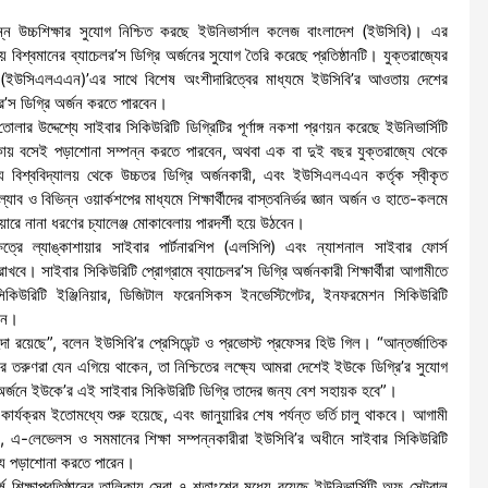
্পন্ন উচ্চশিক্ষার সুযোগ নিশ্চিত করছে ইউনিভার্সাল কলেজ বাংলাদেশ (ইউসিবি)। এর
বিশ্বমানের ব্যাচেলর’স ডিগ্রি অর্জনের সুযোগ তৈরি করেছে প্রতিষ্ঠানটি। যুক্তরাজ্যের
কাশায়ার (ইউসিএলএএন)’এর সাথে বিশেষ অংশীদারিত্বের মাধ্যমে ইউসিবি’র আওতায় দেশের
েলর’স ডিগ্রি অর্জন করতে পারবেন।
 তোলার উদ্দেশ্যে সাইবার সিকিউরিটি ডিগ্রিটির পূর্ণাঙ্গ নকশা প্রণয়ন করেছে ইউনিভার্সিটি
রে ঢাকায় বসেই পড়াশোনা সম্পন্ন করতে পারবেন, অথবা এক বা দুই বছর যুক্তরাজ্যে থেকে
ন্য বিশ্ববিদ্যালয় থেকে উচ্চতর ডিগ্রি অর্জনকারী, এবং ইউসিএলএএন কর্তৃক স্বীকৃত
যাব ও বিভিন্ন ওয়ার্কশপের মাধ্যমে শিক্ষার্থীদের বাস্তবনির্ভর জ্ঞান অর্জন ও হাতে-কলমে
রিয়ারে নানা ধরণের চ্যালেঞ্জ মোকাবেলায় পারদর্শী হয়ে উঠবেন।
ক্ষেত্রে ল্যাঙ্কাশায়ার সাইবার পার্টনারশিপ (এলসিপি) এবং ন্যাশনাল সাইবার ফোর্স
 সাইবার সিকিউরিটি প্রোগ্রামে ব্যাচেলর’স ডিগ্রি অর্জনকারী শিক্ষার্থীরা আগামীতে
্ক সিকিউরিটি ইঞ্জিনিয়ার, ডিজিটাল ফরেনসিকস ইনভেস্টিগেটর, ইনফরমেশন সিকিউরিটি
বেন।
হিদা রয়েছে”, বলেন ইউসিবি’র প্রেসিডেন্ট ও প্রভোস্ট প্রফেসর হিউ গিল। “আন্তর্জাতিক
শের তরুণরা যেন এগিয়ে থাকেন, তা নিশ্চিতের লক্ষ্যে আমরা দেশেই ইউকে ডিগ্রি’র সুযোগ
অর্জনে ইউকে’র এই সাইবার সিকিউরিটি ডিগ্রি তাদের জন্য বেশ সহায়ক হবে”।
ার্যক্রম ইতোমধ্যে শুরু হয়েছে, এবং জানুয়ারির শেষ পর্যন্ত ভর্তি চালু থাকবে। আগামী
ি, এ-লেভেলস ও সমমানের শিক্ষা সম্পন্নকারীরা ইউসিবি’র অধীনে সাইবার সিকিউরিটি
জ্যে পড়াশোনা করতে পারেন।
ীর্ষ শিক্ষাপ্রতিষ্ঠানের তালিকায় সেরা ৭ শতাংশের মধ্যে রয়েছে ইউনিভার্সিটি অফ সেন্ট্রাল