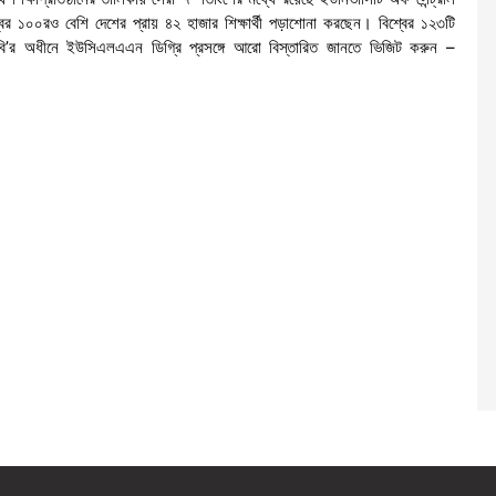
শ্বের ১০০রও বেশি দেশের প্রায় ৪২ হাজার শিক্ষার্থী পড়াশোনা করছেন। বিশ্বের ১২৩টি
বি’র অধীনে ইউসিএলএএন ডিগ্রি প্রসঙ্গে আরো বিস্তারিত জানতে ভিজিট করুন –