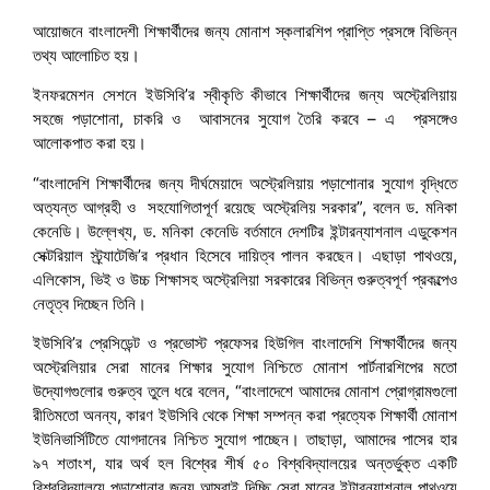
আয়োজনে বাংলাদেশী শিক্ষার্থীদের জন্য মোনাশ স্কলারশিপ প্রাপ্তি প্রসঙ্গে বিভিন্ন
তথ্য আলোচিত হয়।
ইনফরমেশন সেশনে ইউসিবি’র স্বীকৃতি কীভাবে শিক্ষার্থীদের জন্য অস্ট্রেলিয়ায়
সহজে পড়াশোনা, চাকরি ও আবাসনের সুযোগ তৈরি করবে – এ প্রসঙ্গেও
আলোকপাত করা হয়।
“বাংলাদেশি শিক্ষার্থীদের জন্য দীর্ঘমেয়াদে অস্ট্রেলিয়ায় পড়াশোনার সুযোগ বৃদ্ধিতে
অত্যন্ত আগ্রহী ও সহযোগিতাপূর্ণ রয়েছে অস্ট্রেলিয় সরকার”, বলেন ড. মনিকা
কেনেডি। উল্লেখ্য, ড. মনিকা কেনেডি বর্তমানে দেশটির ইন্টারন্যাশনাল এডুকেশন
সেক্টরিয়াল স্ট্র্যাটেজি’র প্রধান হিসেবে দায়িত্ব পালন করছেন। এছাড়া পাথওয়ে,
এলিকোস, ভিই ও উচ্চ শিক্ষাসহ অস্ট্রেলিয়া সরকারের বিভিন্ন গুরুত্বপূর্ণ প্রকল্পেও
নেতৃত্ব দিচ্ছেন তিনি।
ইউসিবি’র প্রেসিডেন্ট ও প্রভোস্ট প্রফেসর হিউগিল বাংলাদেশি শিক্ষার্থীদের জন্য
অস্ট্রেলিয়ার সেরা মানের শিক্ষার সুযোগ নিশ্চিতে মোনাশ পার্টনারশিপের মতো
উদ্যোগগুলোর গুরুত্ব তুলে ধরে বলেন, “বাংলাদেশে আমাদের মোনাশ প্রোগ্রামগুলো
রীতিমতো অনন্য, কারণ ইউসিবি থেকে শিক্ষা সম্পন্ন করা প্রত্যেক শিক্ষার্থী মোনাশ
ইউনিভার্সিটিতে যোগদানের নিশ্চিত সুযোগ পাচ্ছেন। তাছাড়া, আমাদের পাসের হার
৯৭ শতাংশ, যার অর্থ হল বিশ্বের শীর্ষ ৫০ বিশ্ববিদ্যালয়ের অন্তর্ভুক্ত একটি
বিশ্ববিদ্যালয়ে পড়াশোনার জন্য আমরাই দিচ্ছি সেরা মানের ইন্টারন্যাশনাল পাথওয়ে