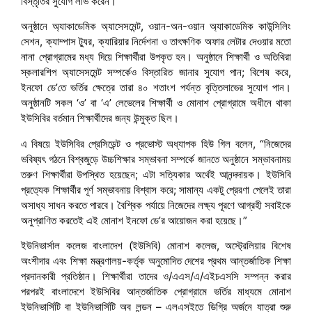
বিস্তৃতির সুযোগ লাভ করেন।
অনুষ্ঠানে অ্যাকাডেমিক অ্যাসেসমেন্ট, ওয়ান-অন-ওয়ান অ্যাকাডেমিক কাউন্সিলিং
সেশন, ক্যাম্পাস ট্যুর, ক্যারিয়ার নির্দেশনা ও তাৎক্ষণিক অফার লেটার দেওয়ার মতো
নানা প্রোগ্রামের মধ্য দিয়ে শিক্ষার্থীরা উপকৃত হন। অনুষ্ঠানে শিক্ষার্থী ও অতিথিরা
স্কলারশিপ অ্যাসেসমেন্ট সম্পর্কেও বিস্তারিত জানার সুযোগ পান; বিশেষ করে,
ইনফো ডে’তে ভর্তির ক্ষেত্রে তারা ৪০ শতাংশ পর্যন্ত বৃত্তিলাভের সুযোগ পান।
অনুষ্ঠানটি সকল ‘ও’ বা ‘এ’ লেভেলের শিক্ষার্থী ও মোনাশ প্রোগ্রামে অধীনে থাকা
ইউসিবির বর্তমান শিক্ষার্থীদের জন্য উন্মুক্ত ছিল।
এ বিষয়ে ইউসিবির প্রেসিডেন্ট ও প্রভোস্ট অধ্যাপক হিউ গিল বলেন, “নিজেদের
ভবিষ্যৎ গঠনে বিশ্বজুড়ে উচ্চশিক্ষার সম্ভাবনা সম্পর্কে জানতে অনুষ্ঠানে সম্ভাবনাময়
তরুণ শিক্ষার্থীরা উপস্থিত হয়েছেন; এটা সত্যিকার অর্থেই আনন্দদায়ক। ইউসিবি
প্রত্যেক শিক্ষার্থীর পূর্ণ সম্ভাবনায় বিশ্বাস করে; সামান্য একটু প্রেরণা পেলেই তারা
অসাধ্য সাধন করতে পারবে। বৈশ্বিক পর্যায়ে নিজেদের লক্ষ্য পূরণে আগ্রহী সবাইকে
অনুপ্রাণিত করতেই এই মোনাশ ইনফো ডে’র আয়োজন করা হয়েছে।”
ইউনিভার্সাল কলেজ বাংলাদেশ (ইউসিবি) মোনাশ কলেজ, অস্ট্রেলিয়ার বিশেষ
অংশীদার এবং শিক্ষা মন্ত্রণালয়-কর্তৃক অনুমোদিত দেশের প্রথম আন্তর্জাতিক শিক্ষা
প্রদানকারী প্রতিষ্ঠান। শিক্ষার্থীরা তাদের ও/এএস/এ/এইচএসসি সম্পন্ন করার
পরপরই বাংলাদেশে ইউসিবির আন্তর্জাতিক প্রোগ্রামে ভর্তির মাধ্যমে মোনাশ
ইউনিভার্সিটি বা ইউনিভার্সিটি অব লন্ডন – এলএসইতে ডিগ্রি অর্জনে যাত্রা শুরু