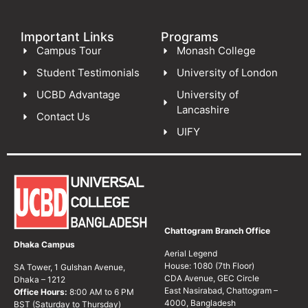
Important Links
Programs
Campus Tour
Monash College
Student Testimonials
University of London
UCBD Advantage
University of
Lancashire
Contact Us
UIFY
Chattogram Branch Office
Dhaka Campus
Aerial Legend
House: 1080 (7th Floor)
SA Tower, 1 Gulshan Avenue,
CDA Avenue, GEC Circle
Dhaka – 1212
East Nasirabad, Chattogram –
Office Hours:
8:00 AM to 6 PM
4000, Bangladesh
BST (Saturday to Thursday)