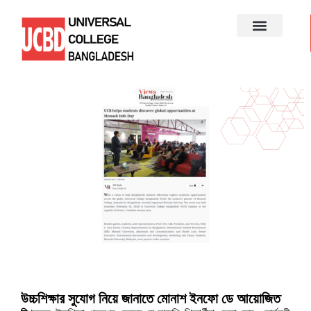
উচ্চশিক্ষার সুযোগ নিয়ে জানাতে মোনাশ ইনফো ডে আয়োজিত