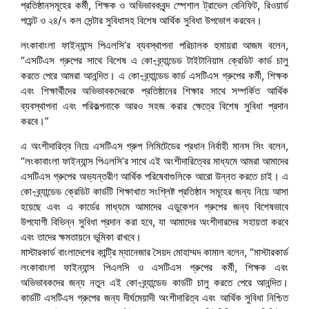
প্রতিষ্ঠানসমূহের কর্মী, শিক্ষক ও অভিভাবকবৃন্দ স্পেশাল ট্রাভেল বেনিফিট, রিওয়ার্ড
পয়েন্ট ও ২৪/৭ কল সেন্টার সুবিধাসহ বিশেষ আর্থিক সুবিধা উপভোগ করবেন।
লংকাবাংলা ফাইন্যান্স পিএলসি’র ব্যবস্থাপনা পরিচালক হুমায়রা আজম বলেন,
“এসটিএস গ্রুপের সাথে বিশেষ এ কো-ব্র্যান্ডেড টাইটানিয়াম ক্রেডিট কার্ড চালু
করতে পেরে আমরা আনন্দিত। এ কো-ব্র্যান্ডেড কার্ড এসটিএস গ্রুপের কর্মী, শিক্ষক
এবং শিক্ষার্থীদের অভিভাবকদেরকে প্রতিষ্ঠানের শিক্ষার সাথে সম্পর্কিত আর্থিক
ব্যবস্থাপনা এবং পরিকল্পনাকে আরও সহজ করার ক্ষেত্রে বিশেষ সুবিধা প্রদান
করবে।”
এ অংশীদারিত্ব নিয়ে এসটিএস গ্রুপ লিমিটেডের প্রধান নির্বাহী মানস সিং বলেন,
“লংকাবাংলা ফাইন্যান্স পিএলসি’র সাথে এই অংশীদারিত্বের মাধ্যমে আমরা আমাদের
এসটিএস গ্রুপের অভ্যন্তরীণ আর্থিক পরিষেবাগুলিকে আরো উন্নত করতে চাই। এ
কো-ব্র্যান্ডেড ক্রেডিট কার্ডটি শিক্ষাখাত সংশ্লিষ্ট প্রতিষ্ঠান সমূহের জন্য নিয়ে আসা
হয়েছে এবং এ কার্ডের মাধ্যমে আমাদের এডুকেশন গ্রুপের জন্য বিশেষভাবে
উপযোগী বিভিন্ন সুবিধা প্রদান করা হবে, যা আমাদের অংশীদারদের সহায়তা করবে
এবং তাদের ক্ষমতায়নে ভূমিকা রাখবে।
মাস্টারকার্ড বাংলাদেশের কান্ট্রি ম্যানেজার সৈয়দ মোহাম্মদ কামাল বলেন, “মাস্টারকার্ড
লংকাবাংলা ফাইন্যান্স পিএলসি ও এসটিএস গ্রুপের কর্মী, শিক্ষক এবং
অভিভাবকদের জন্য নতুন এই কো-ব্র্যান্ডেড কার্ডটি চালু করতে পেরে আনন্দিত।
কার্ডটি এসটিএস গ্রুপের জন্য দীর্ঘমেয়াদী অংশীদারিত্ব এবং আর্থিক সুবিধা নিশ্চিত