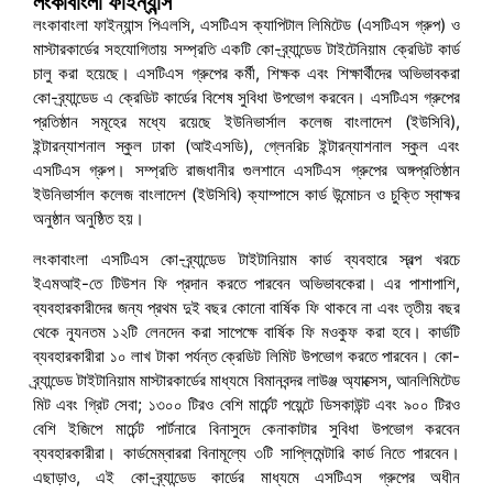
লংকাবাংলা ফাইন্যান্স
লংকাবাংলা ফাইন্যান্স পিএলসি, এসটিএস ক্যাপিটাল লিমিটেড (এসটিএস গ্রুপ) ও
মাস্টারকার্ডের সহযোগিতায় সম্প্রতি একটি কো-ব্র্যান্ডেড টাইটেনিয়াম ক্রেডিট কার্ড
চালু করা হয়েছে। এসটিএস গ্রুপের কর্মী, শিক্ষক এবং শিক্ষার্থীদের অভিভাবকরা
কো-ব্র্যান্ডেড এ ক্রেডিট কার্ডের বিশেষ সুবিধা উপভোগ করবেন। এসটিএস গ্রুপের
প্রতিষ্ঠান সমূহের মধ্যে রয়েছে ইউনিভার্সাল কলেজ বাংলাদেশ (ইউসিবি),
ইন্টারন্যাশনাল স্কুল ঢাকা (আইএসডি), গ্লেনরিচ ইন্টারন্যাশনাল স্কুল এবং
এসটিএস গ্রুপ। সম্প্রতি রাজধানীর গুলশানে এসটিএস গ্রুপের অঙ্গপ্রতিষ্ঠান
ইউনিভার্সাল কলেজ বাংলাদেশ (ইউসিবি) ক্যাম্পাসে কার্ড উন্মোচন ও চুক্তি স্বাক্ষর
অনুষ্ঠান অনুষ্ঠিত হয়।
লংকাবাংলা এসটিএস কো-ব্র্যান্ডেড টাইটানিয়াম কার্ড ব্যবহারে স্বল্প খরচে
ইএমআই-তে টিউশন ফি প্রদান করতে পারবেন অভিভাবকেরা। এর পাশাপাশি,
ব্যবহারকারীদের জন্য প্রথম দুই বছর কোনো বার্ষিক ফি থাকবে না এবং তৃতীয় বছর
থেকে ন্যূনতম ১২টি লেনদেন করা সাপেক্ষে বার্ষিক ফি মওকুফ করা হবে। কার্ডটি
ব্যবহারকারীরা ১০ লাখ টাকা পর্যন্ত ক্রেডিট লিমিট উপভোগ করতে পারবেন। কো-
ব্র্যান্ডেড টাইটানিয়াম মাস্টারকার্ডের মাধ্যমে বিমানবন্দর লাউঞ্জ অ্যাক্সেস, আনলিমিটেড
মিট এবং গ্রিট সেবা; ১৩০০ টিরও বেশি মার্চেন্ট পয়েন্টে ডিসকাউন্ট এবং ৯০০ টিরও
বেশি ইজিপে মার্চেন্ট পার্টনারে বিনাসুদে কেনাকাটার সুবিধা উপভোগ করবেন
ব্যবহারকারীরা। কার্ডমেম্বাররা বিনামূল্যে ৩টি সাপ্লিমেন্টারি কার্ড নিতে পারবেন।
এছাড়াও, এই কো-ব্র্যান্ডেড কার্ডের মাধ্যমে এসটিএস গ্রুপের অধীন