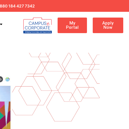
880 184 427 7342
My
Apply
Portal
Now