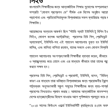
সিইও
বাংলাদেশি শিক্ষার্থীদের জন্য আন্তর্জাতিক শিক্ষার সুযোগের সম্প্র
সম্প্রতি “মোনাশ প্রগ্রেশন ডে” শীর্ষক এক বিশেষ অনুষ্ঠান আয়ো
পড়াশোনা এবং প্রতিযোগিতামূলক বিশ্ববাজারে সফল ক্যারিয়ার গড়ার জন
শিক্ষাবিদ।
আয়োজনের অন্যতম আকর্ষণ ছিল “স্টাডি অ্যাট ইউসিবি টু বিগিন ইওর 
সিইও, মোনাশ কলেজ অস্ট্রেলিয়া; প্রফেসর হিউ গিল, প্রেসিডেন
অ্যাফেয়ার্স, ইউসিবি-সহ এই প্যানেল আলোচনায় যুক্ত হন ইউসিবি’র 
মাসির, এবং মালিহা নাশিতা রহমান, যাদের সকলে এখন মোনাশ বিশ্ববিদ্
প্যানেল আলোচনায় অংশগ্রহণকারী শিক্ষার্থীরা ব্যাখ্যা করেন, কীভাব
ও স্বাচ্ছন্দ্যময় করে তোলে এবং এর মাধ্যমে কীভাবে তারা তাদের পছন
করতে সক্ষম হন।
প্রফেসর হিউ গিল, প্রেসিডেন্ট ও প্রভোস্ট, ইউসিবি, বলেন, “বিভিন
কারণ এর মাধ্যমে তারা ভবিষ্যত বিশ্ববাজারের জন্য প্রয়োজনীয় ট্রা
পাঠ্যক্রম অনুসরণকারী স্কুল সমূহের শিক্ষার্থীদের জন্য ব্যয়-সাশ
প্রবেশের নিশ্চয়তাও প্রদান করছে। আমাদের আন্তর্জাতিক মানসম্পন্ন অন
দেশের ছাত্রছাত্রীদের বিদেশে যাওয়ার আগে পূর্ণাঙ্গভাবে প্রস্তুত 
“২০২৪ সালের কিউএস ওয়ার্ল্ড ইউনিভার্সিটি র‍্যাঙ্কিংয়ে ৪২ত