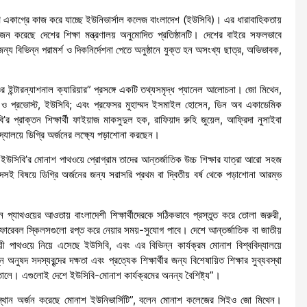
সারণে একাগ্রে কাজ করে যাচ্ছে ইউনিভার্সাল কলেজ বাংলাদেশ (ইউসিবি)। এর ধারাবাহিকতায়
জন করেছে দেশের শিক্ষা মন্ত্রণালয় অনুমোদিত প্রতিষ্ঠানটি। দেশের বাইরে সফলভাবে
্য বিভিন্ন পরামর্শ ও দিকনির্দেশনা পেতে অনুষ্ঠানে যুক্ত হন অসংখ্য ছাত্র, অভিভাবক,
ইন্টারন্যাশনাল ক্যারিয়ার” প্রসঙ্গে একটি তথ্যসমৃদ্ধ প্যানেল আলোচনা। জো মিথেন,
্ট ও প্রভোস্ট, ইউসিবি; এবং প্রফেসর মুহাম্মদ ইসমাইল হোসেন, ডিন অব একাডেমিক
প্রাক্তন শিক্ষার্থী ফাইয়াজ মাকসুদুল হক, রাফিয়াদ রুহি জুয়েল, আফ্রিদা নুসাইবা
যালয়ে ডিগ্রি অর্জনের লক্ষ্যে পড়াশোনা করছেন।
ে ইউসিবি’র মোনাশ পাথওয়ে প্রোগ্রাম তাদের আন্তর্জাতিক উচ্চ শিক্ষার যাত্রা আরো সহজ
্দসই বিষয়ে ডিগ্রি অর্জনের জন্য সরাসরি প্রথম বা দ্বিতীয় বর্ষ থেকে পড়াশোনা আরম্ভ
্ন প্যাথওয়ের আওতায় বাংলাদেশী শিক্ষার্থীদেরকে সঠিকভাবে প্রস্তুত করে তোলা জরুরী,
ন্সফারেবল স্কিলসগুলো রপ্ত করে নেয়ার সময়-সুযোগ পাবে। দেশে আন্তর্জাতিক বা জাতীয়
্রয়ী পাথওয়ে নিয়ে এসেছে ইউসিবি, এবং এর বিভিন্ন কার্যক্রম মোনাশ বিশ্ববিদ্যালয়ে
ুষদ সদস্যবৃন্দের দক্ষতা এবং প্রত্যেক শিক্ষার্থীর জন্য বিশেষায়িত শিক্ষার সুব্যবস্থা
করে তোলে। এগুলোই দেশে ইউসিবি-মোনাশ কার্যক্রমের অনন্য বৈশিষ্ট্য”।
ম অবস্থান অর্জন করেছে মোনাশ ইউনিভার্সিটি”, বলেন মোনাশ কলেজের সিইও জো মিথেন।