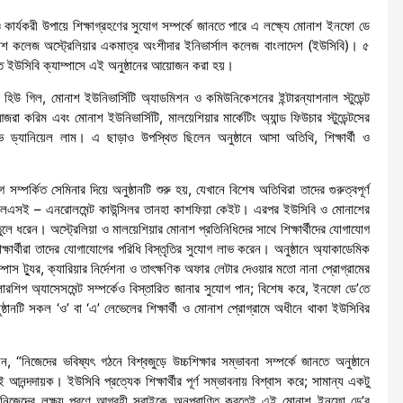
 আরও কার্যকরী উপায়ে শিক্ষাগ্রহণের সুযোগ সম্পর্কে জানতে পারে এ লক্ষ্যে মোনাশ ইনফো ডে
 কলেজ অস্ট্রেলিয়ার একমাত্র অংশীদার ইনিভার্সাল কলেজ বাংলাদেশ (ইউসিবি)। ৫
িত ইউসিবি ক্যাম্পাসে এই অনুষ্ঠানের আয়োজন করা হয়।
ক হিউ গিল, মোনাশ ইউনিভার্সিটি অ্যাডমিশন ও কমিউনিকেশনের ইন্টারন্যাশনাল স্টুডেন্ট
জরা করিম এবং মোনাশ ইউনিভার্সিটি, মালয়েশিয়ার মার্কেটিং অ্যান্ড ফিউচার স্টুডেন্টসের
কিউটিভ ড্যানিয়েল লাম। এ ছাড়াও উপস্থিত ছিলেন অনুষ্ঠানে আসা অতিথি, শিক্ষার্থী ও
ম্পর্কিত সেমিনার দিয়ে অনুষ্ঠানটি শুরু হয়, যেখানে বিশেষ অতিথিরা তাদের গুরুত্বপূর্ণ
 এলএসই – এনরোলমেন্ট কাউন্সিলর তানহা কাশফিয়া কেইট। এরপর ইউসিবি ও মোনাশের
য় তুলে ধরেন। অস্ট্রেলিয়া ও মালয়েশিয়ার মোনাশ প্রতিনিধিদের সাথে শিক্ষার্থীদের যোগাযোগ
্ষার্থীরা তাদের যোগাযোগের পরিধি বিস্তৃতির সুযোগ লাভ করেন। অনুষ্ঠানে অ্যাকাডেমিক
াস ট্যুর, ক্যারিয়ার নির্দেশনা ও তাৎক্ষণিক অফার লেটার দেওয়ার মতো নানা প্রোগ্রামের
স্কলারশিপ অ্যাসেসমেন্ট সম্পর্কেও বিস্তারিত জানার সুযোগ পান; বিশেষ করে, ইনফো ডে’তে
ুষ্ঠানটি সকল ‘ও’ বা ‘এ’ লেভেলের শিক্ষার্থী ও মোনাশ প্রোগ্রামে অধীনে থাকা ইউসিবির
“নিজেদের ভবিষ্যৎ গঠনে বিশ্বজুড়ে উচ্চশিক্ষার সম্ভাবনা সম্পর্কে জানতে অনুষ্ঠানে
 আনন্দদায়ক। ইউসিবি প্রত্যেক শিক্ষার্থীর পূর্ণ সম্ভাবনায় বিশ্বাস করে; সামান্য একটু
ে নিজেদের লক্ষ্য পূরণে আগ্রহী সবাইকে অনুপ্রাণিত করতেই এই মোনাশ ইনফো ডে’র