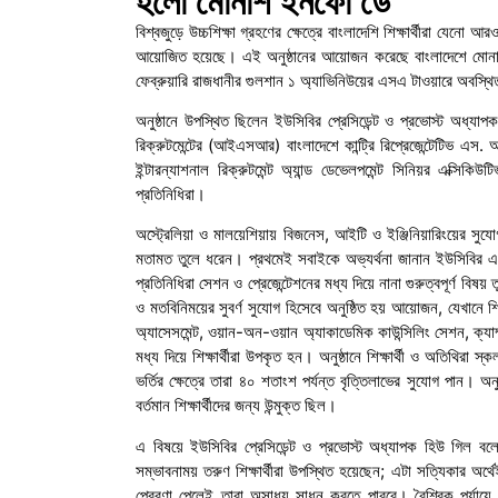
হলো মোনাশ ইনফো ডে
বিশ্বজুড়ে উচ্চশিক্ষা গ্রহণের ক্ষেত্রে বাংলাদেশি শিক্ষার্থীরা যেনো
আয়োজিত হয়েছে। এই অনুষ্ঠানের আয়োজন করেছে বাংলাদেশে মোনাশ
ফেব্রুয়ারি রাজধানীর গুলশান ১ অ্যাভিনিউয়ের এসএ টাওয়ারে অবস্থ
অনুষ্ঠানে উপস্থিত ছিলেন ইউসিবির প্রেসিডেন্ট ও প্রভোস্ট অধ্যাপ
রিক্রুটমেন্টের (আইএসআর) বাংলাদেশে কান্ট্রি রিপ্রেজেন্টেটিভ এস. আ
ইন্টারন্যাশনাল রিক্রুটমেন্ট অ্যান্ড ডেভেলপমেন্ট সিনিয়র এক্সি
প্রতিনিধিরা।
অস্ট্রেলিয়া ও মালয়েশিয়ায় বিজনেস, আইটি ও ইঞ্জিনিয়ারিংয়ের সুযোগ স
মতামত তুলে ধরেন। প্রথমেই সবাইকে অভ্যর্থনা জানান ইউসিবির
প্রতিনিধিরা সেশন ও প্রেজেন্টেশনের মধ্য দিয়ে নানা গুরুত্বপূর্ণ বিষ
ও মতবিনিময়ের সুবর্ণ সুযোগ হিসেবে অনুষ্ঠিত হয় আয়োজন, যেখানে শিক
অ্যাসেসমেন্ট, ওয়ান-অন-ওয়ান অ্যাকাডেমিক কাউন্সিলিং সেশন, ক্যাম্প
মধ্য দিয়ে শিক্ষার্থীরা উপকৃত হন। অনুষ্ঠানে শিক্ষার্থী ও অতিথিরা 
ভর্তির ক্ষেত্রে তারা ৪০ শতাংশ পর্যন্ত বৃত্তিলাভের সুযোগ পান। অন
বর্তমান শিক্ষার্থীদের জন্য উন্মুক্ত ছিল।
এ বিষয়ে ইউসিবির প্রেসিডেন্ট ও প্রভোস্ট অধ্যাপক হিউ গিল বলেন, 
সম্ভাবনাময় তরুণ শিক্ষার্থীরা উপস্থিত হয়েছেন; এটা সত্যিকার অর্থেই
প্রেরণা পেলেই তারা অসাধ্য সাধন করতে পারবে। বৈশ্বিক পর্যায়