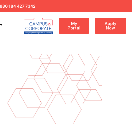
880 184 427 7342
My
Apply
Portal
Now