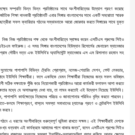
র লক্ষ্যে সম্প্রতি ভিন্ন ভিন্ন প্রতিষ্ঠানের সাথে অংশীদারিত্বের উদ্যোগ গ্রহণ করেছে
তিক শিক্ষা দানকারী প্রতিষ্ঠানটি এবার সিঙ্গার বাংলাদেশের সাথে একটি সমঝোতা স্মারক
াত্রছাত্রীরা সফল ক্যারিয়ার গঠনের সম্ভাবনাকে আরো জোরদার করতে সিঙ্গারের সাথে যুক্ত
হয়। নিজ নিজ প্রতিষ্ঠানের পক্ষ থেকে অংশীদারিত্বে স্বাক্ষর করেন এসটিএস গ্রুপের সিইও
মএইচএম ফাইরুজ। এ সময় সিঙ্গার বাংলাদেশের হিউম্যান রিসোর্সের জেনারেল ম্যানেজার
ম সৌরীন দত্ত এবং ইউসিবি’র অ্যাসিস্টেন্ট ম্যানেজার এস এম রিসালাত রহমান সহ
ির সুযোগের পাশাপাশি বিভিন্ন ট্রেনিং প্রোগ্রাম, নলেজ-শেয়ারিং সেশন, গেস্ট লেকচার,
াবে ইউসিবি শিক্ষার্থীরা। ফলে একদিকে যেমন শিক্ষার্থীরা নিজেদের জন্য সফল ভবিষ্যৎ
যোগী সঠিক দক্ষতাকে পুঁজি করে নিয়োগকারী প্রতিষ্ঠানও আরো কার্যকরী ফলাফল আশা করতে
 দক্ষতার মধ্যে যে অসামঞ্জস্য দেখা যায়, তা লাঘব করতেই এই উদ্যোগ নিয়েছে ইউসিবি।
হবেন, পাশাপাশি কার্যক্ষেত্রে নিজেদের পরিচয় ও জানাশোনার পরিধিও বৃদ্ধি করতে পারবেন।
হাতে-কলমে শিক্ষাগ্রহণ, বাস্তব সমস্যা সমাধানের চ্যালেঞ্জ গ্রহণ ও মেন্টরশিপ ইউসিবি
দান করবে।
ে এ ধরণের অংশীদারিত্ব গুরুত্বপূর্ণ ভূমিকা রাখতে সক্ষম। এই শিক্ষার্থীরাই দেশকে
অসংখ্য ধন্যবাদ এই কার্যক্রমে আমাদের পাশে থাকার জন্য”, বলেন এসটিএস গ্রপের সিইও
র্তমান বাজারের অন্যতম সমস্যা ইন্ডাস্ট্রি-অ্যাকাডেমিয়া গ্যাপ কমিয়ে আনার ক্ষেত্রে