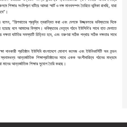
মে শিক্ষার সংমিশ্রণ ঘটিয়ে আমরা স্মার্ট ও দক্ষ মানবসম্পদ তৈরিতে ভূমিকা রাখছি, যারা
ুলবে”।
বলেন, “শিল্পখাতের প্রবৃদ্ধি ত্বরান্বিত করা এবং দেশকে উজ্জ্বলতর ভবিষ্যতের দিকে
ী হয়েছে বলে আমাদের বিশ্বাস। ভবিষ্যতের নেতৃত্ব গঠনে ইউসিবি’র সাথে হাত মেলাতে
দক্ষতা ঘাটতির সমস্যাটি চিহ্নিত হবে, এবং তরুণরা সঠিক পন্থায় সঠিক দক্ষতার সাথে
শিক্ষা দানকারী প্রতিষ্ঠান ইউসিবি বাংলাদেশে মোনাশ কলেজ এবং ইউনিভার্সিটি অব লন্ডন
মধন্য আন্তর্জাতিক শিক্ষাপ্রতিষ্ঠানের সাথে একক অংশীদারিত্ব গঠনের মাধ্যমে
া মানের আন্তর্জাতিক শিক্ষার সুযোগ তৈরি করছে।