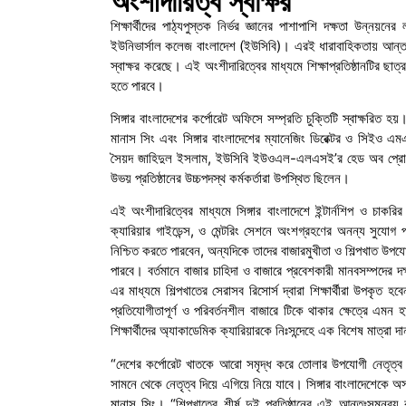
অংশীদারিত্ব স্বাক্ষর
শিক্ষার্থীদের পাঠ্যপুস্তক নির্ভর জ্ঞানের পাশাপাশি দক্ষতা উন্নয়নে
ইউনিভার্সাল কলেজ বাংলাদেশ (ইউসিবি)। এরই ধারাবাহিকতায় আন্তর্জা
স্বাক্ষর করেছে। এই অংশীদারিত্বের মাধ্যমে শিক্ষাপ্রতিষ্ঠানটির ছ
হতে পারবে।
সিঙ্গার বাংলাদেশের কর্পোরেট অফিসে সম্প্রতি চুক্তিটি স্বাক্ষরিত 
মানাস সিং এবং সিঙ্গার বাংলাদেশের ম্যানেজিং ডিরেক্টর ও সিইও এ
সৈয়দ জাহিদুল ইসলাম, ইউসিবি ইউওএল-এলএসই’র হেড অব প্রোগ্রা
উভয় প্রতিষ্ঠানের উচ্চপদস্থ কর্মকর্তারা উপস্থিত ছিলেন।
এই অংশীদারিত্বের মাধ্যমে সিঙ্গার বাংলাদেশে ইন্টার্নশিপ ও চাকর
ক্যারিয়ার গাইডেন্স, ও মেন্টরিং সেশনে অংশগ্রহণের অনন্য সুযোগ প
নিশ্চিত করতে পারবেন, অন্যদিকে তাদের বাজারমুখীতা ও শিল্পখাত উপ
পারবে। বর্তমানে বাজার চাহিদা ও বাজারে প্রবেশকারী মানবসম্পদের
এর মাধ্যমে শিল্পখাতের সেরাসব রিসোর্স দ্বারা শিক্ষার্থীরা উপকৃত 
প্রতিযোগীতাপূর্ণ ও পরিবর্তনশীল বাজারে টিকে থাকার ক্ষেত্রে এমন 
শিক্ষার্থীদের অ্যাকাডেমিক ক্যারিয়ারকে নিঃসন্দেহে এক বিশেষ মাত্রা 
“দেশের কর্পোরেট খাতকে আরো সমৃদ্ধ করে তোলার উপযোগী নেতৃত্ব গঠন
সামনে থেকে নেতৃত্ব দিয়ে এগিয়ে নিয়ে যাবে। সিঙ্গার বাংলাদেশেকে 
মানাস সিং। “শিল্পখাতের শীর্ষ দুই প্রতিষ্ঠানের এই আন্তঃসমন্বয় ব