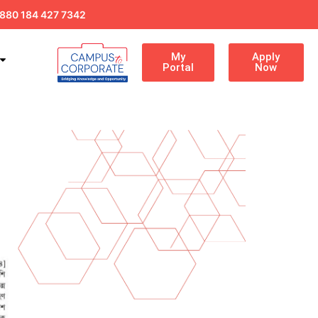
880 184 427 7342
My
Apply
Portal
Now