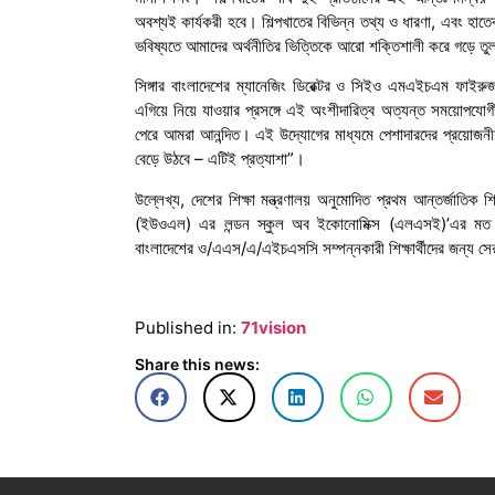
অবশ্যই কার্যকরী হবে। শিল্পখাতের বিভিন্ন তথ্য ও ধারণা, এবং হাতেকল
ভবিষ্যতে আমাদের অর্থনীতির ভিত্তিকে আরো শক্তিশালী করে গড়ে ত
সিঙ্গার বাংলাদেশের ম্যানেজিং ডিরেক্টর ও সিইও এমএইচএম ফাইরুজ 
এগিয়ে নিয়ে যাওয়ার প্রসঙ্গে এই অংশীদারিত্ব অত্যন্ত সময়োপযোগ
পেরে আমরা আনন্দিত। এই উদ্যোগের মাধ্যমে পেশাদারদের প্রয়োজনীয় 
বেড়ে উঠবে – এটিই প্রত্যাশা”।
উল্লেখ্য, দেশের শিক্ষা মন্ত্রণালয় অনুমোদিত প্রথম আন্তর্জাতিক 
(ইউওএল) এর লন্ডন স্কুল অব ইকোনোমিক্স (এলএসই)’এর মত স্বনা
বাংলাদেশের ও/এএস/এ/এইচএসসি সম্পন্নকারী শিক্ষার্থীদের জন্য সের
Published in:
71vision
Share this news: